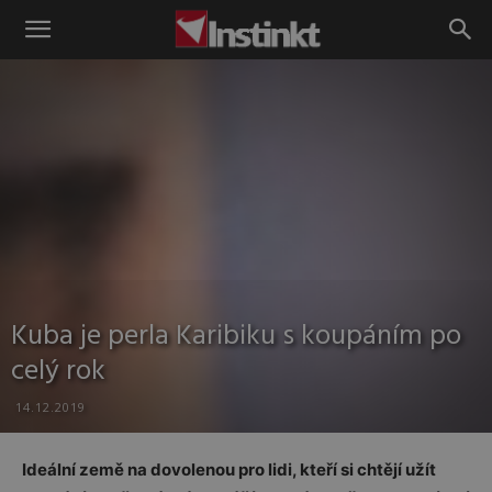
Instinkt
Kuba je perla Karibiku s koupáním po
celý rok
14.12.2019
Ideální země na dovolenou pro lidi, kteří si chtějí užít