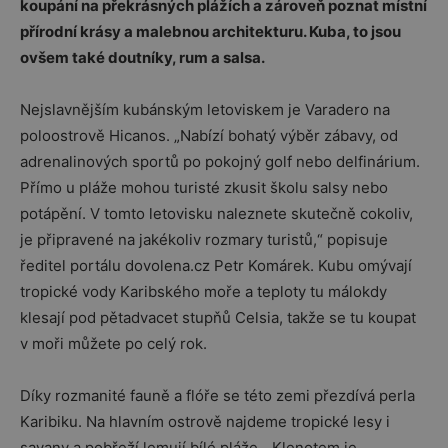
koupání na překrásných plážích a zároveň poznat místní
přírodní krásy a malebnou architekturu. Kuba, to jsou
ovšem také doutníky, rum a salsa.
Nejslavnějším kubánským letoviskem je Varadero na
poloostrově Hicanos. „Nabízí bohatý výběr zábavy, od
adrenalinových sportů po pokojný golf nebo delfinárium.
Přímo u pláže mohou turisté zkusit školu salsy nebo
potápění. V tomto letovisku naleznete skutečně cokoliv,
je připravené na jakékoliv rozmary turistů,“ popisuje
ředitel portálu dovolena.cz Petr Komárek. Kubu omývají
tropické vody Karibského moře a teploty tu málokdy
klesají pod pětadvacet stupňů Celsia, takže se tu koupat
v moři můžete po celý rok.
Díky rozmanité fauně a flóře se této zemi přezdívá perla
Karibiku. Na hlavním ostrově najdeme tropické lesy i
savany a pobřeží lemují bílé pláže. „Klenotem je