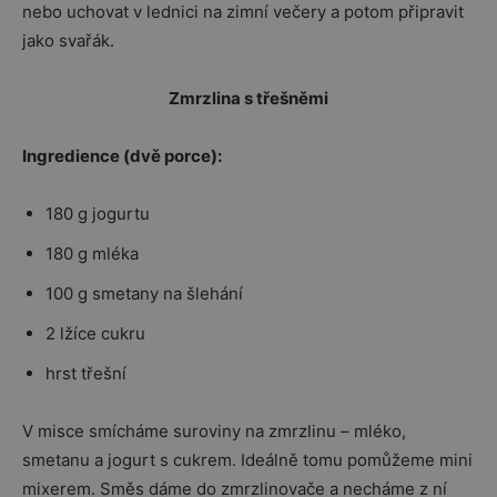
nebo uchovat v lednici na zimní večery a potom připravit
jako svařák.
Zmrzlina s třešněmi
Ingredience (dvě porce):
180 g jogurtu
180 g mléka
100 g smetany na šlehání
2 lžíce cukru
hrst třešní
V misce smícháme suroviny na zmrzlinu – mléko,
smetanu a jogurt s cukrem. Ideálně tomu pomůžeme mini
mixerem. Směs dáme do zmrzlinovače a necháme z ní