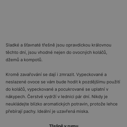
Sladké a šťavnaté třešně jsou opravdickou královnou
těchto dní, jsou vhodné nejen do ovocných koláčů,
džemů a kompotů.
Kromě zavařování se dají i zmrazit. Vypeckované a
neslazené ovoce se vám bude hodit k pozdějšímu použití
do koláčů, vypeckované a pocukrované se uplatní v
nákypech. Čerstvé vydrží v lednici pár dní. Nikdy je
neukládejte blízko aromatických potravin, protože lehce
přebírají pachy. Ideální je uzavřená miska.
Třešně v rumu