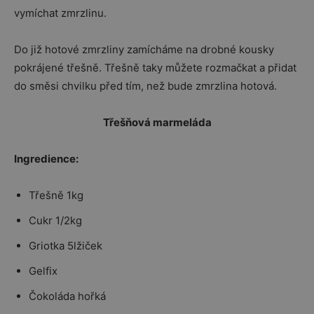
vymíchat zmrzlinu.
Do již hotové zmrzliny zamícháme na drobné kousky
pokrájené třešně. Třešně taky můžete rozmačkat a přidat
do směsi chvilku před tím, než bude zmrzlina hotová.
Třešňová marmeláda
Ingredience:
Třešně 1kg
Cukr 1/2kg
Griotka 5lžiček
Gelfix
Čokoláda hořká