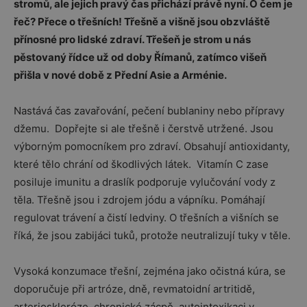
stromů, ale jejich pravý čas přichází právě nyní. O čem je
řeč? Přece o třešních! Třešně a višně jsou obzvláště
přínosné pro lidské zdraví. Třešeň je strom u nás
pěstovaný řídce už od doby Římanů, zatímco višeň
přišla v nové době z Přední Asie a Arménie.
Nastává čas zavařování, pečení bublaniny nebo přípravy
džemu. Dopřejte si ale třešně i čerstvě utržené. Jsou
výborným pomocníkem pro zdraví. Obsahují antioxidanty,
které tělo chrání od škodlivých látek. Vitamín C zase
posiluje imunitu a draslík podporuje vylučování vody z
těla. Třešně jsou i zdrojem jódu a vápníku. Pomáhají
regulovat trávení a čistí ledviny. O třešních a višních se
říká, že jsou zabijáci tuků, protože neutralizují tuky v těle.
Vysoká konzumace třešní, zejména jako očistná kúra, se
doporučuje při artróze, dně, revmatoidní artritidě,
arterioskleróze, chronické zácpě, autointoxikaci v