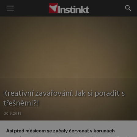
Instinkt
Kreativní zavařování. Jak si poradit s
třešněmi?!
30.6.2018
Asi před měsícem se začaly červenat v korunách