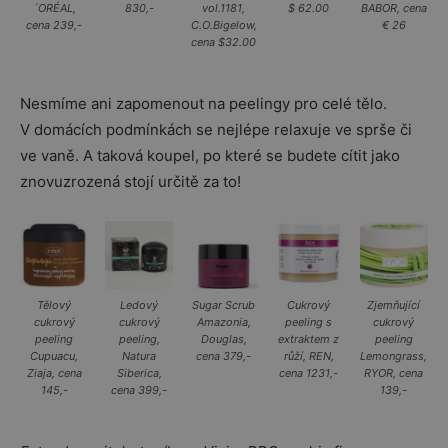
´ORÉAL,
830,-
vol.1181,
$ 62.00
BABOR, cena
cena 239,-
C.O.Bigelow,
€ 26
cena $32.00
Nesmíme ani zapomenout na peelingy pro celé tělo.
V domácích podmínkách se nejlépe relaxuje ve sprše či
ve vaně. A taková koupel, po které se budete cítit jako
znovuzrozená stojí určitě za to!
Tělový
Ledový
Sugar Scrub
Cukrový
Zjemňující
cukrový
cukrový
Amazonia,
peeling s
cukrový
peeling
peeling,
Douglas,
extraktem z
peeling
Cupuacu,
Natura
cena 379,-
růží, REN,
Lemongrass,
Ziaja, cena
Siberica,
cena 1231,-
RYOR, cena
145,-
cena 399,-
139,-