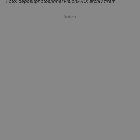
Foto: depositphotos/InnerVisionPRO; archiv firem
Reklama