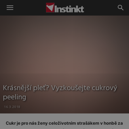
Instinkt
Krásnější pleť? Vyzkoušejte cukrový
peeling
16.3.2018
Cukr je pro nás ženy celoživotním strašákem v honbě za