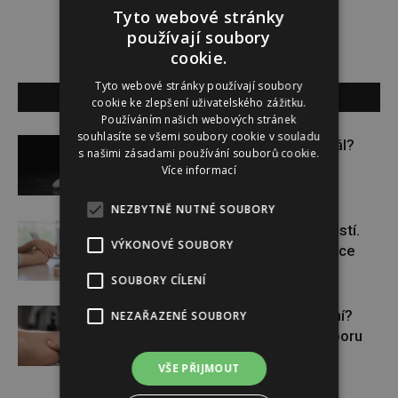
Tyto webové stránky
používají soubory
cookie.
Tyto webové stránky používají soubory
SOUVISEJÍCÍ ČLÁNKY
cookie ke zlepšení uživatelského zážitku.
Používáním našich webových stránek
souhlasíte se všemi soubory cookie v souladu
Budou se vraždit malé děti dál?
s našimi zásadami používání souborů cookie.
Více informací
NEZBYTNĚ NUTNÉ SOUBORY
Těhotenství není samozřejmostí.
VÝKONOVÉ SOUBORY
Pomáhá asistovaná reprodukce
SOUBORY CÍLENÍ
Lymfatický systém v ohrožení?
NEZAŘAZENÉ SOUBORY
Využijte moderní nutriční podporu
VŠE PŘIJMOUT