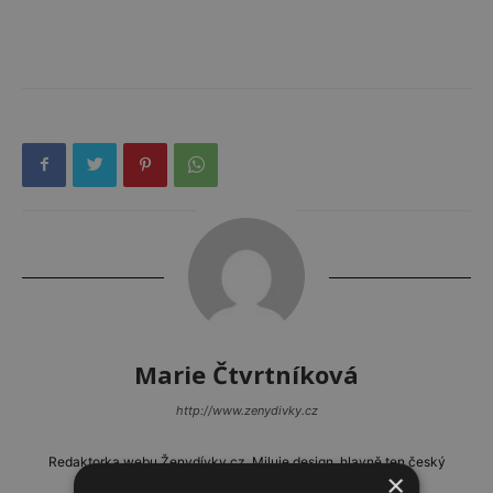
Marie Čtvrtníková
http://www.zenydivky.cz
Redaktorka webu Ženydívky.cz. Miluje design, hlavně ten český
×
a módu.