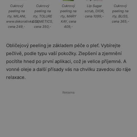
Cukrový
Cukrový
Cukrový
Lip Sugar
Cukrový
peeling na
peeling na
peeling na
scrub, DIOR,
peeling na
rty, MILANI,
rty, TOLURE
rty, MARY
cena 1099,-
rty, BLISS,
www.dekorativka.cz,
COSMETICS,
KAY, cena
cena 365,-
cena 249,-
cena 350,-
409,-
Obličejový peeling je základem péče o pleť. Vybírejte
pečlivě, podle typu vaší pokožky. Zlepšení a zjemnění
pocítíte hned po první aplikaci, což je velice příjemné. A
vonné oleje a další přísady vás na chvilku zavedou do ráje
relaxace.
Reklama