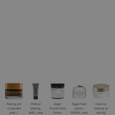
Peeling pro
Pleťový
Sugar
Sugar Face
Cukrový
rozjasnění
peeling,
Crystal Face
polish,
peeling na
pleti, L
MAC, cena
Polish
FRESH, cena
obličej,