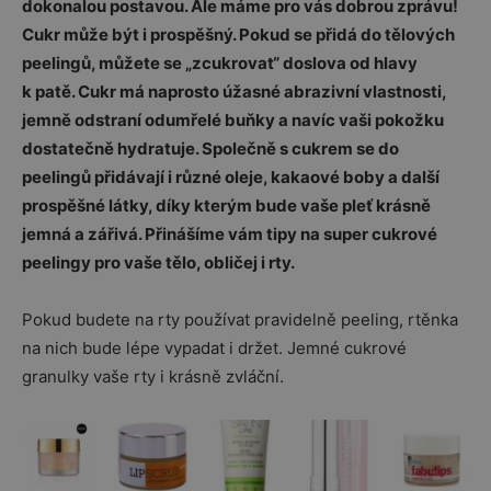
dokonalou postavou. Ale máme pro vás dobrou zprávu!
Cukr může být i prospěšný. Pokud se přidá do tělových
peelingů, můžete se „zcukrovat“ doslova od hlavy
k patě. Cukr má naprosto úžasné abrazivní vlastnosti,
jemně odstraní odumřelé buňky a navíc vaši pokožku
dostatečně hydratuje. Společně s cukrem se do
peelingů přidávají i různé oleje, kakaové boby a další
prospěšné látky, díky kterým bude vaše pleť krásně
jemná a zářivá. Přinášíme vám tipy na super cukrové
peelingy pro vaše tělo, obličej i rty.
Pokud budete na rty používat pravidelně peeling, rtěnka
na nich bude lépe vypadat i držet. Jemné cukrové
granulky vaše rty i krásně zvláční.