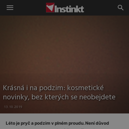
Instinkt
Krásná i na podzim: kosmetické
novinky, bez kterých se neobejdete
13.10.2019
Léto je pryč a podzim v plném proudu. Není důvod