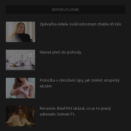
DOPORUČUJEME
Zpěvačka Adele: kvůli úzkostem zhubla 45 kilo
Návrat pleti do pohody
Pokožka v ohrožení: tipy, jak zmírnit atopický
ekzém
Recenze: Brad Pitt ukázal, co je to pravý
adrenalin. Snímek F1...