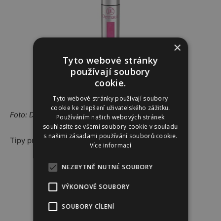
×
Tyto webové stránky
používají soubory
cookie.
Tyto webové stránky používají soubory
cookie ke zlepšení uživatelského zážitku.
Foto: Depositphotos, archiv firem
Používáním našich webových stránek
souhlasíte se všemi soubory cookie v souladu
s našimi zásadami používání souborů cookie.
Tipy pro konturování obličeje najdete
zde
Více informací
Reklama
NEZBYTNĚ NUTNÉ SOUBORY
VÝKONOVÉ SOUBORY
SOUBORY CÍLENÍ