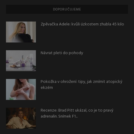
DOPORUČUJEME
Zpěvačka Adele: kvůli úzkostem zhubla 45 kilo
Návrat pleti do pohody
Pokožka v ohrožení: tipy, jak zmírnit atopický
ekzém
Recenze: Brad Pitt ukázal, co je to pravý
adrenalin. Snímek F1...