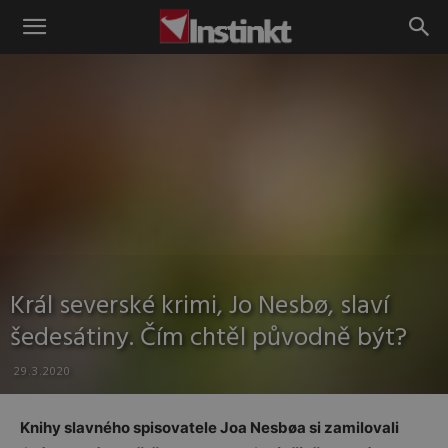
Instinkt
Král severské krimi, Jo Nesbø, slaví
šedesátiny. Čím chtěl původně být?
29.3.2020
Knihy slavného spisovatele Joa Nesbøa si zamilovali