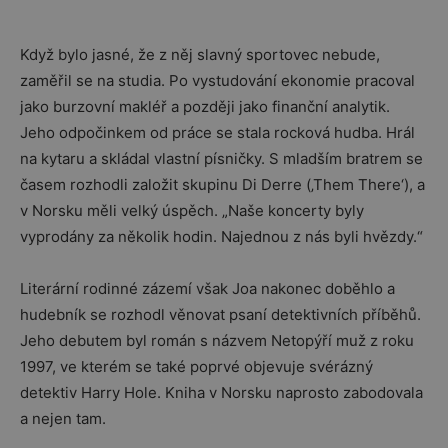
Když bylo jasné, že z něj slavný sportovec nebude,
zaměřil se na studia. Po vystudování ekonomie pracoval
jako burzovní makléř a později jako finanční analytik.
Jeho odpočinkem od práce se stala rocková hudba. Hrál
na kytaru a skládal vlastní písničky. S mladším bratrem se
časem rozhodli založit skupinu Di Derre (‚Them There‘), a
v Norsku měli velký úspěch. „Naše koncerty byly
vyprodány za několik hodin. Najednou z nás byli hvězdy.“
Literární rodinné zázemí však Joa nakonec doběhlo a
hudebník se rozhodl věnovat psaní detektivních příběhů.
Jeho debutem byl román s názvem Netopýří muž z roku
1997, ve kterém se také poprvé objevuje svérázný
detektiv Harry Hole. Kniha v Norsku naprosto zabodovala
a nejen tam.