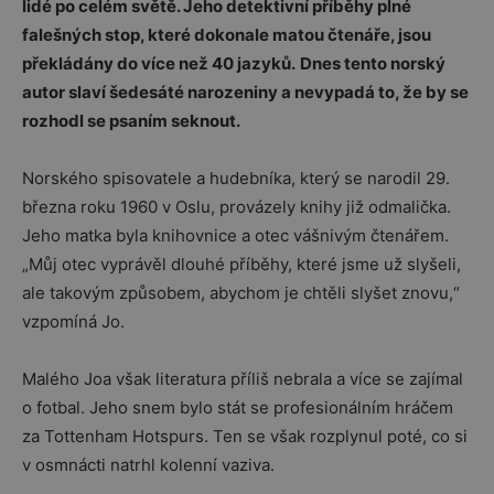
lidé po celém světě. Jeho detektivní příběhy plné
falešných stop, které dokonale matou čtenáře,
jsou
překládány do více než 40 jazyků.
Dnes tento norský
autor slaví šedesáté narozeniny a nevypadá to, že by se
rozhodl se psaním seknout.
Norského spisovatele a hudebníka, který se narodil 29.
března roku 1960 v Oslu, provázely knihy již odmalička.
Jeho matka byla knihovnice a otec vášnivým čtenářem.
„Můj otec vyprávěl dlouhé příběhy, které jsme už slyšeli,
ale takovým způsobem, abychom je chtěli slyšet znovu,“
vzpomíná Jo.
Malého Joa však literatura příliš nebrala a více se zajímal
o fotbal. Jeho snem bylo stát se profesionálním hráčem
za Tottenham Hotspurs. Ten se však rozplynul poté, co si
v osmnácti natrhl kolenní vaziva.