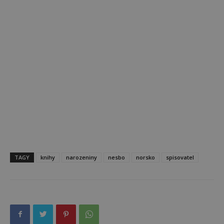
TAGY
knihy
narozeniny
nesbo
norsko
spisovatel