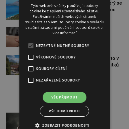
Albánie: Skrytý klenot Evropy, který se
Tyto webové stránky používají soubory
stává novou turistickou hvězdou
cookie ke zlepšení uživatelského zážitku.
Používáním našich webových stránek
souhlasíte se všemi soubory cookie v souladu
s našimi zásadami používání souborů cookie.
Šetrná detoxikace lymfy
Více informací
NEZBYTNĚ NUTNÉ SOUBORY
VÝKONOVÉ SOUBORY
Úchvatná příroda i adrenalin. Léto v
Tatrách nabízí celou paletu zážitků
SOUBORY CÍLENÍ
NEZAŘAZENÉ SOUBORY
VŠE PŘIJMOUT
Reklama
VŠE ODMÍTNOUT
ZOBRAZIT PODROBNOSTI