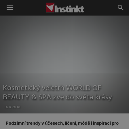
Instinkt
Kosmetický veletrh WORLD OF
BEAUTY & SPA zve do světa krásy
16.8.2018
Podzimní trendy v účesech, líčení, módě i inspiraci pro