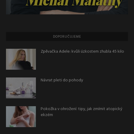
DOPORUČUJEME
Zpěvačka Adele: kvůli úzkostem zhubla 45 kilo
Návrat pleti do pohody
Pokožka v ohrožení: tipy, jak zmírnit atopický
ekzém