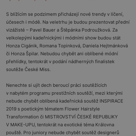
S blížícím se podzimem přicházejí nové trendy v líčení,
účesech i módě. Na veletrhu je budou prezentovat přední
vizážisté – Pavel Bauer a Štěpánka Podroužková. Za
velkolepými kadeřnickými i módními show budou stát
Honza Cigánik, Romana Topinková, Daniela Hejtmánková
či Honza Špilar. Nebudou chybět ani oblíbené módní
přehlídky, tentokrát v podání nádherných finalistek
soutěže České Miss.
Nenechte si ujít dech beroucí práci soutěžících
v nabytém programu prestižních soutěží, mezi kterými
nebude chybět oblíbená kadeřnická soutěž INSPIRACE
2019 s poetickým tématem Flower Hairstyle
Transformation či MISTROVSTVÍ ČESKÉ REPUBLIKY
V MAKE-UPU, tentokrát na exotické téma Královna
pouště. Pro juniory nebude chybět soutěž designerů