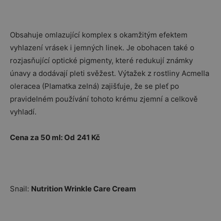
Obsahuje omlazující komplex s okamžitým efektem
vyhlazení vrásek i jemných linek. Je obohacen také o
rozjasňující optické pigmenty, které redukují známky
únavy a dodávají pleti svěžest. Výtažek z rostliny Acmella
oleracea (Plamatka zelná) zajišťuje, že se pleť po
pravidelném používání tohoto krému zjemní a celkově
vyhladí.
Cena za 50 ml: Od
241 Kč
Snail:
Nutrition Wrinkle Care Cream