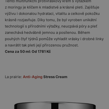
Tento multifunkční protivráskový krém s výtažkem
z moringy je klíčem k mladistvé a krásné pleti. Zajišťuje
výživu i dokonalou hydrataci, vitalitu a celkově pokožku
krásně rozjasňuje. Díky tomu, že byl vyroben unikátní
technologií s přírodními výtažky, neucpává póry a pleť
zanechává hedvábně jemnou a posílenou. Během
pouhých čtyř týdnů pomůže vyhladit vrásky i drobné linky
a navrátit tak pleti její přirozenou pružnost.
Cena za 50 ml: Od 1781 Kč
La prairie:
Anti-Aging
Stress Cream