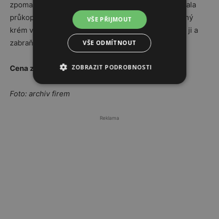
zpomalit procesy stárnutí. La Prairie Clinic se tak stala
průkopníkem v boji proti buněčnému stárnutí. Účinný
VŠE PŘIJMOUT
krém vyplňuje drobné vrásky, vypíná pleť, omlazuje ji a
zabraňuje jejímu předčasnému stárnutí.
VŠE ODMÍTNOUT
ZOBRAZIT PODROBNOSTI
Cena za 50 ml: Od 4 525
Kč
Foto: archiv firem
Reklama