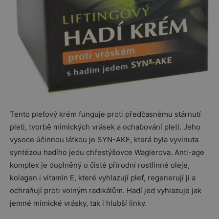
Tento pleťový krém funguje proti předčasnému stárnutí
pleti, tvorbě mimických vrásek a ochabování pleti. Jeho
vysoce účinnou látkou je SYN-AKE, která byla vyvinuta
syntézou hadího jedu chřestýšovce Waglerova. Anti-age
komplex je doplněný o čisté přírodní rostlinné oleje,
kolagen i vitamin E, které vyhlazují pleť, regenerují ji a
ochraňují proti volným radikálům. Hadí jed vyhlazuje jak
jemné mimické vrásky, tak i hlubší linky.