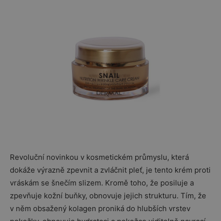
Revoluční novinkou v kosmetickém průmyslu, která
dokáže výrazně zpevnit a zvláčnit pleť, je tento krém proti
vráskám se šnečím slizem. Kromě toho, že posiluje a
zpevňuje kožní buňky, obnovuje jejich strukturu. Tím, že
v něm obsažený kolagen proniká do hlubších vrstev