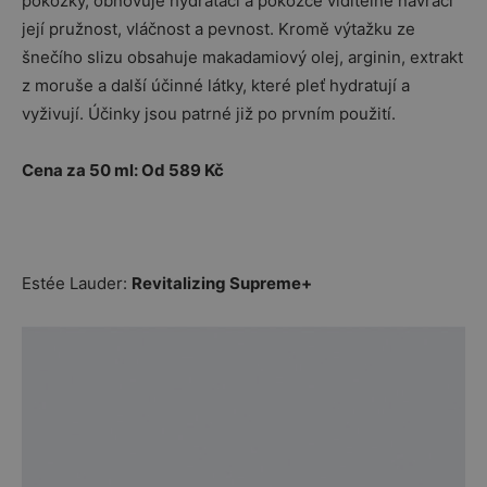
pokožky, obnovuje hydrataci a pokožce viditelně navrací
její pružnost, vláčnost a pevnost. Kromě výtažku ze
šnečího slizu obsahuje makadamiový olej, arginin, extrakt
z moruše a další účinné látky, které pleť hydratují a
vyživují. Účinky jsou patrné již po prvním použití.
Cena za 50 ml: Od 589 Kč
Estée Lauder:
Revitalizing Supreme+