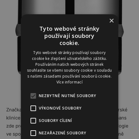
×
Tyto webové stránky
používají soubory
cookie.
Tyto webové stránky používají soubory
cookie ke zlepšení uživatelského zážitku.
Používáním našich webových stránek
souhlasíte se všemi soubory cookie v souladu
s našimi zásadami používání souborů cookie.
Více informací
NEZBYTNĚ NUTNÉ SOUBORY
VÝKONOVÉ SOUBORY
Značka La Prairie se zrodila ve stejnojmenné švýcarské
klinice u břehů Ženevského jezera. Lékař Paul Niehans
SOUBORY CÍLENÍ
zde prokázal, že výzkum buněk a převratné technologie
NEZAŘAZENÉ SOUBORY
ve spojení s revolučními substancemi mohou výrazně