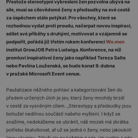
Přestože stereotypní vykreslení žen pozvolna ubývá na
síle, musí se cílevědomé ženy s předsudky na své cestě
za úspěchem stále potýkat. Pro všechny, které se
rozhodnou vydat proti proudu, načerpat novou inspiraci,
sdílet své příběhy s druhými, motivovat a vzájemně se
podpořit, pořádá již třetím rokem konferenci
Wo.men
institut GrowJOB Petra Ludwiga. Konference, na níž
promluví inspirativní ženy jako například Tereza Salte
nebo Pavlína Louženská, se bude konat 9. dubna
v pražské Microsoft Event venue.
Paušalizace něžného pohlaví a kategorizování žen do
předem určených úloh je jev, který ženy mnohdy brzdí
v cestě za vysněným cílem. „Stereotypy a předsudky jsou
bohužel nedílnou součástí našeho myšlení. I když se
snažíme, nedokážeme se ubránit, náš mozek má zkrátka
potřebu škatulkovat, ať už se jedná o ženy, nebo jakoukoli
jinou skupinu. Záleží ale na každém z nás, jak rychle a zda