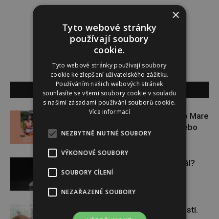
Redakce
×
Tyto webové stránky
Redakce magazínu Instinkt.
používají soubory
cookie.
Tyto webové stránky používají soubory
cookie ke zlepšení uživatelského zážitku.
Používáním našich webových stránek
SOUVISEJÍCÍ ČLÁNKY
souhlasíte se všemi soubory cookie v souladu
s našimi zásadami používání souborů cookie.
Více informací
Zapojte se do letní soutěže s Rio Mare
a vyhrajte iWatch Series 11 nebo
NEZBYTNĚ NUTNÉ SOUBORY
jógamatku
VÝKONOVÉ SOUBORY
Budou se vraždit malé děti dál?
SOUBORY CÍLENÍ
NEZAŘAZENÉ SOUBORY
Těhotenství není samozřejmostí.