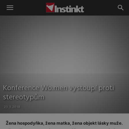
Instinkt
Konference Wo.men vystoupí proti
stereotypům
23.3.2018
Žena hospodyňka, žena matka, žena objekt lásky muže.