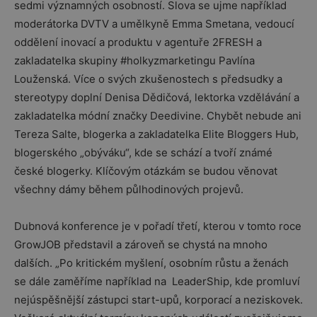
sedmi významných osobností. Slova se ujme například
moderátorka DVTV a umělkyně Emma Smetana, vedoucí
oddělení inovací a produktu v agentuře 2FRESH a
zakladatelka skupiny #holkyzmarketingu Pavlína
Louženská. Více o svých zkušenostech s předsudky a
stereotypy doplní Denisa Dědičová, lektorka vzdělávání a
zakladatelka módní značky Deedivine. Chybět nebude ani
Tereza Salte, blogerka a zakladatelka Elite Bloggers Hub,
blogerského „obýváku“, kde se schází a tvoří známé
české blogerky. Klíčovým otázkám se budou věnovat
všechny dámy během půlhodinových projevů.
Dubnová konference je v pořadí třetí, kterou v tomto roce
GrowJOB představil a zároveň se chystá na mnoho
dalších. „Po kritickém myšlení, osobním růstu a ženách
se dále zaměříme například na LeaderShip, kde promluví
nejúspěšnější zástupci start-upů, korporací a neziskovek.