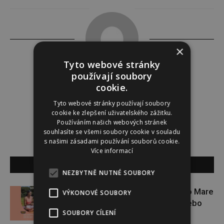
×
Tyto webové stránky
používají soubory
Redakce
cookie.
Tyto webové stránky používají soubory
Redakce magazínu Instinkt.
cookie ke zlepšení uživatelského zážitku.
Používáním našich webových stránek
souhlasíte se všemi soubory cookie v souladu
s našimi zásadami používání souborů cookie.
Více informací
SOUVISEJÍCÍ ČLÁNKY
NEZBYTNĚ NUTNÉ SOUBORY
Zapojte se do letní soutěže s Rio Mare
VÝKONOVÉ SOUBORY
a vyhrajte iWatch Series 11 nebo
SOUBORY CÍLENÍ
jógamatku