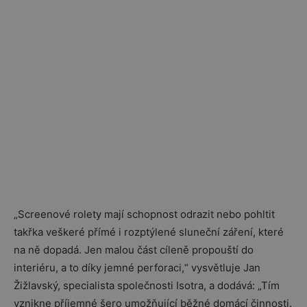
„Screenové rolety mají schopnost odrazit nebo pohltit
takřka veškeré přímé i rozptýlené sluneční záření, které
na ně dopadá. Jen malou část cíleně propouští do
interiéru, a to díky jemné perforaci,“ vysvětluje Jan
Žižlavský, specialista společnosti Isotra, a dodává: „Tím
vznikne příjemné šero umožňující běžné domácí činnosti.