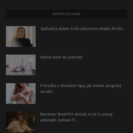
DOPORUČUJEME
Zpěvačka Adele: kvůli úzkostem zhubla 45 kilo
Návrat pleti do pohody
Pokožka v ohrožení: tipy, jak zmírnit atopický
ekzém
Recenze: Brad Pitt ukázal, co je to pravý
adrenalin. Snímek F1...