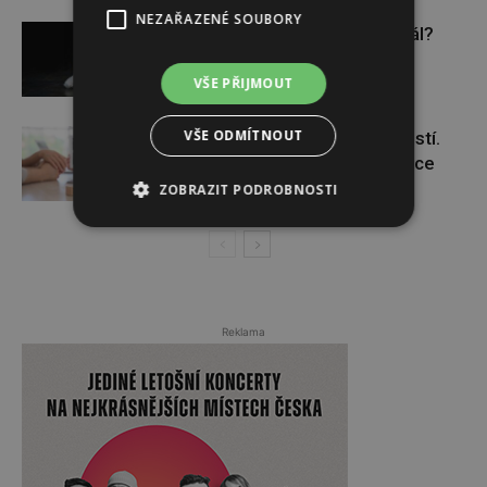
NEZAŘAZENÉ SOUBORY
Budou se vraždit malé děti dál?
VŠE PŘIJMOUT
VŠE ODMÍTNOUT
Těhotenství není samozřejmostí.
Pomáhá asistovaná reprodukce
ZOBRAZIT PODROBNOSTI
Reklama