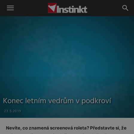
Instinkt
Konec letním vedrům v podkroví
23.5.2019
Nevíte, co znamená screenová roleta? Představte si, že