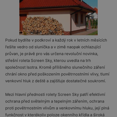
Pokud bydlíte v podkroví a každý rok v letních měsících
řešíte vedro od sluníčka a v zimě naopak ochlazující
průvan, je právě pro vás určena revoluční novinka,
střešní roleta Screen Sky, kterou uvedla na trh
společnost Isotra. Kromě přílišného slunečního záření
chrání okno před poškozením povětrnostními vlivy, tlumí
venkovní hluk z deště a zajišťuje dostatečné soukromí.
Mezi hlavní přednosti rolety Screen Sky patří efektivní
ochrana před světelným a tepelným zářením, ochrana
proti povětrnostním vlivům a venkovnímu hluku, její plná
funkčnost v kterékoliv poloze okenního křídla a široká