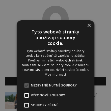
×
Tyto webové stránky
používají soubory
Redakce
cookie.
Tyto webové stránky používají soubory
Redakce magazínu Instinkt.
cookie ke zlepšení uživatelského zážitku.
Používáním našich webových stránek
souhlasíte se všemi soubory cookie v souladu
s našimi zásadami používání souborů cookie.
Více informací
SOUVISEJÍCÍ ČLÁNKY
NEZBYTNĚ NUTNÉ SOUBORY
Gabriela Soukalová se nebojí
VÝKONOVÉ SOUBORY
sportovat ani v těhotenství
SOUBORY CÍLENÍ