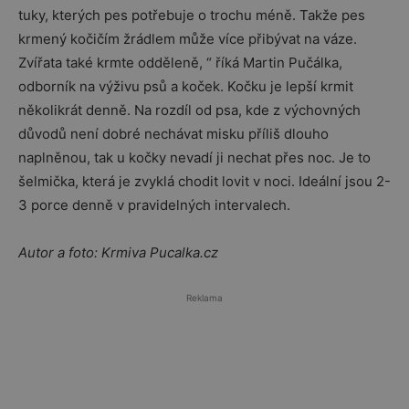
tuky, kterých pes potřebuje o trochu méně. Takže pes
krmený kočičím žrádlem může více přibývat na váze.
Zvířata také krmte odděleně, “ říká Martin Pučálka,
odborník na výživu psů a koček. Kočku je lepší krmit
několikrát denně. Na rozdíl od psa, kde z výchovných
důvodů není dobré nechávat misku příliš dlouho
naplněnou, tak u kočky nevadí ji nechat přes noc. Je to
šelmička, která je zvyklá chodit lovit v noci. Ideální jsou 2-
3 porce denně v pravidelných intervalech.
Autor a foto: Krmiva Pucalka.cz
Reklama