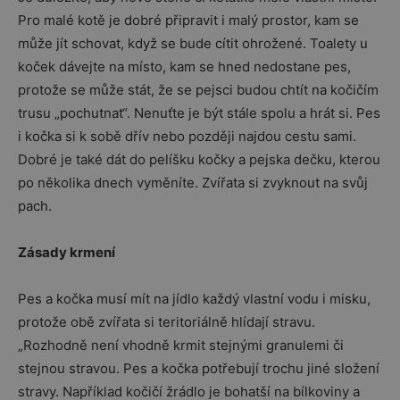
Pro malé kotě je dobré připravit i malý prostor, kam se
může jít schovat, když se bude cítit ohrožené. Toalety u
koček dávejte na místo, kam se hned nedostane pes,
protože se může stát, že se pejsci budou chtít na kočičím
trusu „pochutnat“. Nenuťte je být stále spolu a hrát si. Pes
i kočka si k sobě dřív nebo později najdou cestu sami.
Dobré je také dát do pelíšku kočky a pejska dečku, kterou
po několika dnech vyměníte. Zvířata si zvyknout na svůj
pach.
Zásady krmení
Pes a kočka musí mít na jídlo každý vlastní vodu i misku,
protože obě zvířata si teritoriálně hlídají stravu.
„Rozhodně není vhodně krmit stejnými granulemi či
stejnou stravou. Pes a kočka potřebují trochu jiné složení
stravy. Například kočičí žrádlo je bohatší na bílkoviny a