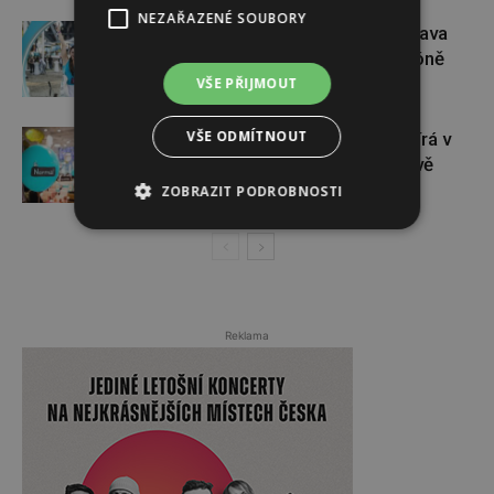
NEZAŘAZENÉ SOUBORY
Dopřejte si na Colours of Ostrava
pauzu plnou zážitků v IQOS zóně
VŠE PŘIJMOUT
VŠE ODMÍTNOUT
Dánský řetězec NORMAL otevírá v
České republice své první dvě
prodejny
ZOBRAZIT PODROBNOSTI
Reklama