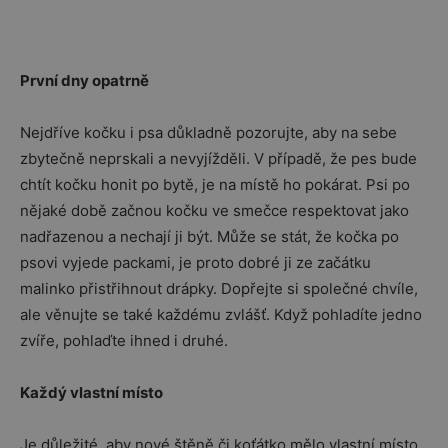
První dny opatrně
Nejdříve kočku i psa důkladně pozorujte, aby na sebe
zbytečně neprskali a nevyjížděli. V případě, že pes bude
chtít kočku honit po bytě, je na místě ho pokárat. Psi po
nějaké době začnou kočku ve smečce respektovat jako
nadřazenou a nechají ji být. Může se stát, že kočka po
psovi vyjede packami, je proto dobré ji ze začátku
malinko přistřihnout drápky. Dopřejte si společné chvíle,
ale věnujte se také každému zvlášť. Když pohladíte jedno
zvíře, pohlaďte ihned i druhé.
Každý vlastní místo
Je důležité, aby nové štěně či koťátko mělo vlastní místo.