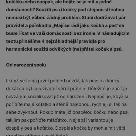
kočičku nebo naopak, ale bojíte se je mít v jedné
domácnosti? Soužití psa i kočky pod stejnou střechou
nemusí být vůbec žádný problém. Stačí dodržovat pár
pravidel a pořekadlo „Mají se rádi jako kočka a pes“ se
bude říkat ve vaší domácnosti bez ironie. V následujícím
textu přinášíme 4 nejzákladnější pravidla pro
harmonické soužití odvěkých (ne)přátel koček a psů.
Od narození spolu
I když se to na první pohled nezdá, tak pejsci a kočky
dokážou být celoživotní věrní přátelé. Důležité je začít je
navzájem socializovat již od narození. Nejlepší je, když si
pořídíte malé koťátko a štěně najednou, rychleji si tak na
sebe zvyknout. Pokud máte již dospělou kočku nebo psa,
tak jim pak pořiďte mláďátko. Nejlepší variantou je
dospělý pes a koťátko. Dospělá kočka by mohla mít větší
problém přijmout malé štěně.