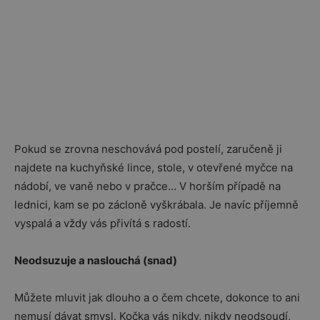
Pokud se zrovna neschovává pod postelí, zaručeně ji
najdete na kuchyňské lince, stole, v otevřené myčce na
nádobí, ve vaně nebo v pračce… V horším případě na
lednici, kam se po zácloně vyškrábala. Je navíc příjemně
vyspalá a vždy vás přivítá s radostí.
Neodsuzuje a naslouchá (snad)
Můžete mluvit jak dlouho a o čem chcete, dokonce to ani
nemusí dávat smysl. Kočka vás nikdy, nikdy neodsoudí,