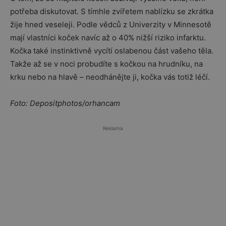
potřeba diskutovat. S tímhle zvířetem nablízku se zkrátka
žije hned veseleji. Podle vědců z Univerzity v Minnesotě
mají vlastníci koček navíc až o 40% nižší riziko infarktu.
Kočka také instinktivně vycítí oslabenou část vašeho těla.
Takže až se v noci probudíte s kočkou na hrudníku, na
krku nebo na hlavě – neodhánějte ji, kočka vás totiž léčí.
Foto: Depositphotos/orhancam
Reklama