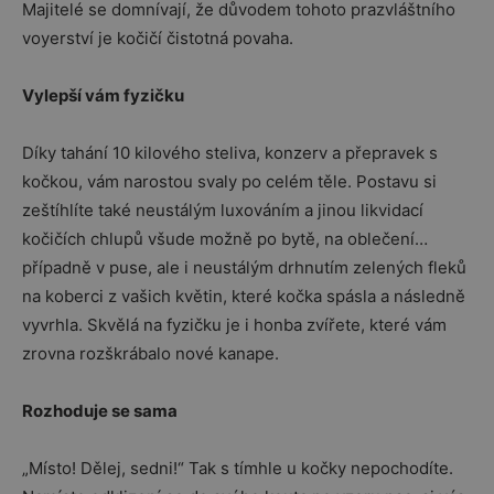
Majitelé se domnívají, že důvodem tohoto prazvláštního
voyerství je kočičí čistotná povaha.
Vylepší vám fyzičku
Díky tahání 10 kilového steliva, konzerv a přepravek s
kočkou, vám narostou svaly po celém těle. Postavu si
zeštíhlíte také neustálým luxováním a jinou likvidací
kočičích chlupů všude možně po bytě, na oblečení…
případně v puse, ale i neustálým drhnutím zelených fleků
na koberci z vašich květin, které kočka spásla a následně
vyvrhla. Skvělá na fyzičku je i honba zvířete, které vám
zrovna rozškrábalo nové kanape.
Rozhoduje se sama
„Místo! Dělej, sedni!“ Tak s tímhle u kočky nepochodíte.