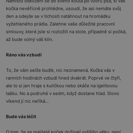
Namísto odklizení se do svého kouta po vzoru psa, si vás
kočka nevěřícně prohlédne, usoudí, že asi nemáte svůj
den a odejde se v tichosti natáhnout na hromádku
vyžehleného prádla. Zalehne vaše důležité pracovní
smlouvy, které jste si rozložili na stole, případně si počká,
až bude volný váš klín.
Ráno vás vzbudí
To, že vám selže budík, nic neznamená. Kočka vás v
ranních hodinách vzbudí hned dvakrát. Poprvé ve čtyři,
ale to si jen hraje s kuličkou nebo skáče na igelitovou
tašku. No a podruhé v sedm, když dostane hlad. Slovo
víkend jí nic neříká…
Bude vás léčit
O tom, že se majitelé koček dožívají vyššího věku, není