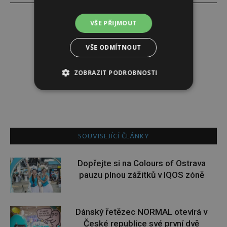
VŠE PŘIJMOUT
Dominika Krátká
VŠE ODMÍTNOUT
http://www.sedmicka.cz
ZOBRAZIT PODROBNOSTI
SOUVISEJÍCÍ ČLÁNKY
Dopřejte si na Colours of Ostrava
pauzu plnou zážitků v IQOS zóně
Dánský řetězec NORMAL otevírá v
České republice své první dvě