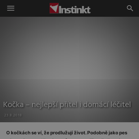
Instinkt
Kočka – nejlepší přítel i domácí léčitel
23.8.2018
O kočkách se ví, že prodlužují život. Podobně jako pes