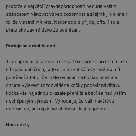
protože s největší pravděpodobností nebude vašim
stížnostem věnovat vůbec pozornost a zřejmě jí unikne i
to, že vlastně mluvíte. Nakonec ale přijde, přitulí se a
přátelsky zavrní „jako že souhlasí“.
Raduje se z maličkostí
Tak například laserové ukazovátko – kočka po něm blázní.
Lítá jako splašená, je to sranda veliká a vy můžete mít
potěšení z toho, že máte ovladač na kočku. Když ale
chcete výjevem rozdováděné kočky pobavit návštěvu,
kočka vás najednou okázale přehlíží a baví se nad vaším
nechápavým výrazem. Výhoda je, že vaši návštěvu
neotravuje, ani nijak neoslintává. Je jí to jedno.
Nosí dárky