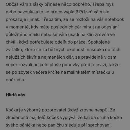
Občas vám z lásky přinese něco dobrého. Třeba myš
nebo pavouka a to se přece vyplatí! Přízeň vám ale
prokazuje i jinak. Třeba tím, že se rozloží na váš notebook
v momentě, kdy máte posledních pár minut na odeslání
důležitého mailu nebo se vám usadí na klín zrovna ve
chvíli, když potřebujete odejít do práce. Spokojené
zvířátko, které se za běžných okolností nasouká do těch
nejužších škvír a nejmenších děr, se pravidelně v osm
večer rozvalí po celé ploše pohovky před televizí, takže
se po zbytek večera krčíte na malinkatém místečku u
opěradla.
Hlídá vás
Kočka je výborný pozorovatel (když zrovna nespí). Ze
zkušeností majitelů koček vyplývá, že každá druhá kočka
svého páníčka nebo paničku sleduje při sprchování.