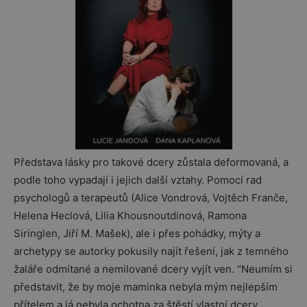
Představa lásky pro takové dcery zůstala deformovaná, a
podle toho vypadají i jejich další vztahy. Pomocí rad
psychologů a terapeutů (Alice Vondrová, Vojtěch Franče,
Helena Heclová, Lilia Khousnoutdinová, Ramona
Siringlen, Jiří M. Mašek), ale i přes pohádky, mýty a
archetypy se autorky pokusily najít řešení, jak z temného
žaláře odmítané a nemilované dcery vyjít ven. “Neumím si
představit, že by moje maminka nebyla mým nejlepším
přítelem a já nebyla ochotna za štěstí vlastní dcery