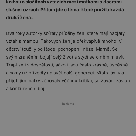
knihou o složitých vztazích mezi matkami a dcerami
slušný rozruch. Přitom jde o téma, které prožila každá
druhá žena…
Dva roky autorky sbíraly příběhy žen, které mají napjatý
vztah s mámou. Takových žen je překvapivě mnoho. V
dětství toužily po lásce, pochopení, něze. Marně. Se
svým zraněním bojují celý život a stydí se o něm mluvit.
Trápí se i v dospělosti, ačkoli jsou často krásné, úspěšné
a samy už přivedly na svět další generaci. Místo lásky a
přijetí jim matky věnovaly věčnou kritiku, snižování zásluh
a konkurenční boj.
Reklama