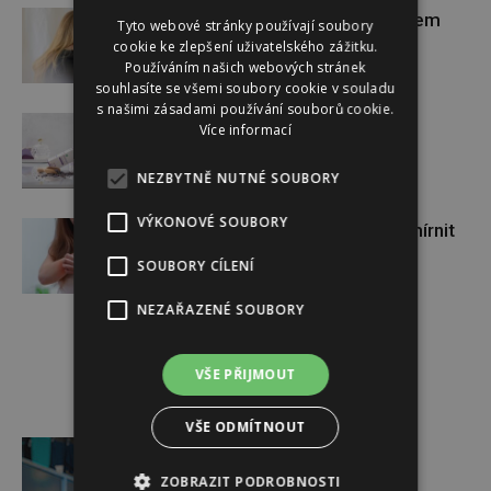
Zpěvačka Adele: kvůli úzkostem
Tyto webové stránky používají soubory
zhubla 45 kilo
cookie ke zlepšení uživatelského zážitku.
Používáním našich webových stránek
souhlasíte se všemi soubory cookie v souladu
s našimi zásadami používání souborů cookie.
Návrat pleti do pohody
Více informací
NEZBYTNĚ NUTNÉ SOUBORY
VÝKONOVÉ SOUBORY
Pokožka v ohrožení: tipy, jak zmírnit
atopický ekzém
SOUBORY CÍLENÍ
NEZAŘAZENÉ SOUBORY
VŠE PŘIJMOUT
VŠE ODMÍTNOUT
Reklama
ZOBRAZIT PODROBNOSTI