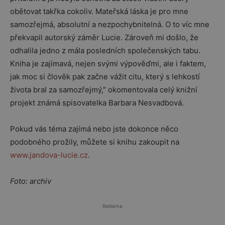
obětovat takřka cokoliv. Mateřská láska je pro mne
samozřejmá, absolutní a nezpochybnitelná. O to víc mne
překvapil autorský záměr Lucie. Zároveň mi došlo, že
odhalila jedno z mála posledních společenských tabu.
Kniha je zajímavá, nejen svými výpověďmi, ale i faktem,
jak moc si člověk pak začne vážit citu, který s lehkostí
života bral za samozřejmý,” okomentovala celý knižní
projekt známá spisovatelka Barbara Nesvadbová.
Pokud vás téma zajímá nebo jste dokonce něco
podobného prožily, můžete si knihu zakoupit na
www.jandova-lucie.cz
.
Foto: archiv
Reklama