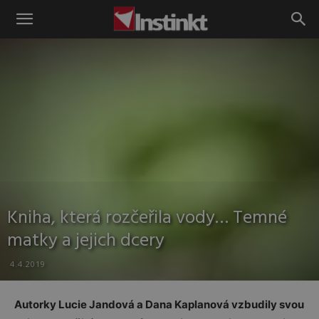
Instinkt
Kniha, která rozčeřila vody… Temné
matky a jejich dcery
4.4.2019
Autorky Lucie Jandová a Dana Kaplanová vzbudily svou