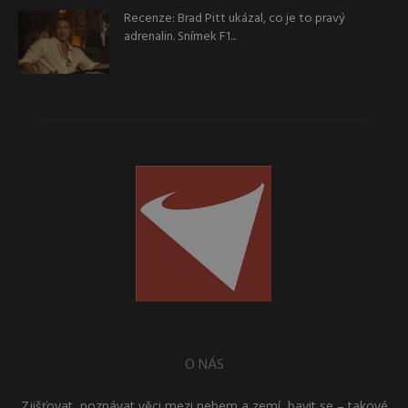
Recenze: Brad Pitt ukázal, co je to pravý
adrenalin. Snímek F1...
O NÁS
Zjišťovat, poznávat věci mezi nebem a zemí, bavit se – takové