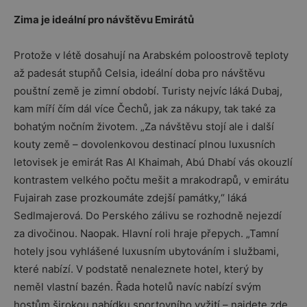
Zima je ideální pro návštěvu Emirátů
Protože v létě dosahují na Arabském poloostrově teploty
až padesát stupňů Celsia, ideální doba pro návštěvu
pouštní země je zimní období. Turisty nejvíc láká Dubaj,
kam míří čím dál více Čechů, jak za nákupy, tak také za
bohatým nočním životem. „Za návštěvu stojí ale i další
kouty země – dovolenkovou destinací plnou luxusních
letovisek je emirát Ras Al Khaimah, Abú Dhabí vás okouzlí
kontrastem velkého počtu mešit a mrakodrapů, v emirátu
Fujairah zase prozkoumáte zdejší památky,“ láká
Sedlmajerová. Do Perského zálivu se rozhodně nejezdí
za divočinou. Naopak. Hlavní roli hraje přepych. „Tamní
hotely jsou vyhlášené luxusním ubytováním i službami,
které nabízí. V podstatě nenaleznete hotel, který by
neměl vlastní bazén. Řada hotelů navíc nabízí svým
hostům širokou nabídku sportovního vyžití – najdete zde