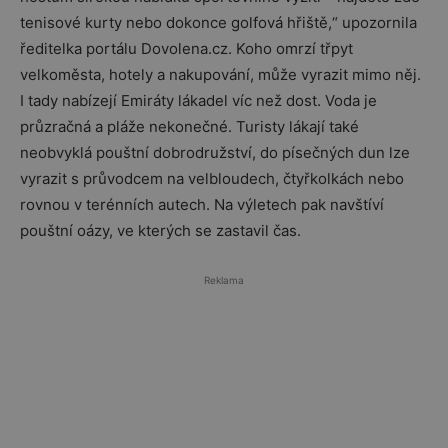
tenisové kurty nebo dokonce golfová hřiště,“ upozornila
ředitelka portálu Dovolena.cz. Koho omrzí třpyt
velkoměsta, hotely a nakupování, může vyrazit mimo něj.
I tady nabízejí Emiráty lákadel víc než dost. Voda je
průzračná a pláže nekonečné. Turisty lákají také
neobvyklá pouštní dobrodružství, do písečných dun lze
vyrazit s průvodcem na velbloudech, čtyřkolkách nebo
rovnou v terénních autech. Na výletech pak navštíví
pouštní oázy, ve kterých se zastavil čas.
Reklama