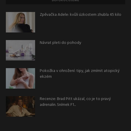
DOPORUČUJEME
Zpěvačka Adele: kvůli úzkostem zhubla 45 kilo
Návrat pleti do pohody
Pokožka v ohrožení: tipy, jak zmírnit atopický
ekzém
Recenze: Brad Pitt ukázal, co je to pravý
adrenalin. Snímek F1...