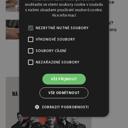
Pomáhá asistovaná reprodukce
souhlasíte se všemi soubory cookie v souladu
s našimi zásadami používání souborů cookie.
Více informací
Lymfatický systém v ohrožení?
NEZBYTNĚ NUTNÉ SOUBORY
Využijte moderní nutriční podporu
VÝKONOVÉ SOUBORY
SOUBORY CÍLENÍ
NEZAŘAZENÉ SOUBORY
Reklama
VŠE PŘIJMOUT
VŠE ODMÍTNOUT
ZOBRAZIT PODROBNOSTI