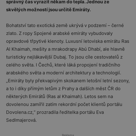
správný čas vyrazit někam do tepla. Jednou ze
skvělých možností jsou určitě Emiráty.
Bohatství tato exotická země ukrývá v podzemí – černé
zlato. Z ropy Spojené arabské emiráty vybudovaly
opravdové třpytivé klenoty. Luxusní letoviska emirátu Ras
Al Khaimah, mešity a mrakodrapy Abú Dhabí, ale hlavně
turisticky nejlákavější Dubaj. To jsou cíle cestovatelů z
celého světa. I Čechů, které láká propojení tradičního
arabského světa a moderní architektury a technologií.
„Emiráty byly překvapivým skokanem letošní letní sezony,
a to i díky přímým letům z Prahy a dalších měst ČR do
některých Emirátů (Ras al Khaimah). Letos sem na
dovolenou zamířil zatím rekordní počet klientů portálu
Dovolena.cz,“ prozradila ředitelka portálu Eva
Sedlmajerová.
Reklama