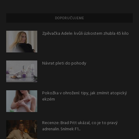
DOPORUČUJEME
Zpěvačka Adele: kvůli úzkostem zhubla 45 kilo
Návrat pleti do pohody
Pokožka v ohrožení: tipy, jak zmírnit atopický
ekzém
Recenze: Brad Pitt ukázal, co je to pravý
adrenalin. Snímek F1...