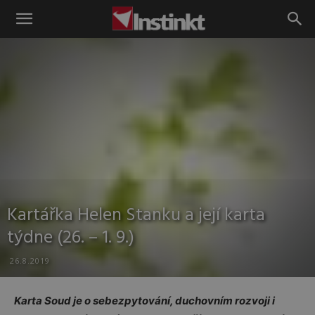
Instinkt
Kartářka Helen Stanku a její karta
týdne (26. – 1. 9.)
26.8.2019
Karta Soud je o sebezpytování, duchovním rozvoji i