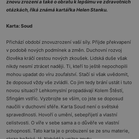
znovu zrození a také o obratu k lepšímu ve zdravotních
otázkách, říká známá kartářka Helen Stanku.
Karta: Soud
Přichází období znovuzrození vaší síly. Přijde překvapení
v podobě nových podmínek a změn. Duchovní rozvoj
člověka kráčí cestou nových zkoušek. Lidská duše však
nikdy nesmí ztrácet naději. Ti, kteří to ještě nepochopili
mohou upadat do víru zoufalství. Stačí si však uvědomit,
že doposud vždy vše zvládli. Co jim tedy brání ustát i tuto
novou situaci? Lehkomyslní propadávají Kolem Štěstí,
Sfingám vstříc. Vyzbrojte se vším, co jste se doposud
naučili v duchovní sféře. Karta Soud není o světské
spravedlnosti. Hovoří o umění, sebepřijetí a vlastní
celistvosti. O víře v sebe sama a o důvěře ve vlastní
schopnosti. Tato karta je o probuzení se ze snu materie,
skrze božské Já. Nabádá k vnitro zpytu.