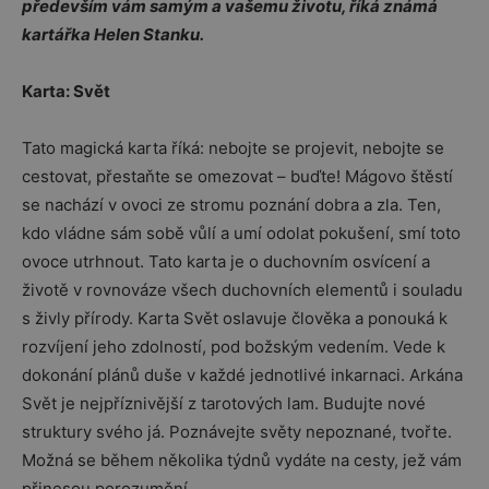
především vám samým a vašemu životu, říká známá
kartářka Helen Stanku.
Karta: Svět
Tato magická karta říká: nebojte se projevit, nebojte se
cestovat, přestaňte se omezovat – buďte! Mágovo štěstí
se nachází v ovoci ze stromu poznání dobra a zla. Ten,
kdo vládne sám sobě vůlí a umí odolat pokušení, smí toto
ovoce utrhnout. Tato karta je o duchovním osvícení a
životě v rovnováze všech duchovních elementů i souladu
s živly přírody. Karta Svět oslavuje člověka a ponouká k
rozvíjení jeho zdolností, pod božským vedením. Vede k
dokonání plánů duše v každé jednotlivé inkarnaci. Arkána
Svět je nejpříznivější z tarotových lam. Budujte nové
struktury svého já. Poznávejte světy nepoznané, tvořte.
Možná se během několika týdnů vydáte na cesty, jež vám
přinesou porozumění.