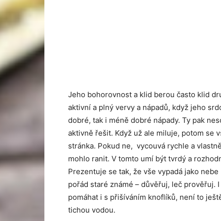
Jeho bohorovnost a klid berou často klid dr
aktivní a plný vervy a nápadů, když jeho sr
dobré, tak i méně dobré nápady. Ty pak nes
aktivně řešit. Když už ale miluje, potom se 
stránka. Pokud ne, vycouvá rychle a vlastně 
mohlo ranit. V tomto umí být tvrdý a rozhod
Prezentuje se tak, že vše vypadá jako nebe
pořád staré známé – důvěřuj, leč prověřuj. 
pomáhat i s přišíváním knoflíků, není to ješ
tichou vodou.