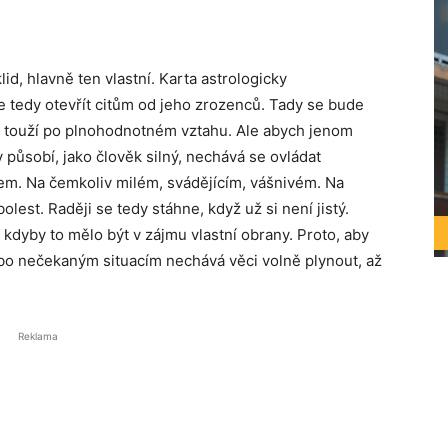
klid, hlavně ten vlastní. Karta astrologicky
tedy otevřít citům od jeho zrozenců. Tady se bude
rý touží po plnohodnotném vztahu. Ale abych jenom
 působí, jako člověk silný, nechává se ovládat
em. Na čemkoliv milém, svádějícím, vášnivém. Na
est. Raději se tedy stáhne, když už si není jistý.
kdyby to mělo být v zájmu vlastní obrany. Proto, aby
o nečekaným situacím nechává věci volně plynout, až
Reklama