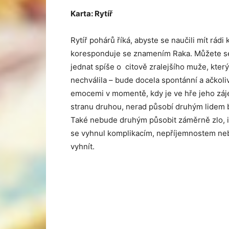
Karta: Rytíř
Rytíř pohárů říká, abyste se naučili mít rádi 
koresponduje se znamením Raka. Můžete se 
jednat spíše o citově zralejšího muže, kte
nechválila – bude docela spontánní a ačkoliv
emocemi v momentě, kdy je ve hře jeho záj
stranu druhou, nerad působí druhým lidem bol
Také nebude druhým působit záměrně zlo, i 
se vyhnul komplikacím, nepříjemnostem neb
vyhnít.