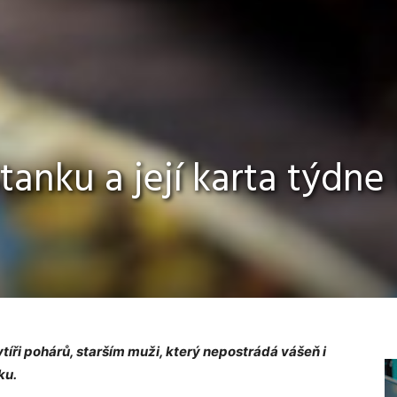
anku a její karta týdne (
Rytíři pohárů, starším muži, který nepostrádá vášeň i
ku.