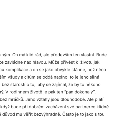
uhým. On má klid rád, ale především ten vlastní. Bude
dce zavládne nad hlavou. Může přivést k životu jak
ou komplikace a on se jako obvykle stáhne, než něco
vším všudy a citům se oddá naplno, to je jeho silná
bez starostí o to, aby se zajímal, že by to někoho
ný. V rodinném životě je pak ten “pan dokonalý”.
 bez mráčků. Jeho vztahy jsou dlouhodobé. Ale platí
I když bude při dobrém zacházení své partnerce klidně
tě důvod mu věřit bezvýhradně. Často je to jako s tou