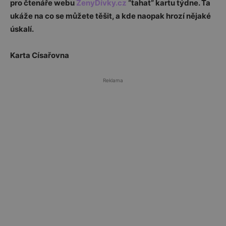
pro čtenáře webu
ŽenyDívky.cz
“tahat” kartu týdne. Ta
ukáže na co se můžete těšit, a kde naopak hrozí nějaké
úskalí.
Karta Císařovna
Reklama