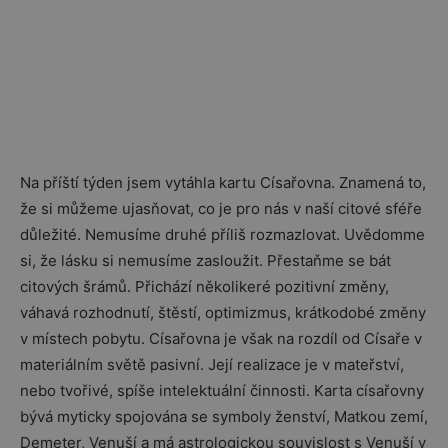
Na příští týden jsem vytáhla kartu Císařovna. Znamená to,
že si můžeme ujasňovat, co je pro nás v naší citové sféře
důležité. Nemusíme druhé příliš rozmazlovat. Uvědomme
si, že lásku si nemusíme zasloužit. Přestaňme se bát
citových šrámů. Přichází několikeré pozitivní změny,
váhavá rozhodnutí, štěstí, optimizmus, krátkodobé změny
v místech pobytu. Císařovna je však na rozdíl od Císaře v
materiálním světě pasivní. Její realizace je v mateřství,
nebo tvořivé, spíše intelektuální činnosti. Karta císařovny
bývá myticky spojována se symboly ženství, Matkou zemí,
Demeter, Venuší a má astrologickou souvislost s Venuší v