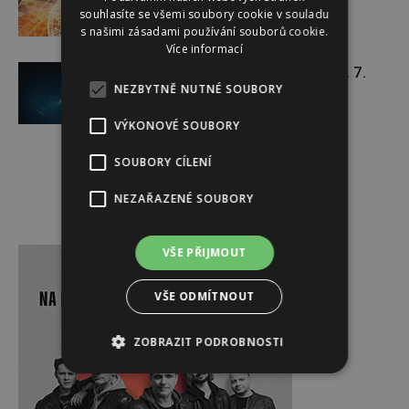
souhlasíte se všemi soubory cookie v souladu
s našimi zásadami používání souborů cookie.
Více informací
Týdenní horoskop 20. 7. – 26. 7.
NEZBYTNĚ NUTNÉ SOUBORY
VÝKONOVÉ SOUBORY
SOUBORY CÍLENÍ
NEZAŘAZENÉ SOUBORY
Reklama
VŠE PŘIJMOUT
VŠE ODMÍTNOUT
ZOBRAZIT PODROBNOSTI