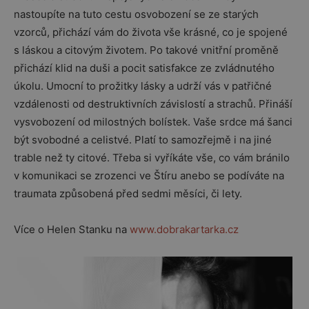
nastoupíte na tuto cestu osvobození se ze starých
vzorců, přichází vám do života vše krásné, co je spojené
s láskou a citovým životem. Po takové vnitřní proměně
přichází klid na duši a pocit satisfakce ze zvládnutého
úkolu. Umocní to prožitky lásky a udrží vás v patřičné
vzdálenosti od destruktivních závislostí a strachů. Přináší
vysvobození od milostných bolístek. Vaše srdce má šanci
být svobodné a celistvé. Platí to samozřejmě i na jiné
trable než ty citové. Třeba si vyříkáte vše, co vám bránilo
v komunikaci se zrozenci ve Štíru anebo se podíváte na
traumata způsobená před sedmi měsíci, či lety.
Více o Helen Stanku na
www.dobrakartarka.cz