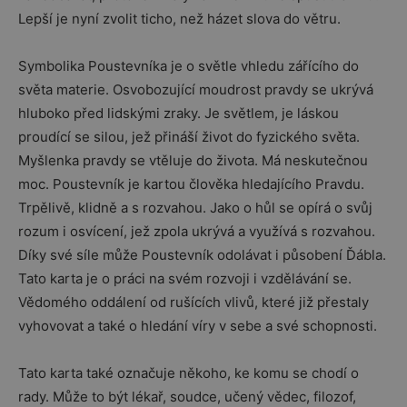
Lepší je nyní zvolit ticho, než házet slova do větru.
Symbolika Poustevníka je o světle vhledu zářícího do
světa materie. Osvobozující moudrost pravdy se ukrývá
hluboko před lidskými zraky. Je světlem, je láskou
proudící se silou, jež přináší život do fyzického světa.
Myšlenka pravdy se vtěluje do života. Má neskutečnou
moc. Poustevník je kartou člověka hledajícího Pravdu.
Trpělivě, klidně a s rozvahou. Jako o hůl se opírá o svůj
rozum i osvícení, jež zpola ukrývá a využívá s rozvahou.
Díky své síle může Poustevník odolávat i působení Ďábla.
Tato karta je o práci na svém rozvoji i vzdělávání se.
Vědomého oddálení od rušících vlivů, které již přestaly
vyhovovat a také o hledání víry v sebe a své schopnosti.
Tato karta také označuje někoho, ke komu se chodí o
rady. Může to být lékař, soudce, učený vědec, filozof,