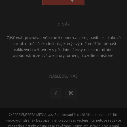
O NÁS
Zjišťovat, poznávat věci mezi nebem a zemí, bavit se – takové
je motto měsíčníku Instinkt, který svým čtenářům přináší
exkluzivní rozhovory s předními českými i zahraničními
osobnostmi ze světa kultury, umění, filozofie a historie.
NÁSLEDUJ NÁS
© 2026 EMPRESA MEDIA, a.s. Publikování či další šíření obsahu těchto
webových stránek bez písemného souhlasu vedení internetové redakce
magazínu Instinkt-online.cz je zakázáno. Kompletní pravidla využívání