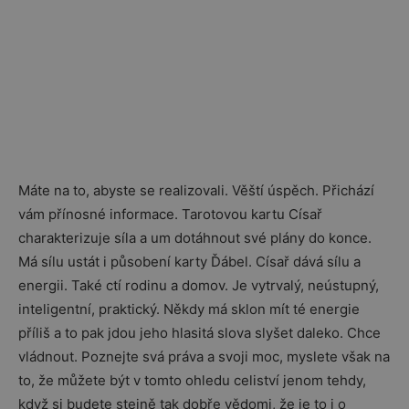
Máte na to, abyste se realizovali. Věští úspěch. Přichází
vám přínosné informace. Tarotovou kartu Císař
charakterizuje síla a um dotáhnout své plány do konce.
Má sílu ustát i působení karty Ďábel. Císař dává sílu a
energii. Také ctí rodinu a domov. Je vytrvalý, neústupný,
inteligentní, praktický. Někdy má sklon mít té energie
příliš a to pak jdou jeho hlasitá slova slyšet daleko. Chce
vládnout. Poznejte svá práva a svoji moc, myslete však na
to, že můžete být v tomto ohledu celiství jenom tehdy,
když si budete stejně tak dobře vědomi, že je to i o