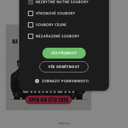
NEZBYTNĚ NUTNÉ SOUBORY
VÝKONOVÉ SOUBORY
Reklama
SOUBORY CÍLENÍ
NEZAŘAZENÉ SOUBORY
VŠE PŘIJMOUT
VŠE ODMÍTNOUT
ZOBRAZIT PODROBNOSTI
Reklama