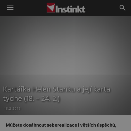
Instinkt
Kartářka Helen Stanku a její karta
týdne (18. – 24. 2.)
18.2.2019
Můžete dosáhnout seberealizace i větších úspěchů,