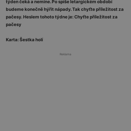
týden čeká a nemine. Po spíše letargickém období
budeme konečně hýřit nápady. Tak chyťte příležitost za
pačesy. Heslem tohoto týdne je: Chyťte příležitost za
pačesy
Karta: Šestka holí
Reklama