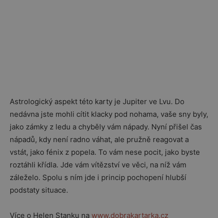
Astrologický aspekt této karty je Jupiter ve Lvu. Do
nedávna jste mohli cítit klacky pod nohama, vaše sny byly,
jako zámky z ledu a chyběly vám nápady. Nyní přišel čas
nápadů, kdy není radno váhat, ale pružně reagovat a
vstát, jako fénix z popela. To vám nese pocit, jako byste
roztáhli křídla. Jde vám vítězství ve věci, na níž vám
záleželo. Spolu s ním jde i princip pochopení hlubší
podstaty situace.
Více o Helen Stanku na
www.dobrakartarka.cz