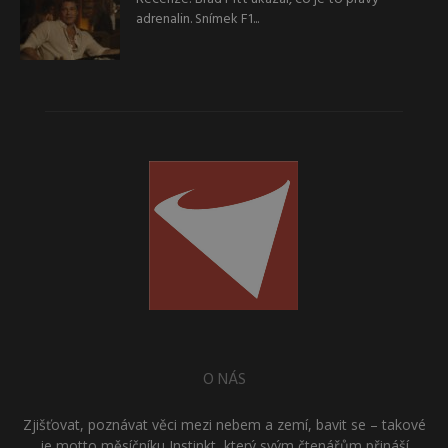
adrenalin. Snímek F1...
O NÁS
Zjišťovat, poznávat věci mezi nebem a zemí, bavit se – takové
je motto měsíčníku Instinkt, který svým čtenářům přináší