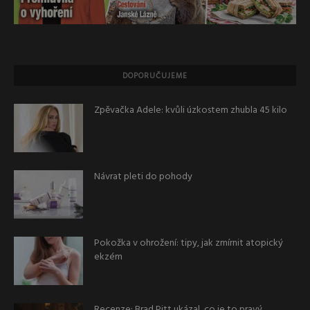
DOPORUČUJEME
Zpěvačka Adele: kvůli úzkostem zhubla 45 kilo
Návrat pleti do pohody
Pokožka v ohrožení: tipy, jak zmírnit atopický
ekzém
Recenze: Brad Pitt ukázal, co je to pravý