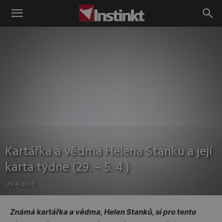
Instinkt
Kartářka a vědma Helena Stanku a její
karta týdne (29. – 5. 4.)
29.4.2019
Známá kartářka a vědma, Helen Stanků, si pro tento