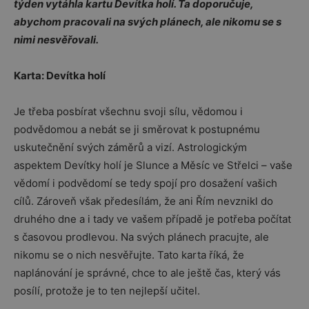
týden vytáhla kartu Devítka holí. Ta doporučuje,
abychom pracovali na svých plánech, ale nikomu se s
nimi nesvěřovali.
Karta: Devítka holí
Je třeba posbírat všechnu svoji sílu, vědomou i
podvědomou a nebát se ji směrovat k postupnému
uskutečnění svých záměrů a vizí. Astrologickým
aspektem Devítky holí je Slunce a Měsíc ve Střelci – vaše
vědomí i podvědomí se tedy spojí pro dosažení vašich
cílů. Zároveň však předesílám, že ani Řím nevznikl do
druhého dne a i tady ve vašem případě je potřeba počítat
s časovou prodlevou. Na svých plánech pracujte, ale
nikomu se o nich nesvěřujte. Tato karta říká, že
naplánování je správné, chce to ale ještě čas, který vás
posílí, protože je to ten nejlepší učitel.