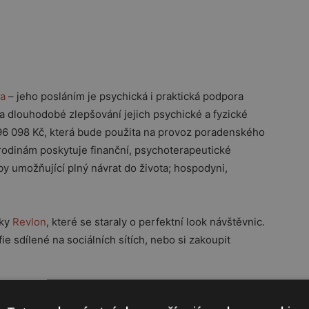
ba
– jeho posláním je psychická i praktická podpora
dlouhodobé zlepšování jejich psychické a fyzické
196 098 Kč, která bude použita na provoz poradenského
odinám poskytuje finanční, psychoterapeutické
by umožňující plný návrat do života; hospodyni,
tky
Revlon
, které se staraly o perfektní look návštěvnic.
e sdílené na sociálních sítích, nebo si zakoupit
Reklama