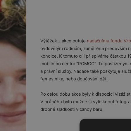
Výtěžek z akce putuje
nadačnímu fondu Vr
ovdovělým rodinám, zaměřená především na 
kondice. K tomuto cíli přispíváme částkou 
mobilního centra “POMOC”. To postiženým r
a právní služby. Nadace také poskytuje služ
řemeslníka, nebo doučování dětí.
Po celou dobu akce byly k dispozici vizážis
V průběhu bylo možné si vytisknout fotografi
drobné sladkosti v candy baru.