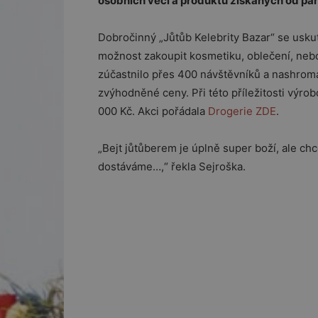
osobních věcí a produktů získaných od par
Dobročinný „Jůtůb Kelebrity Bazar“ se uskute
možnost zakoupit kosmetiku, oblečení, nebo
zúčastnilo přes 400 návštěvníků a nashro
zvýhodněné ceny. Při této příležitosti výro
000 Kč. Akci pořádala
Drogerie ZDE
.
„Bejt jůtůberem je úplně super boží, ale chc
dostáváme…,“ řekla Sejroška.