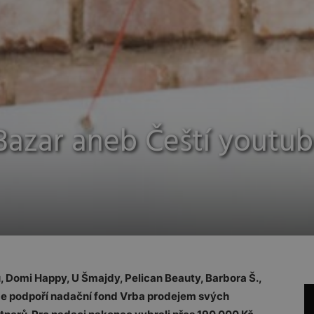
Bazar aneb Čeští youtub
, Domi Happy, U Šmajdy, Pelican Beauty, Barbora Š.,
, že podpoří nadační fond Vrba prodejem svých