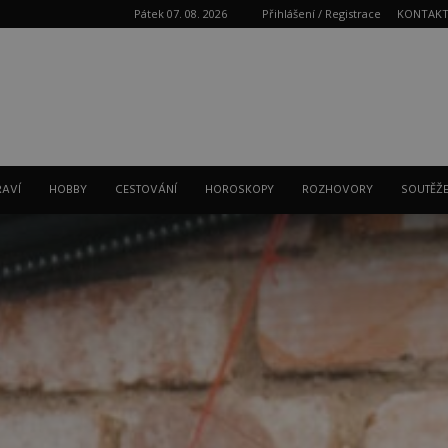
Pátek 07. 08. 2026
Přihlášení / Registrace
KONTAK
Reklama
RAVÍ
HOBBY
CESTOVÁNÍ
HOROSKOPY
ROZHOVORY
SOUTĚŽ