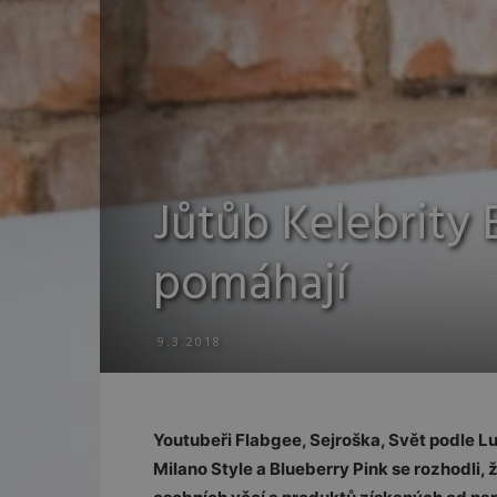
Jůtůb Kelebrity 
pomáhají
9.3.2018
Youtubeři Flabgee, Sejroška, Svět podle Lu
Milano Style a Blueberry Pink se rozhodli