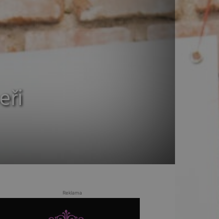
eři
Reklama