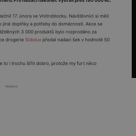
tnerů. Pro nadaci nakonec vybrali přes 190 000 Kč.
čnil 17. února ve Vnitroblocku. Návštěvníci si měli
 jiné doplňky a potřeby do domácnosti. Akce se
mážděných 3 000 produktů bylo rozprodáno za
bce drogerie
Sidolux
předal nadaci šek v hodnotě 50
e to i trochu šířit dobro, protože my furt něco
Reklama