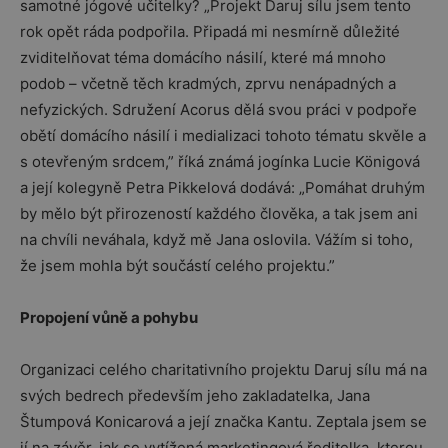
samotné jógové učitelky? „Projekt Daruj sílu jsem tento
rok opět ráda podpořila. Připadá mi nesmírně důležité
zviditelňovat téma domácího násilí, které má mnoho
podob – včetně těch kradmých, zprvu nenápadných a
nefyzických. Sdružení Acorus dělá svou práci v podpoře
obětí domácího násilí i medializaci tohoto tématu skvěle a
s otevřeným srdcem,” říká známá jogínka Lucie Königová
a její kolegyně Petra Pikkelová dodává: „Pomáhat druhým
by mělo být přirozeností každého člověka, a tak jsem ani
na chvíli neváhala, když mě Jana oslovila. Vážím si toho,
že jsem mohla být součástí celého projektu.”
Propojení vůně a pohybu
Organizaci celého charitativního projektu Daruj sílu má na
svých bedrech především jeho zakladatelka, Jana
Štumpová Konicarová a její značka Kantu. Zeptala jsem se
jí na závěr, jak se vytížená marketingová ředitelka, kterou