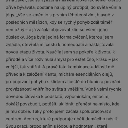
dříve bývávala, dostane na úplný protipól, do světa vůní a
jógy. „Vše se změnilo s prvním těhotenstvím, hlavně v
posledních měsících, kdy se rychlý pohyb zdál téměř
nemožný – a já začala objevovat klid se všemi jeho
důsledky. Jóga byla jediná forma cvičení, kterou jsem
zvládla, otevřela mi cestu k homeopatii a nastartovala
novou etapu života. Naučila jsem se pokoře k životu, k
přírodě a více rozvinula smysl pro estetično, krásu – jak
vnější, tak vnitřní. A právě tato kombinace událostí mě
přivedla k založení Kantu, míchání esenciálních olejů,
propojování pohybu s klidem a cestě do hlubin a poznání
provázanosti vnitřního světa s vnějším. Vůně velmi rychle
dovedou člověka k podstatě, vzpomínkám, emocím,
dokáží povzbudit, potěšit, uklidnit, přenést na místo, kde
je mu dobře. Taky proto jsem začala spolupracovat s
centrem Acorus, které podporuje oběti domácího násilí.
Svou prací, propojením s jógou a hodnotami, které