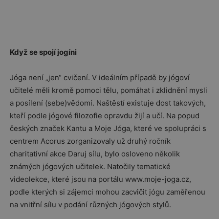
Když se spojí jogíni
Jóga není „jen“ cvičení. V ideálním případě by jógoví
učitelé měli kromě pomoci tělu, pomáhat i zklidnění mysli
a posílení (sebe)vědomí. Naštěstí existuje dost takových,
kteří podle jógové filozofie opravdu žijí a učí. Na popud
českých značek Kantu a Moje Jóga, které ve spolupráci s
centrem Acorus zorganizovaly už druhý ročník
charitativní akce Daruj sílu, bylo osloveno několik
známých jógových učitelek. Natočily tematické
videolekce, které jsou na portálu www.moje-joga.cz,
podle kterých si zájemci mohou zacvičit jógu zaměřenou
na vnitřní sílu v podání různých jógových stylů.