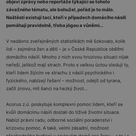
objeví zprávy nebo reportáže týkající se tohoto
závažného tématu, ale bohužel, pořád je to málo.
Naštěstí existují tací, kteří v případech domácího násilí
pomáhají pravidelně, třeba jógou a vůněmi…
V nedávno zveřejněných statistikách mě šokovalo, kolik
lidí – zejména žen a dětí – je v České Republice oběťmi
domácího násilí. Mnoho z nich svou hrozivou situaci nijak
neřeší, jelikož mají strach. Proto s velkou úctou sleduji ty,
kteří lidem žijícím ve strachu z násilí psychického i
fyzického, nabízejí řešení – možnost, odejít od tyrana,
začít znovu, mít šanci na hezký život…
Acorus z.ú. poskytuje komplexní pomoc lidem, kteří se
kvůli domácímu násilí dostali do tíživé životní situace.
Nabízí právní radu, odborné sociální poradenství i
krizovou pomoc. A také, velmi zásadní, možnost
přechodného bydlení v azylovém domě pro ženy – a to i s