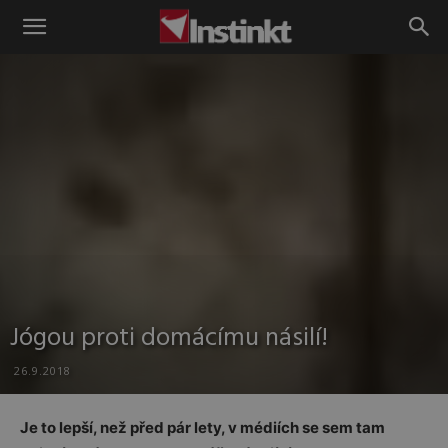
Instinkt
Jógou proti domácímu násilí!
26.9.2018
Je to lepší, než před pár lety, v médiích se sem tam