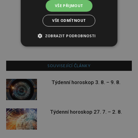
VŠE PŘIJMOUT
Tereza Lindauerová
VŠE ODMÍTNOUT
http://www.zdravivharmonii.cz
ZOBRAZIT PODROBNOSTI
SOUVISEJÍCÍ ČLÁNKY
Týdenní horoskop 3. 8. – 9. 8.
Týdenní horoskop 27. 7. – 2. 8.