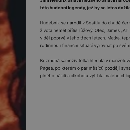
Jimi Hendrix oslavil nedávno oslavil naro
této hudební legendy, jež by se letos dožila
Hudebník se narodil v Seattlu do chudé čer
života neměl příliš růžový. Otec, James „Al
viděl poprvé v jeho třech letech. Matka, te
rodinnou i finanční situací vyrovnat po svém
Bezradná samoživitelka hledala v manželově
Pagea, po kterém o pár měsíců později syna 
plného násilí a alkoholu vytrhla malého chla