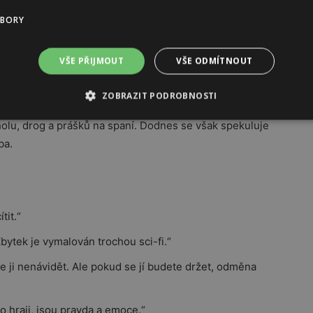
tě. Následovala turné, účast na festivalech
UBORY
lkohol.
VŠE PŘIJMOUT
VŠE ODMÍTNOUT
ZOBRAZIT PODROBNOSTI
v hotelovém pokoji v Londýně na následky udušení
holu, drog a prášků na spaní. Dodnes se však spekuluje
ba.
tit.“
bytek je vymalován trochou sci-fi.“
te ji nenávidět. Ale pokud se jí budete držet, odměna
o hraji, jsou pravda a emoce.“