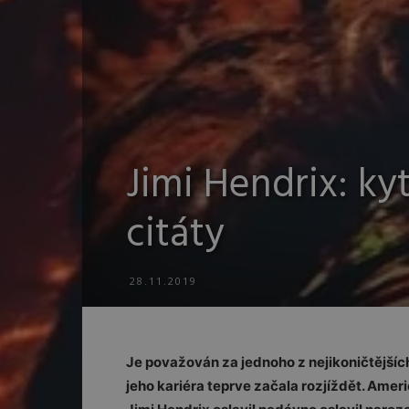
Jimi Hendrix: ky
citáty
28.11.2019
Je považován za jednoho z nejikoničtějších
jeho kariéra teprve začala rozjíždět. Amer