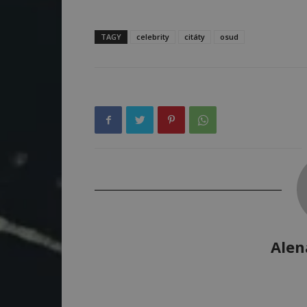
TAGY
celebrity
citáty
osud
Alen