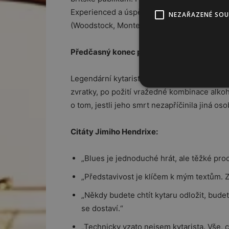
Experienced a úspěchu již nestálo nic v ces
NEZAŘAZENÉ SO
(Woodstock, Monterey…), ale také drogy a a
Předčasný konec příběhu
Legendární kytarista zemřel 18. září 1970 
zvratky, po požití vražedné kombinace alko
o tom, jestli jeho smrt nezapříčinila jiná oso
Citáty Jimiho Hendrixe:
„Blues je jednoduché hrát, ale těžké procí
„Představivost je klíčem k mým textům. Z
„Někdy budete chtít kytaru odložit, bude
se dostaví.“
„Technicky vzato nejsem kytarista. Vše, c