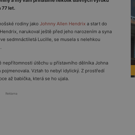
zeniny a my vám přinášíme několik slavných výroků
 77 let.
nošské rodiny jako
Johnny Allen Hendrix
a start do
“ Hendrix, narukoval ještě před jeho narozením a syna
prve sedmnáctiletá Lucille, se musela s nelehkou
.
 nepřítomnosti útěchu u přístavního dělníka Johna
pojmenovala. Vztah to nebyl idylický. Z prostředí
pce až babička, která se ho ujala.
Reklama