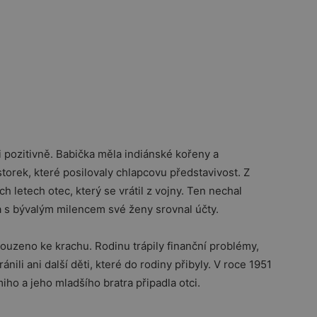
 pozitivně. Babička měla indiánské kořeny a
orek, které posilovaly chlapcovu představivost. Z
ch letech otec, který se vrátil z vojny. Ten nechal
 s bývalým milencem své ženy srovnal účty.
ouzeno ke krachu. Rodinu trápily finanční problémy,
ili ani další děti, které do rodiny přibyly. V roce 1951
miho a jeho mladšího bratra připadla otci.