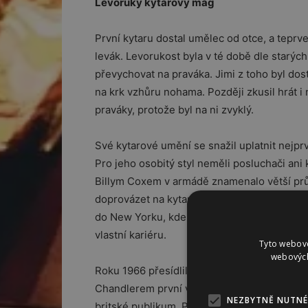
Levoruký kytarový mág
První kytaru dostal umělec od otce, a teprve 
levák. Levorukost byla v té době dle starýc
převychovat na praváka. Jimi z toho byl dost
na krk vzhůru nohama. Později zkusil hrát i 
praváky, protože byl na ni zvyklý.
Své kytarové umění se snažil uplatnit nejpr
Pro jeho osobitý styl neměli posluchači an
Billym Coxem v armádě znamenalo větší pr
doprovázet na kytaru umělce z nashvillské č
do New Yorku, kde v doprovodech pokračoval
vlastní kariéru.
Tyto webové
webových
Roku 1966 přesídlil do Anglie a v září sest
Chandlerem první vlastní kapelu. Dostala n
NEZBYTNĚ NUTNÉ
britské publikum. Před Vánoci 1966 vychází 