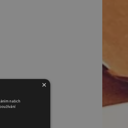
×
váním našich
používání