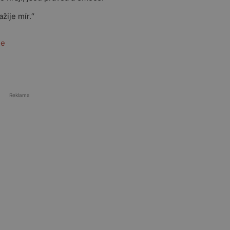
ažije mír.“
de
Reklama