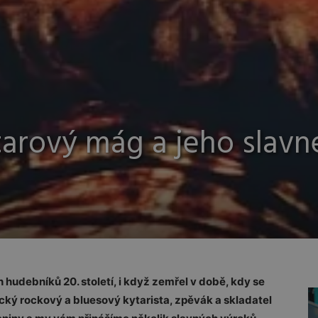
tarový mág a jeho slavn
 hudebníků 20. století, i když zemřel v době, kdy se
ický rockový a bluesový kytarista, zpěvák a skladatel