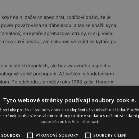
když na ni začal chlapec hrát, rodičovi došlo, že je
h pověr považována za ďábelskou, a tak se snažil syna
 zmatený, na kytaře zpřehazoval struny, či si ji věšel
na levoruký nástroj, ale nakonec se vrátil ke kytaře po
ve v místních kapelách, ale bez výrazného úspěchu.
i kolegové velké pochopení. Až setkání s hudebníkem
ůlom. Po odchodu z armády roku 1963 začal Hendrix
erné hudební komunity a o půl roku později přesídlil
. Během pěti let vystřídal řadu kapel a začal budovat
Tyto webové stránky používají soubory cookie.
 stránky používají soubory cookie ke zlepšení uživatelského zážitku. Použí
 stránek souhlasíte se všemi soubory cookie v souladu s našimi zásadami 
souborů cookie.
Více informací
avil spolu s baskytaristou a producentem Chasem
ázev
The Jimi Hendrix Experience
a brzy si získala
 SOUBORY
VÝKONOVÉ SOUBORY
SOUBORY CÍLENÍ
první single a o pár měsíců na to i první album Are You