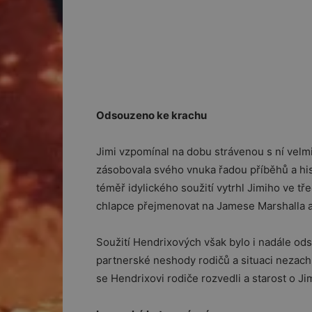
Odsouzeno ke krachu
Jimi vzpomínal na dobu strávenou s ní velmi
zásobovala svého vnuka řadou příběhů a hist
téměř idylického soužití vytrhl Jimiho ve tře
chlapce přejmenovat na Jamese Marshalla a
Soužití Hendrixových však bylo i nadále ods
partnerské neshody rodičů a situaci nezachrán
se Hendrixovi rodiče rozvedli a starost o Ji