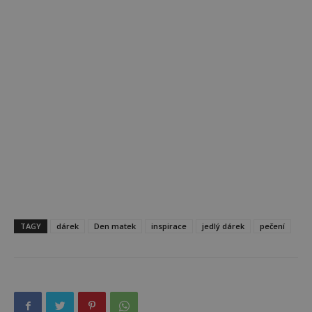
TAGY
dárek
Den matek
inspirace
jedlý dárek
pečení