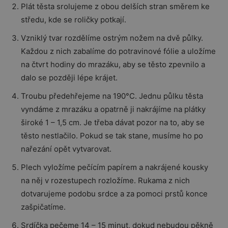
Plát těsta srolujeme z obou delších stran směrem ke
středu, kde se roličky potkají.
Vzniklý tvar rozdělíme ostrým nožem na dvě půlky.
Každou z nich zabalíme do potravinové fólie a uložíme
na čtvrt hodiny do mrazáku, aby se těsto zpevnilo a
dalo se později lépe krájet.
Troubu předehřejeme na 190°C. Jednu půlku těsta
vyndáme z mrazáku a opatrně ji nakrájíme na plátky
široké 1 – 1,5 cm. Je třeba dávat pozor na to, aby se
těsto nestlačilo. Pokud se tak stane, musíme ho po
nařezání opět vytvarovat.
Plech vyložíme pečícím papírem a nakrájené kousky
na něj v rozestupech rozložíme. Rukama z nich
dotvarujeme podobu srdce a za pomoci prstů konce
zašpičatíme.
Srdíčka pečeme 14 – 15 minut, dokud nebudou pěkně