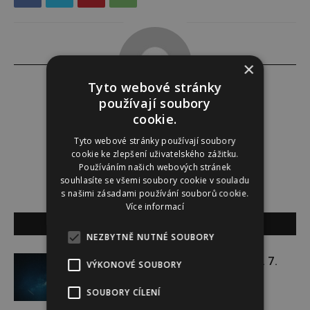
×
Tyto webové stránky
používají soubory
cookie.
Alena Babuková
Tyto webové stránky používají soubory
cookie ke zlepšení uživatelského zážitku.
Používáním našich webových stránek
souhlasíte se všemi soubory cookie v souladu
s našimi zásadami používání souborů cookie.
Více informací
SOUVISEJÍCÍ ČLÁNKY
NEZBYTNĚ NUTNÉ SOUBORY
Týdenní horoskop 20. 7. – 26. 7.
VÝKONOVÉ SOUBORY
SOUBORY CÍLENÍ