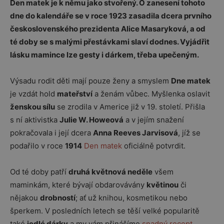
Den matek je k němu jako stvořený. O zanesení tohoto
dne do kalendáře se v roce 1923 zasadila dcera prvního
československého prezidenta Alice Masaryková, a od
té doby se s malými přestávkami slaví dodnes. Vyjádřit
lásku mamince lze gesty i dárkem, třeba upečeným.
Výsadu rodit děti mají pouze ženy a smyslem
Dne matek
je vzdát hold
mateřství
a ženám vůbec. Myšlenka oslavit
ženskou sílu
se zrodila v Americe již v 19. století. Přišla
s ní aktivistka
Julie W. Howeová
a v jejím snažení
pokračovala i její dcera
Anna Reeves Jarvisová
, jíž se
podařilo v roce
1914
Den matek
oficiálně potvrdit.
Od té doby patří
druhá květnová neděle
všem
maminkám, které bývají obdarovávány
květinou
či
nějakou
drobností
; ať už knihou, kosmetikou nebo
šperkem. V posledních letech se těší velké popularitě
také
jedlé dárky
a my vám přinášíme
snadný recept
,