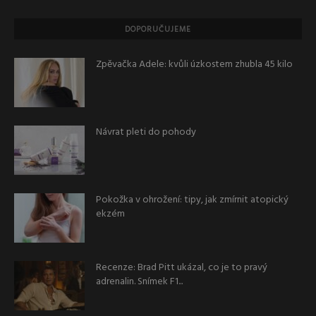
DOPORUČUJEME
Zpěvačka Adele: kvůli úzkostem zhubla 45 kilo
Návrat pleti do pohody
Pokožka v ohrožení: tipy, jak zmírnit atopický
ekzém
Recenze: Brad Pitt ukázal, co je to pravý
adrenalin. Snímek F1...