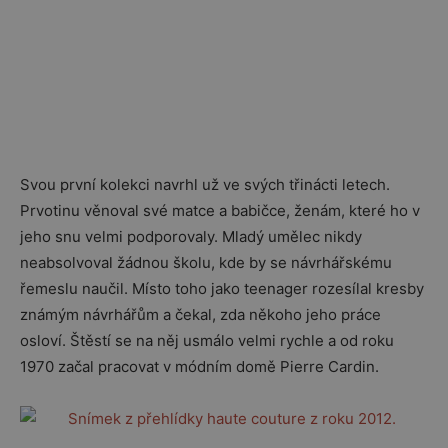
Svou první kolekci navrhl už ve svých třinácti letech.
Prvotinu věnoval své matce a babičce, ženám, které ho v
jeho snu velmi podporovaly. Mladý umělec nikdy
neabsolvoval žádnou školu, kde by se návrhářskému
řemeslu naučil. Místo toho jako teenager rozesílal kresby
známým návrhářům a čekal, zda někoho jeho práce
osloví. Štěstí se na něj usmálo velmi rychle a od roku
1970 začal pracovat v módním domě Pierre Cardin.