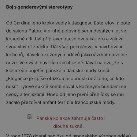
Boj s genderovými stereotypy
Od Cardina jeho kroky vedly k Jacquesu Esterelovi a poté
do salonu Patou. V druhé polovině sedmdesátých let se
konečně cítil být připraven na sólovou kariéru a založil
svou vlastní značku. Dál však pokračoval v navrhování
kožichů, plavek a kožených oděvů jako návrhář na volné
noze. Ve svých návrzích začal jasně dávat najevo, že s
klasickým pojetím pánské a dámské módy končí.
„Elegance je spíše otázkou osobnosti než toho, co kdo
nosí.“ Tylové sukně kombinoval s koženými bundami se
cvoky a teniskami. Hned od jeho první přehlídky se mu
začalo přezdívat enfant terrible francouzské módy.
V roce 1978 dostal nabídku od japonského výrobce oděvů