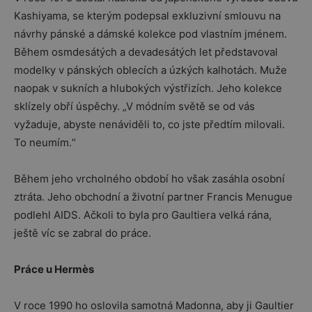
Kashiyama, se kterým podepsal exkluzivní smlouvu na
návrhy pánské a dámské kolekce pod vlastním jménem.
Během osmdesátých a devadesátých let představoval
modelky v pánských oblecích a úzkých kalhotách. Muže
naopak v sukních a hlubokých výstřizích. Jeho kolekce
sklízely obří úspěchy. „V módním světě se od vás
vyžaduje, abyste nenáviděli to, co jste předtím milovali.
To neumím.“
Během jeho vrcholného období ho však zasáhla osobní
ztráta. Jeho obchodní a životní partner Francis Menugue
podlehl AIDS. Ačkoli to byla pro Gaultiera velká rána,
ještě víc se zabral do práce.
Práce u Hermès
V roce 1990 ho oslovila samotná Madonna, aby ji Gaultier