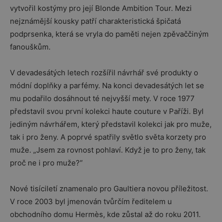
vytvořil kostýmy pro její Blonde Ambition Tour. Mezi
nejznámější kousky patří charakteristická špičatá
podprsenka, která se vryla do paměti nejen zpěvaččiným
fanouškům.
V devadesátých letech rozšířil návrhář své produkty o
módní doplňky a parfémy. Na konci devadesátých let se
mu podařilo dosáhnout té nejvyšší mety. V roce 1977
představil svou první kolekci haute couture v Paříži. Byl
jediným návrhářem, který představil kolekci jak pro muže,
tak i pro ženy. A poprvé spatřily světlo světa korzety pro
muže. „Jsem za rovnost pohlaví. Když je to pro ženy, tak
proč ne i pro muže?“
Nové tisíciletí znamenalo pro Gaultiera novou příležitost.
V roce 2003 byl jmenován tvůrčím ředitelem u
obchodního domu Hermès, kde zůstal až do roku 2011.