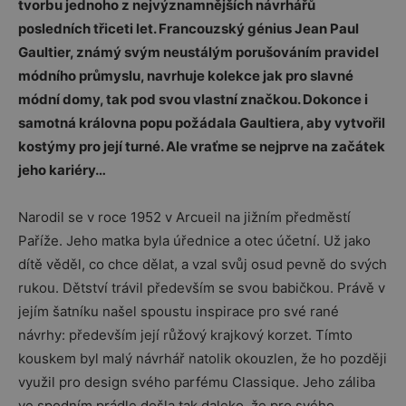
tvorbu jednoho z nejvýznamnějších návrhářů
posledních třiceti let. Francouzský génius Jean Paul
Gaultier, známý svým neustálým porušováním pravidel
módního průmyslu, navrhuje kolekce jak pro slavné
módní domy, tak pod svou vlastní značkou. Dokonce i
samotná královna popu požádala Gaultiera, aby vytvořil
kostýmy pro její turné. Ale vraťme se nejprve na začátek
jeho kariéry…
Narodil se v roce 1952 v Arcueil na jižním předměstí
Paříže. Jeho matka byla úřednice a otec účetní. Už jako
dítě věděl, co chce dělat, a vzal svůj osud pevně do svých
rukou. Dětství trávil především se svou babičkou. Právě v
jejím šatníku našel spoustu inspirace pro své rané
návrhy: především její růžový krajkový korzet. Tímto
kouskem byl malý návrhář natolik okouzlen, že ho později
využil pro design svého parfému Classique. Jeho záliba
ve spodním prádle došla tak daleko, že pro svého