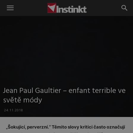
Instinkt
Jean Paul Gaultier – enfant terrible ve
světě módy
24.11.2018
„Šokující, perverzní.“ Těmito slovy kritici často označují