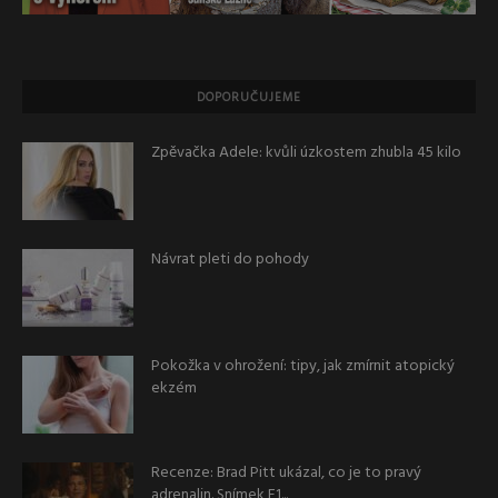
DOPORUČUJEME
Zpěvačka Adele: kvůli úzkostem zhubla 45 kilo
Návrat pleti do pohody
Pokožka v ohrožení: tipy, jak zmírnit atopický
ekzém
Recenze: Brad Pitt ukázal, co je to pravý
adrenalin. Snímek F1...