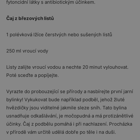
fytoncidní látky s antibiotickým účinkem.
Čaj z březových listů
1 polévková lžíce čerstvých nebo sušených listů
250 ml vroucí vody
Listy zalijte vroucí vodou a nechte 20 minut vylouhovat.
Poté sceďte a popíjejte.
Vyrazte do probouzející se přírody a nasbírejte první jarní
bylinky! Vykukovat bude například podběl, jehož žluté
hvězdičky jsou viditelné jakmile sleze sníh. Tato bylina
usnadňuje odkašlávání, je močopudná a má protizánětlivé
účinky. Čaj z podbělu pomáhá i při nachlazení. Procházka
v přírodě vám určitě udělá dobře po těle i na duši.