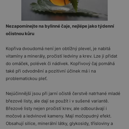
Nezapomínejte na bylinné čaje, nejlépe jako týdenní
očistnou kůru
Kopřiva dvoudomá není jen obtížný plevel, je nabitá
vitamíny a minerály, pročistí ledviny a krev. Lze ji přidat
do omáček, polévek či nádivek. Kopřivový čaj pomáhá
také při odvodnění a pozitivní účinek má i na
problematickou pleť.
Nejúčinnější jsou při jarní očistě čerstvě natrhané mladé
březové listy, ale dají se použít i v sušené variantě.
Březové listy nejen pročistí krev, ale odbourávají i
močové a ledvinové kameny. Mají močopudný efekt.
Obsahují silice, minerální látky, glykosidy, třísloviny a