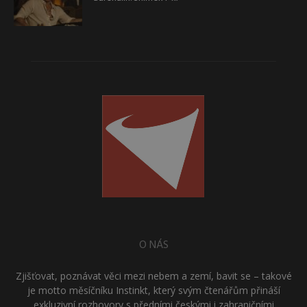
O NÁS
Zjišťovat, poznávat věci mezi nebem a zemí, bavit se – takové
je motto měsíčníku Instinkt, který svým čtenářům přináší
exkluzivní rozhovory s předními českými i zahraničními