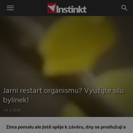
Instinkt
Jarní restart organismu? Využijte sílu
bylinek!
24.2.2020
Zima pomalu ale jistě spěje k závěru, dny se prodlužují a