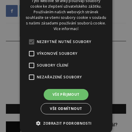
Tyto webové stránky používají soubory
cookie ke zlepšení uživatelského zážitku.
Používáním našich webových stránek
souhlasíte se všemi soubory cookie v souladu
s našimi zásadami používání souborů cookie.
Více informací
NEZBYTNĚ NUTNÉ SOUBORY
VÝKONOVÉ SOUBORY
Darina Zumrová
SOUBORY CÍLENÍ
NEZAŘAZENÉ SOUBORY
VŠE PŘIJMOUT
SOUVISEJÍCÍ ČLÁNKY
VŠE ODMÍTNOUT
ZOBRAZIT PODROBNOSTI
Budou se vraždit malé děti dál?