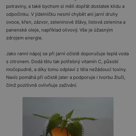
potraviny, a také bychom si měli dopřát dostatek klidu a
odpočinku. V jídelníčku nesmí chybět ani jarní druhy
ovoce, křen, zázvor, zeleninové šťávy, listová zelenina a
panenské oleje, například olivový. Vše je úžasným
zdrojem energie.
Jako ranní nápoj se při jarní očistě doporučuje teplá voda
s citronem. Dodá tělu tak potřebný vitamín C, působí
močopudně, a díky tomu odplaví z těla nežádoucí toxiny.
Navíc pomáhá při očistě jater a podporuje i tvorbu žluči,
čímž pozitivně ovlivňuje zažívání.