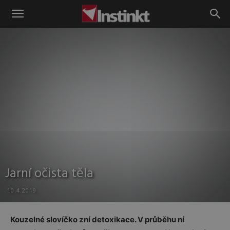
Instinkt
Jarní očista těla
10.4.2019
Kouzelné slovíčko zní detoxikace. V průběhu ní