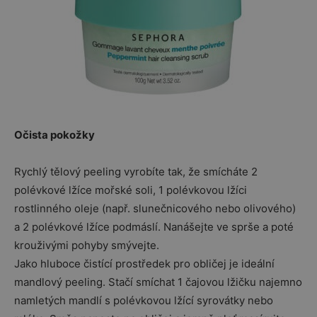
Očista pokožky
Rychlý tělový peeling vyrobíte tak, že smícháte 2
polévkové lžíce mořské soli, 1 polévkovou lžíci
rostlinného oleje (např. slunečnicového nebo olivového)
a 2 polévkové lžíce podmáslí. Nanášejte ve sprše a poté
krouživými pohyby smývejte.
Jako hluboce čistící prostředek pro obličej je ideální
mandlový peeling. Stačí smíchat 1 čajovou lžičku najemno
namletých mandlí s polévkovou lžící syrovátky nebo