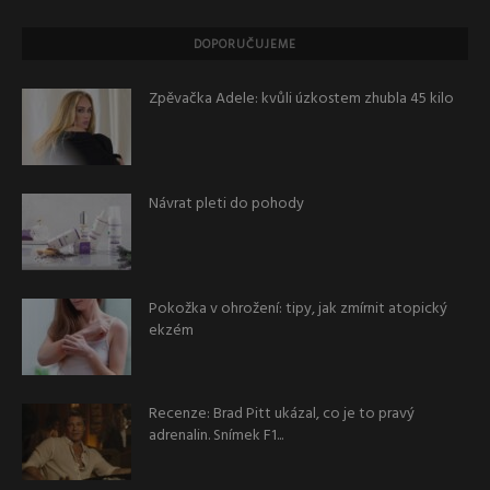
DOPORUČUJEME
Zpěvačka Adele: kvůli úzkostem zhubla 45 kilo
Návrat pleti do pohody
Pokožka v ohrožení: tipy, jak zmírnit atopický
ekzém
Recenze: Brad Pitt ukázal, co je to pravý
adrenalin. Snímek F1...