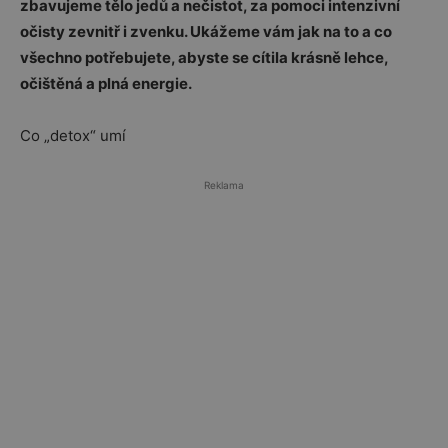
zbavujeme tělo jedů a nečistot, za pomoci intenzivní
očisty zevnitř i zvenku. Ukážeme vám jak na to a co
všechno potřebujete, abyste se cítila krásně lehce,
očištěná a plná energie.
Co „detox“ umí
Reklama