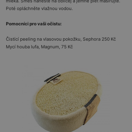
mléka. Směs naneste na obličej a jemně pleť masírujte.
Poté opláchněte vlažnou vodou.
Pomocníci pro vaši očistu:
Čistící peeling na vlasovou pokožku, Sephora 250 Kč
Mycí houba lufa, Magnum, 75 Kč