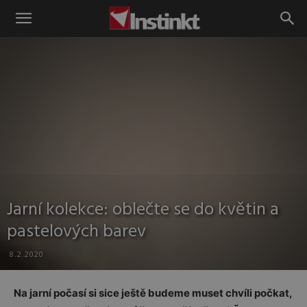
Instinkt
Jarní kolekce: oblečte se do květin a
pastelových barev
8.2.2020
Na jarní počasí si sice ještě budeme muset chvíli počkat,