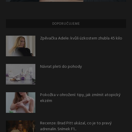
DOPORUČUJEME
Zpěvačka Adele: kvůli úzkostem zhubla 45 kilo
Návrat pleti do pohody
Pokožka v ohrožení: tipy, jak zmírnit atopický
ekzém
Recenze: Brad Pitt ukázal, co je to pravý
adrenalin. Snímek F1...