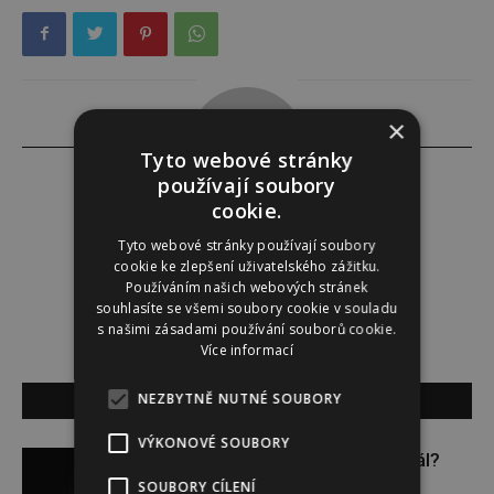
×
Tyto webové stránky
používají soubory
cookie.
Tereza Yasmina Abazid
Tyto webové stránky používají soubory
cookie ke zlepšení uživatelského zážitku.
Používáním našich webových stránek
souhlasíte se všemi soubory cookie v souladu
s našimi zásadami používání souborů cookie.
Více informací
SOUVISEJÍCÍ ČLÁNKY
NEZBYTNĚ NUTNÉ SOUBORY
VÝKONOVÉ SOUBORY
Budou se vraždit malé děti dál?
SOUBORY CÍLENÍ