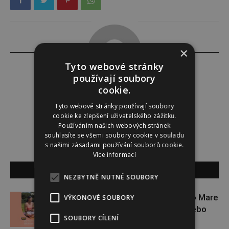
×
Tyto webové stránky
používají soubory
cookie.
Lucie Šáleová
Tyto webové stránky používají soubory
cookie ke zlepšení uživatelského zážitku.
Používáním našich webových stránek
souhlasíte se všemi soubory cookie v souladu
s našimi zásadami používání souborů cookie.
Více informací
SOUVISEJÍCÍ ČLÁNKY
NEZBYTNĚ NUTNÉ SOUBORY
Zapojte se do letní soutěže s Rio Mare
VÝKONOVÉ SOUBORY
a vyhrajte iWatch Series 11 nebo
SOUBORY CÍLENÍ
jógamatku