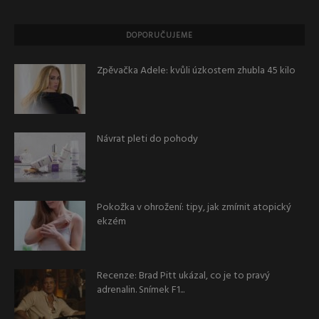
DOPORUČUJEME
Zpěvačka Adele: kvůli úzkostem zhubla 45 kilo
Návrat pleti do pohody
Pokožka v ohrožení: tipy, jak zmírnit atopický
ekzém
Recenze: Brad Pitt ukázal, co je to pravý
adrenalin. Snímek F1...