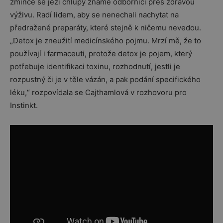
zmínce se ježí chlupy známé odbornici přes zdravou
výživu. Radí lidem, aby se nenechali nachytat na
předražené preparáty, které stejně k ničemu nevedou.
„Detox je zneužití medicínského pojmu. Mrzí mě, že to
používají i farmaceuti, protože detox je pojem, který
potřebuje identifikaci toxinu, rozhodnutí, jestli je
rozpustný či je v těle vázán, a pak podání specifického
léku,“ rozpovídala se Cajthamlová v rozhovoru pro
Instinkt.