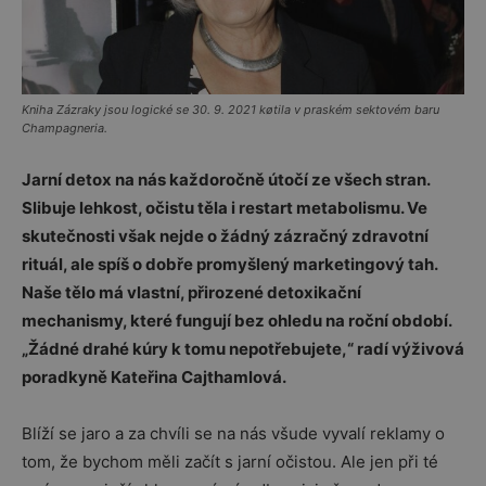
Kniha Zázraky jsou logické se 30. 9. 2021 køtila v praském sektovém baru
Champagneria.
Jarní detox na nás každoročně útočí ze všech stran.
Slibuje lehkost, očistu těla i restart metabolismu. Ve
skutečnosti však nejde o žádný zázračný zdravotní
rituál, ale spíš o dobře promyšlený marketingový tah.
Naše tělo má vlastní, přirozené detoxikační
mechanismy, které fungují bez ohledu na roční období.
„Žádné drahé kúry k tomu nepotřebujete,“ radí výživová
poradkyně Kateřina Cajthamlová.
Blíží se jaro a za chvíli se na nás všude vyvalí reklamy o
tom, že bychom měli začít s jarní očistou. Ale jen při té