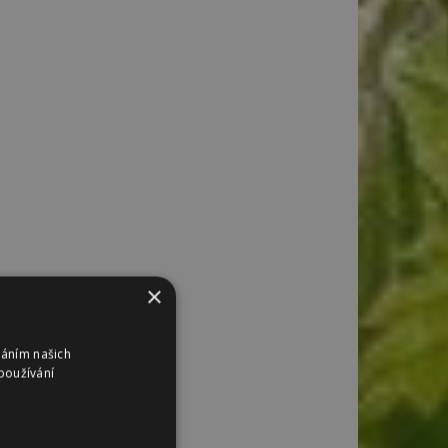
×
váním našich
používání