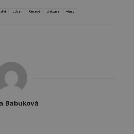
lství
odvar
Recept
tinktura
vlasy
a Babuková