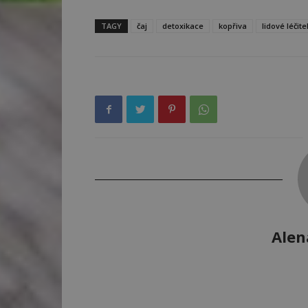
TAGY
čaj
detoxikace
kopřiva
lidové léčite
Alen