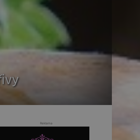
řivy
Reklama