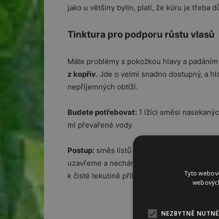
jako u většiny bylin, platí, že kúru je třeba
Tinktura pro podporu růstu vlasů
Máte problémy s pokožkou hlavy a padáním 
z kopřiv
. Jde o velmi snadno dostupný, a hl
nepříjemných obtíží.
Budete potřebovat:
1 lžíci směsi nasekaných
ml převařené vody
Postup:
směs listů a kořene nasypeme do me
uzavřeme a necháme na slunci 14 dní odpoč
Tyto webové
k čisté tekutině přilijeme 250 ml vody. Ro
webových
NEZBYTNĚ NUTNÉ