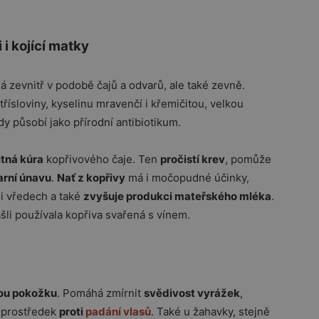
 i kojící matky
dá zevnitř v podobě čajů a odvarů, ale také zevně.
 třísloviny, kyselinu mravenčí i křemičitou, velkou
edy působí jako přírodní antibiotikum.
itná kúra
kopřivového čaje. Ten
pročistí krev
, pomůže
arní únavu
.
Nať z kopřivy
má i močopudné účinky,
ři vředech a také
zvyšuje produkci mateřského mléka
.
kašli používala kopřiva svařená s vínem.
kou pokožku
. Pomáhá zmírnit
svědivost vyrážek
,
o prostředek
proti
padání vlasů
. Také u žahavky, stejně