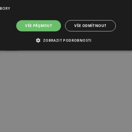
UBORY
VŠE PŘIJMOUT
VŠE ODMÍTNOUT
cí lékárně
ZOBRAZIT PODROBNOSTI
Reklama