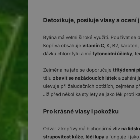
Detoxikuje, posiluje vlasy a ocení ji
Bylina má velmi široké využití. Používat se 
Kopřiva obsahuje
vitamín C
, K, B2, karoten,
dávku chlorofylu a má
fytoncidní účinky
, t
Zejména na jaře se doporučuje
třítýdenní p
tělu
zbavit se nežádoucích látek
a zahání
j
ulevuje při žaludečních obtížích, zejména p
Již před několika sty lety se jako lék proti 
Pro krásné vlasy i pokožku
Odvar z kopřivy má blahodárný vliv
na lids
strupovitost kůže
,
léčí lupy
a funguje i jak