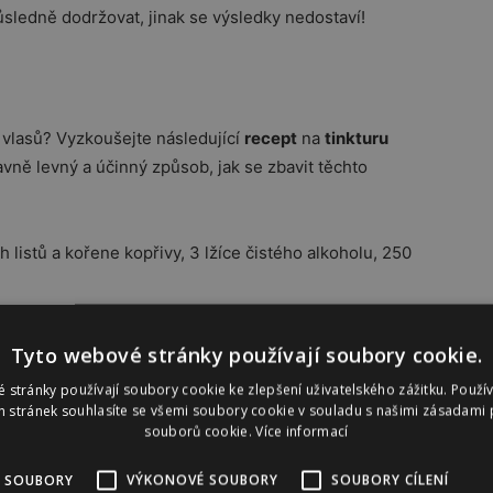
 důsledně dodržovat, jinak se výsledky nedostaví!
vlasů? Vyzkoušejte následující
recept
na
tinkturu
avně levný a účinný způsob, jak se zbavit těchto
 listů a kořene kopřivy, 3 lžíce čistého alkoholu, 250
nší uzavíratelné nádoby, zalijeme ji alkoholem,
Tyto webové stránky používají soubory cookie.
inout. Směs následně přecedíme přes jemné síto a
 stránky používají soubory cookie ke zlepšení uživatelského zážitku. Použí
ztokem pravidelně masírujeme pokožku hlavy.
 stránek souhlasíte se všemi soubory cookie v souladu s našimi zásadami 
souborů cookie.
Více informací
 SOUBORY
VÝKONOVÉ SOUBORY
SOUBORY CÍLENÍ