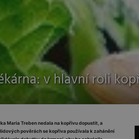
ékárna: v hlavní roli kop
ka Maria Treben nedala na kopřivu dopustit, a
 lidových pověrách se kopřiva používala k zahánění