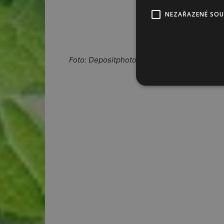
NEZAŘAZENÉ SO
Foto: Depositphotos, zdroj: Rostliny v domá