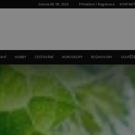
Sobota 08. 08. 2026
Přihlášení / Registrace
KONTAK
Reklama
RAVÍ
HOBBY
CESTOVÁNÍ
HOROSKOPY
ROZHOVORY
SOUTĚŽ