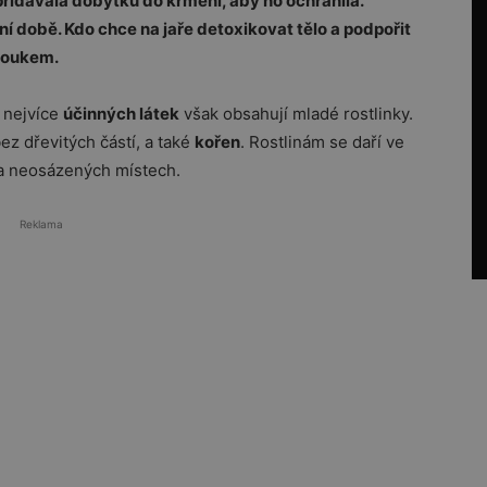
přidávala dobytku do krmení, aby ho ochránila.
ní době. Kdo chce na jaře detoxikovat tělo a podpořit
loukem.
 nejvíce
účinných látek
však obsahují mladé rostlinky.
ez dřevitých částí, a také
kořen
. Rostlinám se daří ve
 na neosázených místech.
Reklama