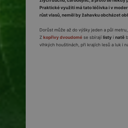
zlých duchů, čarodějnic, a proto se někdy 
Praktické využití má tato léčivka i v moder
růst vlasů, neměl by žahavku obcházet ob
Dorůst může až do výšky jeden a půl metru,
Z
kopřivy dvoudomé
se sbírají
listy
i
natě
b
vlhkých houštinách, při krajích lesů a luk i