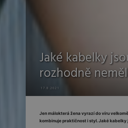
Jaké kabelky jso
rozhodně neměla
17.8.2021
Jen málokterá žena vyrazí do víru velkomě
kombinuje praktičnost i styl. Jaké kabelky j