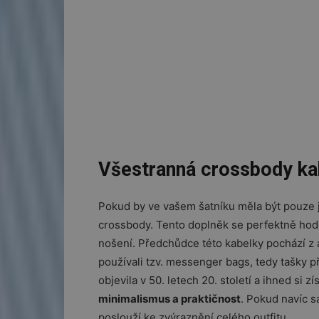
Všestranná crossbody ka
Pokud by ve vašem šatníku měla být pouze
crossbody. Tento doplněk se perfektně hodí 
nošení. Předchůdce této kabelky pochází z 
používali tzv. messenger bags, tedy tašky 
objevila v 50. letech 20. století a ihned si 
minimalismus a praktičnost
. Pokud navíc s
poslouží ke zvýraznění celého outfitu.