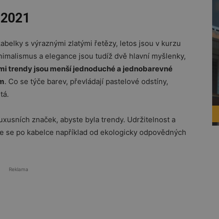
 2021
belky s výraznými zlatými řetězy, letos jsou v kurzu
nimalismus a elegance jsou tudíž dvě hlavní myšlenky,
mi trendy jsou menší jednoduché a jednobarevné
em
. Co se týče barev, převládají pastelové odstíny,
tá.
xusních značek, abyste byla trendy. Udržitelnost a
te se po kabelce například od ekologicky odpovědných
Reklama