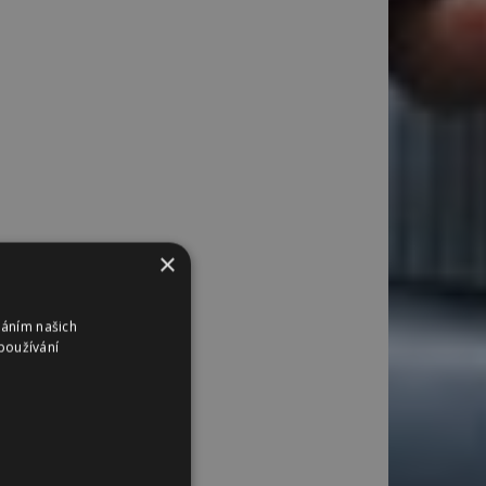
×
váním našich
používání