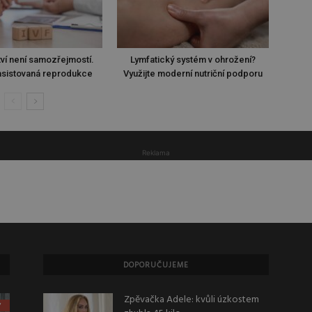
ví není samozřejmostí.
Lymfatický systém v ohrožení?
sistovaná reprodukce
Využijte moderní nutriční podporu
Reklama
DOPORUČUJEME
Zpěvačka Adele: kvůli úzkostem