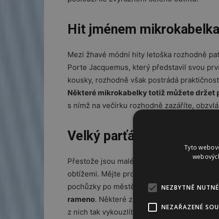
Hit jménem mikrokabelk
Mezi žhavé módní hity letoška rozhodně pat
Porte Jacquemus, který představil svou prvn
kousky, rozhodně však postrádá praktičnost
Některé mikrokabelky totiž můžete držet 
s nímž na večírku rozhodně zazáříte, obzvláš
Velký parťák do práce i 
Tyto webové
webových
Přestože jsou malé kabelky krásným doplňke
obtížemi. Mějte proto v záloze jednu větší t
pochůzky po městě. Ideální volbou je v tom
NEZBYTNĚ NUTNÉ
rameno
. Některé z nich mají kromě dvou kl
NEZAŘAZENÉ SO
z nich tak vykouzlíte větší crossbody kabelk