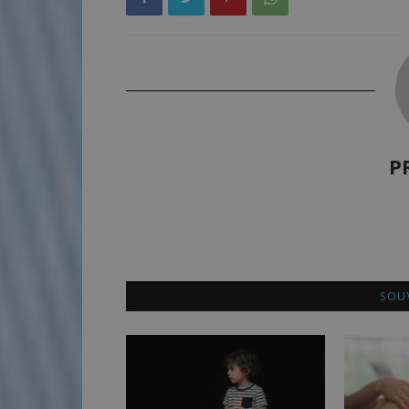
P
SOUV