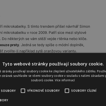
a
ří mikrokabelky. S tímto trendem přišel návrhář Simon
í mikrokabelku v roce 2009. Patří sice mezi stylové
. Do některých se vám stěží vejde rtěnka nebo klíče.
pouze prsty
. Jedná se tedy spíše o módní doplněk,
ť zvolíte-li například sytě oranžovou variantu.
Tyto webové stránky používají soubory cookie.
do města
 stránky používají soubory cookie ke zlepšení uživatelského zážitku. Použí
 stránek souhlasíte se všemi soubory cookie v souladu s našimi zásadami 
m vašeho zevnějšku, větší věci do nich dáte jen s
souborů cookie.
Více informací
ašku, kterou můžete nosit jak do práce, tak i na
to
případě velká kabelka, kterou hravě hodíte přes
 SOUBORY
VÝKONOVÉ SOUBORY
SOUBORY CÍLENÍ
asických uch i jeden popruh přes rameno. Ve vteřině
UBORY
u. Velkou výhodou takové tašky je pak její vnitřní