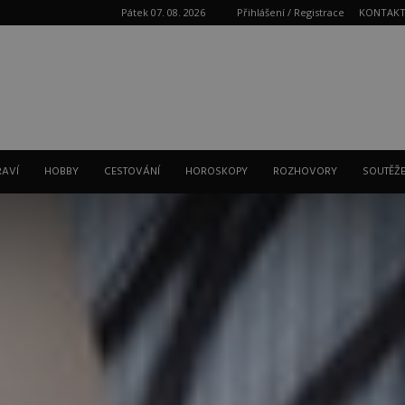
Pátek 07. 08. 2026
Přihlášení / Registrace
KONTAK
Reklama
RAVÍ
HOBBY
CESTOVÁNÍ
HOROSKOPY
ROZHOVORY
SOUTĚŽ