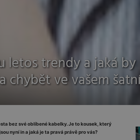
u letos trendy a jaká by
 chybět ve vašem šatn
sta bez své oblíbené kabelky. Je to kousek, který
sou nyní in a jaká je ta pravá právě pro vás?