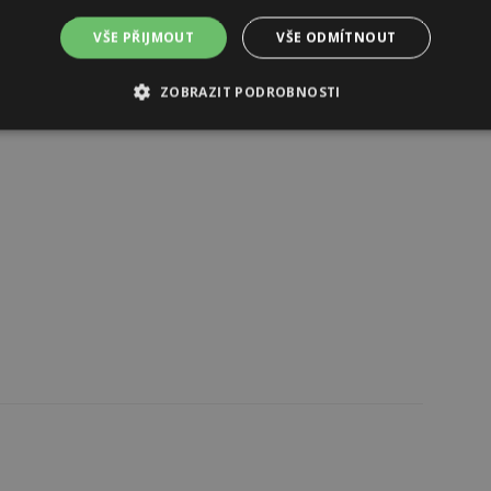
 tablet nebo třeba diář.
VŠE PŘIJMOUT
VŠE ODMÍTNOUT
Reklama
ZOBRAZIT PODROBNOSTI