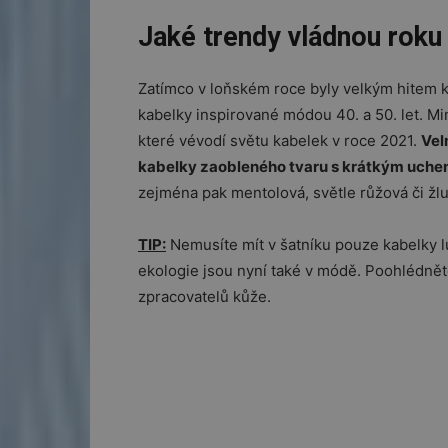
Jaké trendy vládnou roku
Zatímco v loňském roce byly velkým hitem ka
kabelky inspirované módou 40. a 50. let. Mi
které vévodí světu kabelek v roce 2021.
Vel
kabelky zaobleného tvaru s krátkým uch
zejména pak mentolová, světle růžová či žlu
TIP:
Nemusíte mít v šatníku pouze kabelky lu
ekologie jsou nyní také v módě. Poohlédně
zpracovatelů kůže.