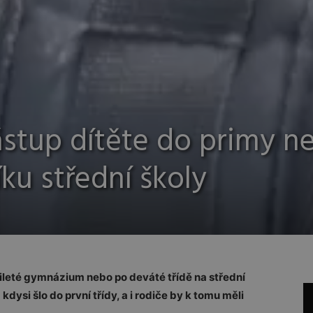
ástup dítěte do primy n
ku střední školy
mileté gymnázium nebo po deváté třídě na střední
kdysi šlo do první třídy, a i rodiče by k tomu měli