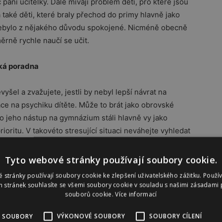
aní učitelky. Dále mívají problém děti, pro které jsou
 také děti, které braly přechod do primy hlavně jako
 nebylo z nějakého důvodu spokojené. Nicméně obecně
ěrně rychle naučí se učit.
ká poradna
šel a zvažujete, jestli by nebyl lepší návrat na
ce na psychiku dítěte. Může to brát jako obrovské
 o jeho nástup na gymnázium stáli hlavně vy jako
ioritu. V takovéto stresující situaci neváhejte vyhledat
o-psychologické poradny.
Tyto webové stránky používají soubory cookie.
 stránky používají soubory cookie ke zlepšení uživatelského zážitku. Použí
 stránek souhlasíte se všemi soubory cookie v souladu s našimi zásadami 
souborů cookie.
Více informací
 často velmi širokou paletu zájmů, zajímá je spousta
udební nástroje… a těchto koníčků se oni nebo jejich
 SOUBORY
VÝKONOVÉ SOUBORY
SOUBORY CÍLENÍ
imy znamená sám o sobě značnou zátěž. Nový systém