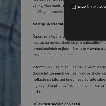
výuky, více hodin, někdy dojíždění. Zvažte 
NEZAŘAZENÉ SO
koníčky neomezit.
Nástup na střední školu z deváté třídy
Řada rad a tipů je podobných jako u nástup
nástup na novou školu se pro patnáctiletého
emocionálních nejistot. Berte to v úvahu a z
maximálně jim naslouchat.
V tomto věku se mladí lidé navíc velmi nerad
dozvědět, že jejich děti čelí v nové škole
netlačte na pilu, ani hned nevyjadřujte siln
signály (dítě přestává komunikovat s kama
atd.).
Důležitost sociálních vazeb