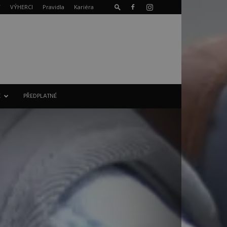
T
VÝHERCI
Pravidla
Kariéra
E
PŘEDPLATNÉ