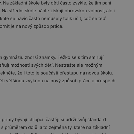
ý. Na základní škole byly děti často zvyklé, že jim paní
 Na střední škole náhle získají obrovskou volnost, ale i
ole se navíc často nemusely tolik učit, což se teď
ornit je na nový způsob práce.
ém gymnáziu zhorší známky. Těžko se s tím smiřují
ceňují možnosti svých dětí. Nestrašte ale možným
kněte, že i toto je součástí přestupu na novou školu.
 děti většinou zvyknou na nový způsob práce a prospěch
primy bývají chlapci, častěji si udrží svůj standard
i s průměrem dolů, a to zejména ty, které na základní