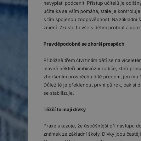
nevyplatí podcenit. Přístup učitelů je odlišn
učitelka se vším pomáhá, stále je kontroluje.
s tím spojenou zodpovědnost. Na základní šk
změní. Zkuste to vše s dětmi probrat a upoz
Pravděpodobně se zhorší prospěch
Přibližně třem čtvrtinám dětí se na vícelet
hlavně někteří ambiciózní rodiče, kteří pře
zhoršením prospěchu dítě předem, jen mu ře
Důležité je překlenout první půlrok, pak si
se stabilizuje.
Těžší to mají dívky
Praxe ukazuje, že úspěšnější při nástupu do 
známek ze základní školy. Dívky jdou častěj