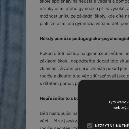
škole spoléhaly na neustálé vedení a pomoc p
nároky osmiletého gymnázia příliš vysoké, a
možnost úniku ze základní školy, kde dítě
platí, že osmiletá gymnázia většinu dětí pom
Někdy pomůže pedagogicko-psychologic
Pokud dítěti nástup na gymnázium vůbec nevy
základní školu, nepodceňte dopad této situa
zklamání, životní prohru, zvláště pokud jste
rodiče a dlouho tuto věc zdůrazňovali jako pr
s dítětem pomoc psychologa či pedagogick
Nepřežeňte to s koníčky
Tyto webové
webových
Děti nastupující na osmileté gymnázium mají
věcí. Učí se jazyky, sportují, hrají na dva h
NEZBYTNĚ NUTNÉ
rodiče nechtějí vzdát. Jenže nástup do pr