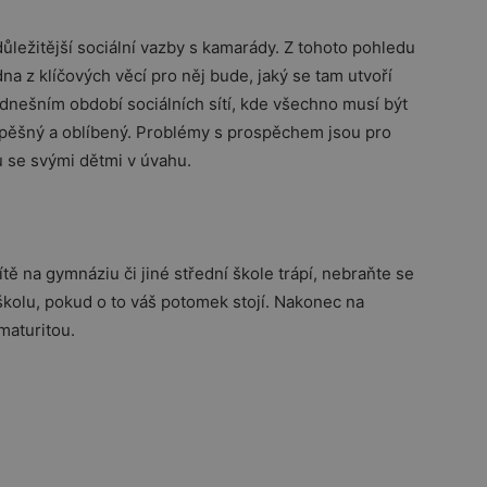
ležitější sociální vazby s kamarády. Z tohoto pohledu
na z klíčových věcí pro něj bude, jaký se tam utvoří
v dnešním období sociálních sítí, kde všechno musí být
spěšný a oblíbený. Problémy s prospěchem jsou pro
gu se svými dětmi v úvahu.
tě na gymnáziu či jiné střední škole trápí, nebraňte se
kolu, pokud o to váš potomek stojí. Nakonec na
 maturitou.