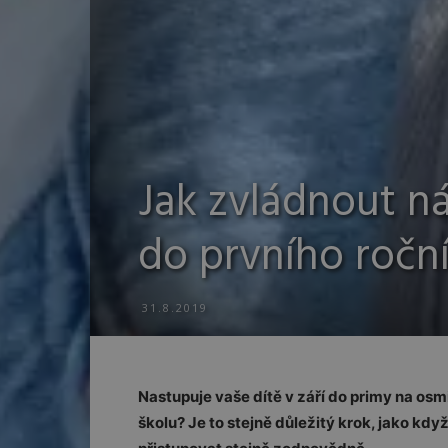
Jak zvládnout n
do prvního roční
31.8.2019
Nastupuje vaše dítě v září do primy na os
školu? Je to stejně důležitý krok, jako když 