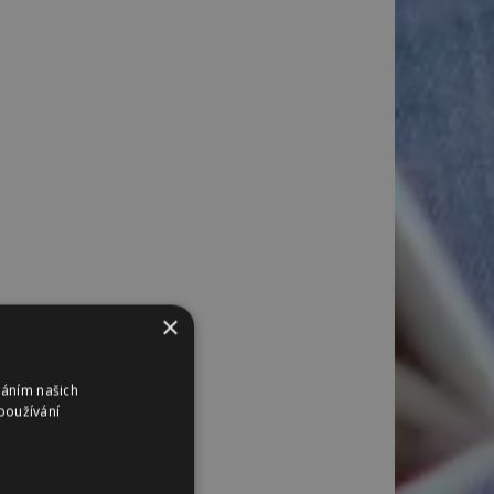
×
váním našich
používání