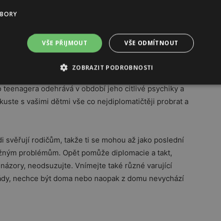
proto, zda alespoň na prvního půl roku nebo rok
UBORY
VŠE PŘIJMOUT
VŠE ODMÍTNOUT
ZOBRAZIT PODROBNOSTI
u do primy. Je ovšem nutné zdůraznit, že náročný
 teenagera odehrává v období jeho citlivé psychiky a
kuste s vašimi dětmi vše co nejdiplomatičtěji probrat a
i svěřují rodičům, takže ti se mohou až jako poslední
 vážným problémům. Opět pomůže diplomacie a takt,
é názory, neodsuzujte. Vnímejte také různé varující
rády, nechce být doma nebo naopak z domu nevychází