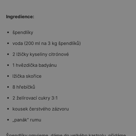
Ingredience:
špendlíky
voda (200 ml na 3 kg špendlíků)
2 lžičky kyseliny citrónové
1 hvězdička badyánu
lžička skořice
8 hřebíčků
2 želírovací cukry 3:1
kousek čerstvého zázvoru
„panák“ rumu
Špendlíky omyjeme, dáme do velkého kastrolu, přidáme