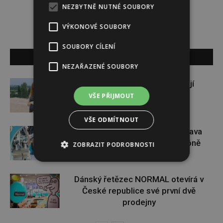
NEZBYTNĚ NUTNÉ SOUBORY
VÝKONOVÉ SOUBORY
SOUBORY CÍLENÍ
SOUVISEJÍCÍ ČLÁNKY
NEZAŘAZENÉ SOUBORY
Gabriela Soukalová se nebojí
sportovat ani v těhotenství
VŠE PŘIJMOUT
VŠE ODMÍTNOUT
Dopřejte si na Colours of Ostrava
pauzu plnou zážitků v IQOS zóně
ZOBRAZIT PODROBNOSTI
Dánský řetězec NORMAL otevírá v
České republice své první dvě
prodejny