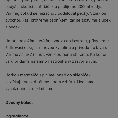
badyán, skořici a hřebíček a podlijeme 200 ml vody.
Vaříme, dokud se nezačnou oddělovat pecky. Vzniklou
ovocnou kaši protřeme cedníkem, tak se zbavíme slupek
a pecek.
Hmotu odvážíme, vrátíme znovu do kastrolu, přisypeme
želírovací cukr, citronovou kyselinu a přivedeme k varu.
Vaříme asi 5-7 minut, vzniklou pěnu sbíráme. Ke konci
varu přidáme najemno nastrouhaný zázvor a rum.
Horkou marmeládu plníme ihned do skleniček,
zavíčkujeme a obrátíme dnem vzhůru. Necháme
vychladnout a uskladníme.
Ovocný koláč:
Ingredience: