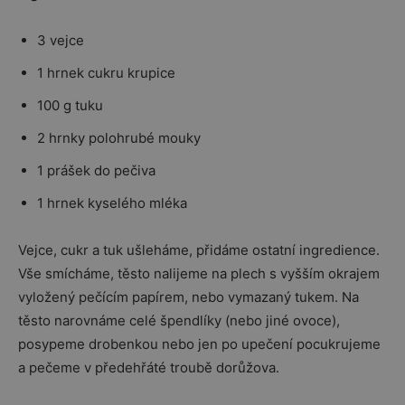
3 vejce
1 hrnek cukru krupice
100 g tuku
2 hrnky polohrubé mouky
1 prášek do pečiva
1 hrnek kyselého mléka
Vejce, cukr a tuk ušleháme, přidáme ostatní ingredience.
Vše smícháme, těsto nalijeme na plech s vyšším okrajem
vyložený pečícím papírem, nebo vymazaný tukem. Na
těsto narovnáme celé špendlíky (nebo jiné ovoce),
posypeme drobenkou nebo jen po upečení pocukrujeme
a pečeme v předehřáté troubě dorůžova.