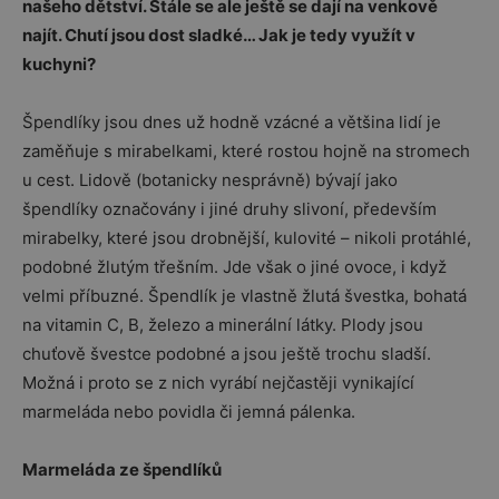
našeho dětství. Stále se ale ještě se dají na venkově
najít. Chutí jsou dost sladké… Jak je tedy využít v
kuchyni?
Špendlíky jsou dnes už hodně vzácné a většina lidí je
zaměňuje s mirabelkami, které rostou hojně na stromech
u cest. Lidově (botanicky nesprávně) bývají jako
špendlíky označovány i jiné druhy slivoní, především
mirabelky, které jsou drobnější, kulovité – nikoli protáhlé,
podobné žlutým třešním. Jde však o jiné ovoce, i když
velmi příbuzné. Špendlík je vlastně žlutá švestka, bohatá
na vitamin C, B, železo a minerální látky. Plody jsou
chuťově švestce podobné a jsou ještě trochu sladší.
Možná i proto se z nich vyrábí nejčastěji vynikající
marmeláda nebo povidla či jemná pálenka.
Marmeláda ze špendlíků