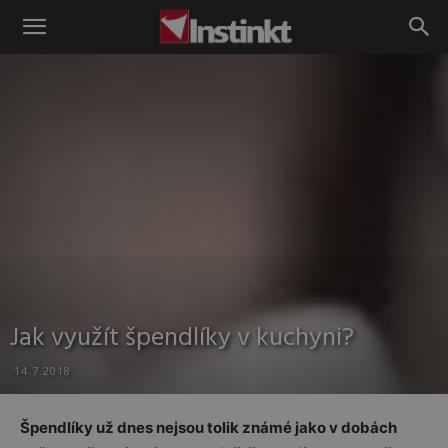
Instinkt
Jak využít špendlíky v kuchyni?
14.7.2018
Špendlíky už dnes nejsou tolik známé jako v dobách