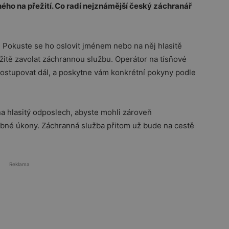
ého na přežití. Co radí nejznámější český záchranář
e. Pokuste se ho oslovit jménem nebo na něj hlasitě
itě zavolat záchrannou službu. Operátor na tísňové
ostupovat dál, a poskytne vám konkrétní pokyny podle
 na hlasitý odposlech, abyste mohli zároveň
bné úkony. Záchranná služba přitom už bude na cestě
Reklama