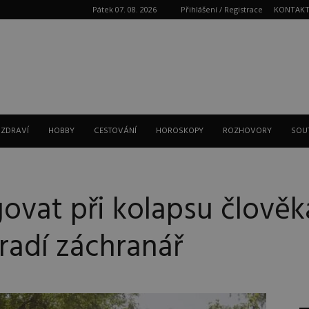
Pátek 07. 08. 2026
Přihlášení / Registrace
KONTAK
Reklama
 ZDRAVÍ
HOBBY
CESTOVÁNÍ
HOROSKOPY
ROZHOVORY
SOU
govat při kolapsu člově
radí záchranář