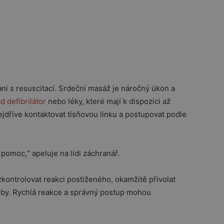
ni s resuscitací. Srdeční masáž je náročný úkon a
d defibrilátor
nebo léky, které mají k dispozici až
ejdříve kontaktovat tísňovou linku a postupovat podle
pomoc,“ apeluje na lidi záchranář.
zkontrolovat reakci postiženého, okamžitě přivolat
žby. Rychlá reakce a správný postup mohou