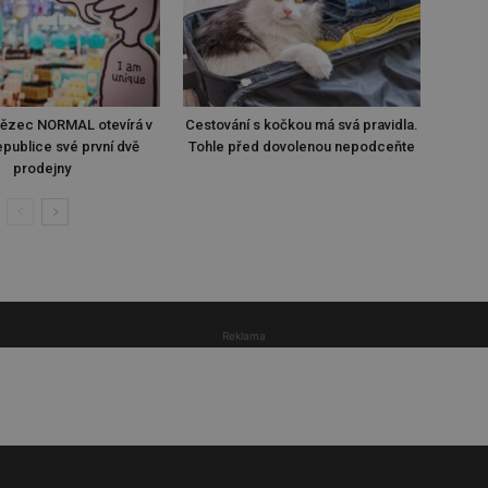
tězec NORMAL otevírá v
Cestování s kočkou má svá pravidla.
publice své první dvě
Tohle před dovolenou nepodceňte
prodejny
Reklama