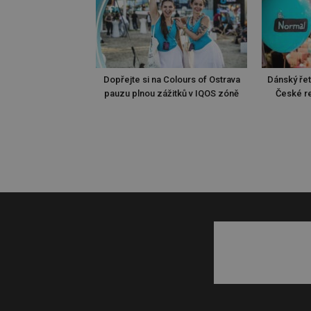
Dopřejte si na Colours of Ostrava
Dánský ře
pauzu plnou zážitků v IQOS zóně
České re