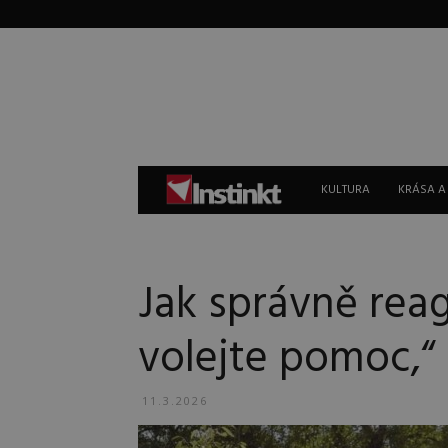
Instinkt
KULTURA
KRÁSA A
Jak správně rea
volejte pomoc,“ 
11.3.2026