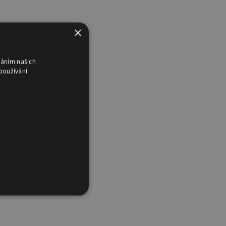
×
váním našich
používání