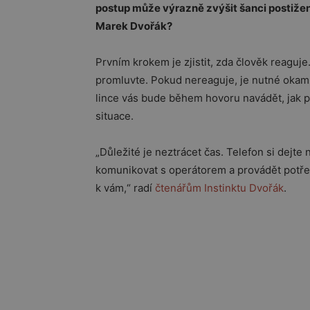
postup může výrazně zvýšit šanci postižen
Marek Dvořák?
Prvním krokem je zjistit, zda člověk reaguj
promluvte. Pokud nereaguje, je nutné okamž
lince vás bude během hovoru navádět, jak p
situace.
„Důležité je neztrácet čas. Telefon si dejte
komunikovat s operátorem a provádět potře
k vám,“ radí
čtenářům Instinktu Dvořák
.