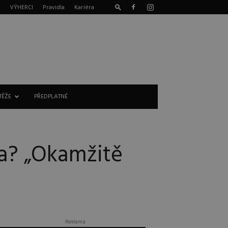
T
VÝHERCI
Pravidla
Kariéra
TĚŽE
PŘEDPLATNÉ
ka? „Okamžitě
Reklama