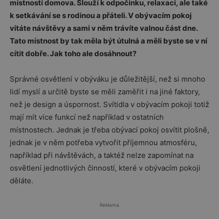
místností domova. Slouží k odpočinku, relaxaci, ale také
k setkávání se s rodinou a přáteli. V obývacím pokoj
vítáte návštěvy a sami v něm trávíte valnou část dne.
Tato místnost by tak měla být útulná a měli byste se v ní
cítit dobře. Jak toho ale dosáhnout?
Správné osvětlení v obýváku je důležitější, než si mnoho
lidí myslí a určitě byste se měli zaměřit i na jiné faktory,
než je design a úspornost. Svítidla v obývacím pokoji totiž
mají mít více funkcí než například v ostatních
místnostech. Jednak je třeba obývací pokoj osvítit plošně,
jednak je v něm potřeba vytvořit příjemnou atmosféru,
například při návštěvách, a taktéž nelze zapomínat na
osvětlení jednotlivých činností, které v obývacím pokoji
děláte.
Reklama