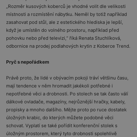
„Rozměr kusových koberců je vhodné volit dle velikosti
místnosti a rozmístění nábytku. Neměl by totiž například
zasahovat pod stůl, ale z estetického hlediska je lepší,
když je umístěn do volného prostoru, například před
pohovku nebo před televizi,“ říká Renata Stuchlíková,
odbornice na prodej podlahových krytin z Koberce Trend.
Pryč s nepořádkem
Právě proto, že lidé v obývacím pokoji tráví většinu času,
mají tendence v něm hromadit jakékoli potřebné i
nepotřebné věci a drobnosti. Po stolech se tak často válí
dálkové ovladače, magazíny, nejrůznější hračky, kabely,
propisky a mnoho dalšího. Mějte proto po ruce dostatek
úložných krabic, do kterých můžete podobné věci
schovat. Vyplatí se také pořídit konferenční stolek s
úložným prostorem, který tyto drobnosti spolehlivě