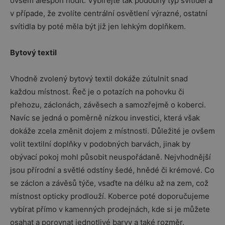
ovšem alespoň hodit. Vybírejte tak podobný typ svítidel a
v případe, že zvolíte centrální osvětlení výrazné, ostatní
svítidla by poté měla být již jen lehkým doplňkem.
Bytový textil
Vhodně zvolený bytový textil dokáže zútulnit snad
každou místnost. Řeč je o potazích na pohovku či
přehozu, záclonách, závěsech a samozřejmě o koberci.
Navíc se jedná o poměrně nízkou investici, která však
dokáže zcela změnit dojem z místnosti. Důležité je ovšem
volit textilní doplňky v podobných barvách, jinak by
obývací pokoj mohl působit neuspořádaně. Nejvhodnější
jsou přírodní a světlé odstíny šedé, hnědé či krémové. Co
se záclon a závěsů týče, vsaďte na délku až na zem, což
místnost opticky prodlouží. Koberce poté doporučujeme
vybírat přímo v kamenných prodejnách, kde si je můžete
osahat a porovnat jednotlivé barvy a také rozměr.