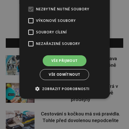
Darina Zumrová
NEZBYTNĚ NUTNÉ SOUBORY
VÝKONOVÉ SOUBORY
SOUBORY CÍLENÍ
SOUVISEJÍCÍ ČLÁNKY
NEZAŘAZENÉ SOUBORY
Dopřejte si na Colours of Ostrava
VŠE PŘIJMOUT
pauzu plnou zážitků v IQOS zóně
VŠE ODMÍTNOUT
Dánský řetězec NORMAL otevírá v
ZOBRAZIT PODROBNOSTI
České republice své první dvě
prodejny
Cestování s kočkou má svá pravidla.
Tohle před dovolenou nepodceňte