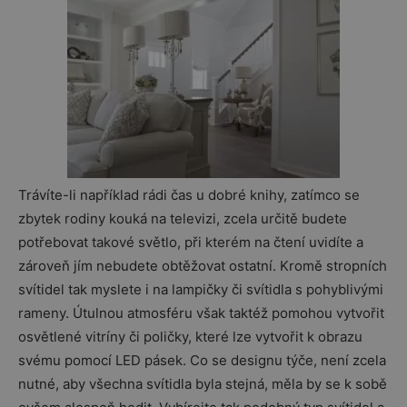
Trávíte-li například rádi čas u dobré knihy, zatímco se
zbytek rodiny kouká na televizi, zcela určitě budete
potřebovat takové světlo, při kterém na čtení uvidíte a
zároveň jím nebudete obtěžovat ostatní. Kromě stropních
svítidel tak myslete i na lampičky či svítidla s pohyblivými
rameny. Útulnou atmosféru však taktéž pomohou vytvořit
osvětlené vitríny či poličky, které lze vytvořit k obrazu
svému pomocí LED pásek. Co se designu týče, není zcela
nutné, aby všechna svítidla byla stejná, měla by se k sobě