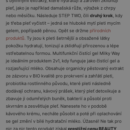
s bylinnými extrakty, které hydratují a zároveň zklidňují
pleť, jako je například damašská růže, výtažek z chrpy
nebo měsíčku. Následuje STEP TWO, čili
druhý krok
, kdy
je třeba pleť vyčistit – jedná se hluboké mytí pleti mycím
gelem, popřípadě pěnou. Opět se držme
přírodních
produktů.
Ty jsou k pleti šetrnější a obsažené látky
pokožku hydratují, tonizují a zklidňují přirozenou a lépe
vstřebatelnou formou. Multifunkční čistící gel Milky Way
je ideálním produktem 2v1, kdy funguje jako čistící gel a
rozjasňující mléko. Obsahuje organicky pěstovaný extrakt
ze zázvoru v BIO kvalitě pro prokrvení a zahřátí pleti,
probiotika rostlinného původu, které pleti následně
dodávají ochranu, kávový prášek, který pleť detoxikuje a
zbavuje ji odumřelých buněk, bakterií a působí proti
skvrnám a zesvětluje pleť. Nanesete ho v podobě
kávového krému, necháte působit a poté při oplachování
se gel změní v bílé hydratační mléko. Úžasné! Ne tak pro
nic za nic tento produkt získal
prestižní cenu BEAUTY