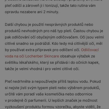
pleť odlíčí a zároveň ji i tonizují, takže tato rutina vám
opravdu nezabere ani 2 minuty.
Další chybou je použití nesprávných produktů nebo
produktů nevhodných pro náš typ pleti. Častou chybou je
pak odličování očí obyčejným odličovačem. Oči jsou velmi
citlivé snadno se podráždí. Kdo tedy má citlivější oči, měl
by používat extra přípravek pro odlíčení očí.
Odličovací
voda na oči Locherber Skincare
obsahuje výtažek ze
světlíku lékařského, který se přidává i do očních kapek,
takže je velmi vhodná i pro velmi citlivé oči.
Pleť nedrhněte a nepoužívejte příliš teplou vodu. Pokud
si nejste jisti svým typem pleti nebo výběrem produktů,
určitě vám poradí vaše kosmetička nebo odbornice
v prodejně či parfumerii. U lepších značek je možnost
vyzkoušení produktu formou vzorečku, abyste viděli, že