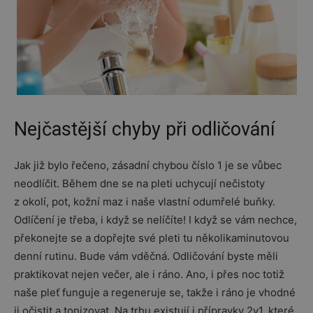
Nejčastější chyby při odličování
Jak již bylo řečeno, zásadní chybou číslo 1 je se vůbec
neodlíčit. Během dne se na pleti uchycují nečistoty
z okolí, pot, kožní maz i naše vlastní odumřelé buňky.
Odlíčení je třeba, i když se nelíčíte! I když se vám nechce,
překonejte se a dopřejte své pleti tu několikaminutovou
denní rutinu. Bude vám vděčná. Odličování byste měli
praktikovat nejen večer, ale i ráno. Ano, i přes noc totiž
naše pleť funguje a regeneruje se, takže i ráno je vhodné
ji očistit a tonizovat. Na trhu existují i přípravky 2v1, které