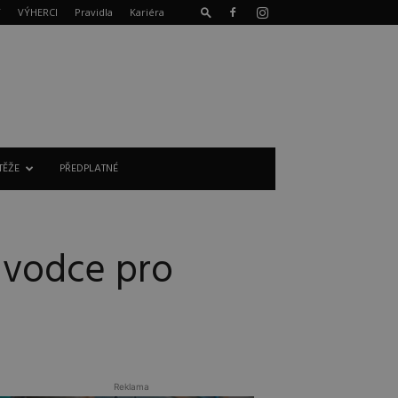
T
VÝHERCI
Pravidla
Kariéra
TĚŽE
PŘEDPLATNÉ
růvodce pro
Reklama