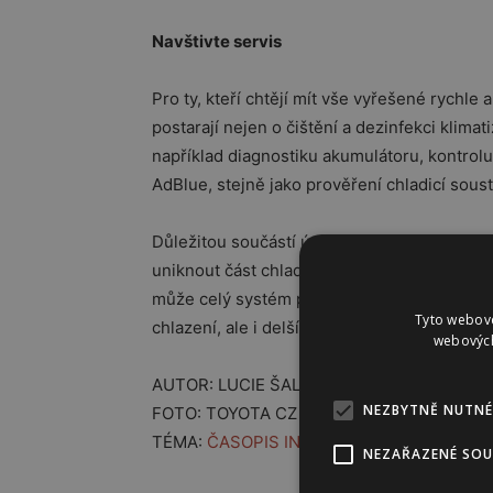
Navštivte servis
Pro ty, kteří chtějí mít vše vyřešené rychle a
postarají nejen o čištění a dezinfekci klimati
například diagnostiku akumulátoru, kontrolu
AdBlue, stejně jako prověření chladicí sous
Důležitou součástí údržby je také správná
uniknout část chladicího média, což snižuje
může celý systém poškodit. Jeho doplnění a
Tyto webové
chlazení, ale i delší životnost klimatizace.
webových
AUTOR: LUCIE ŠALÉOVÁ
NEZBYTNĚ NUTNÉ
FOTO: TOYOTA CZ
TÉMA:
ČASOPIS INSTINKT
NEZAŘAZENÉ SO