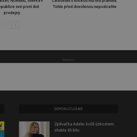
tězec NORMAL otevírá v
Cestování s kočkou má svá pravidla.
publice své první dvě
Tohle před dovolenou nepodceňte
prodejny
Reklama
DOPORUČUJEME
Zpěvačka Adele: kvůli úzkostem
zhubla 45 kilo