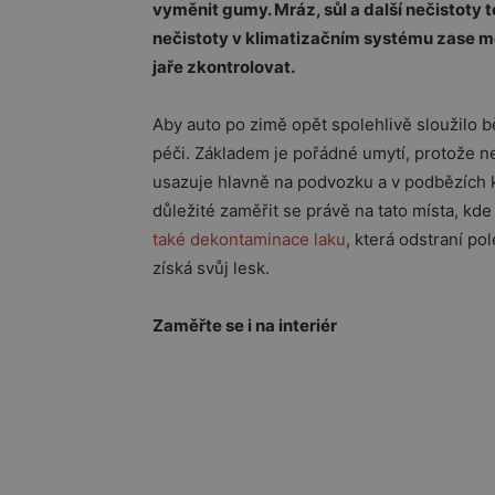
vyměnit gumy. Mráz, sůl a další nečistoty 
nečistoty v klimatizačním systému zase moc
jaře zkontrolovat.
Aby auto po zimě opět spolehlivě sloužilo b
péči. Základem je pořádné umytí, protože n
usazuje hlavně na podvozku a v podbězích ko
důležité zaměřit se právě na tato místa, k
také dekontaminace laku
, která odstraní po
získá svůj lesk.
Zaměřte se i na interiér