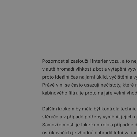
Pozornost si zaslouží i interiér vozu, a to 
v autě hromadí vlhkost z bot a vytápění vytvá
proto ideální čas na jarní úklid, vyčištění a
Právě v ní se často usazují nečistoty, kter
kabinového filtru je proto na jaře velmi vho
Dalším krokem by měla být kontrola technic
stěrače a v případě potřeby vyměnit jejich 
Samozřejmostí je také kontrola a případné 
ostřikovačích je vhodné nahradit letní varia