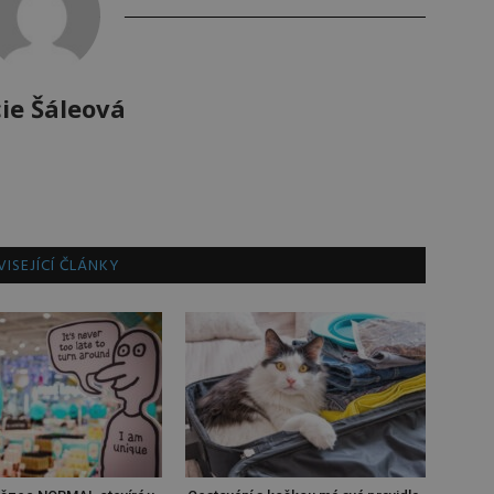
ie Šáleová
ISEJÍCÍ ČLÁNKY