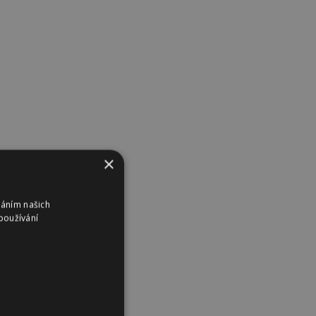
×
váním našich
používání