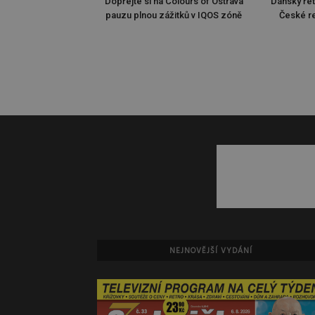
Dopřejte si na Colours of Ostrava
Dánský ře
pauzu plnou zážitků v IQOS zóně
České re
NEJNOVĚJŠÍ VYDÁNÍ