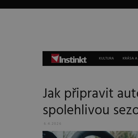
Instinkt
KULTURA
KRÁSA A
Jak připravit au
spolehlivou sez
6.4.2026