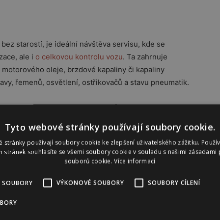
 bez starostí, je ideální návštěva servisu, kde se
zace, ale i
o celkovou kontrolu vozu
. Ta zahrnuje
 motorového oleje, brzdové kapaliny či kapaliny
tavy, řemenů, osvětlení, ostřikovačů a stavu pneumatik.
 funkce klimatizace. Během zimy může ze systému
 jeho výkon. Médium navíc pohlcuje vlhkost, která
Tyto webové stránky používají soubory cookie.
 regenerace proto pomáhá zajistit nejen efektivní
 stránky používají soubory cookie ke zlepšení uživatelského zážitku. Použí
 stránek souhlasíte se všemi soubory cookie v souladu s našimi zásadami 
souborů cookie.
Více informací
 SOUBORY
VÝKONOVÉ SOUBORY
SOUBORY CÍLENÍ
UBORY
Reklama