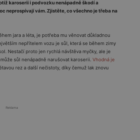
totiž karoserii i podvozku nenápadně škodí a
 neprospívají vám. Zjistěte, co všechno je třeba na
ěhem jara a léta, je potřeba mu věnovat důkladnou
ejvětším nepřítelem vozu je sůl, která se během zimy
l. Nestačí proto jen rychlá návštěva myčky, ale je
de může sůl nenápadně narušovat karoserii.
Vhodná je
létavou rez a další nečistoty, díky čemuž lak znovu
Reklama