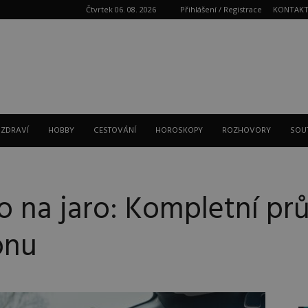
Čtvrtek 06. 08. 2026
Přihlášení / Registrace
KONTAK
Reklama
 ZDRAVÍ
HOBBY
CESTOVÁNÍ
HOROSKOPY
ROZHOVORY
SOU
to na jaro: Kompletní p
onu