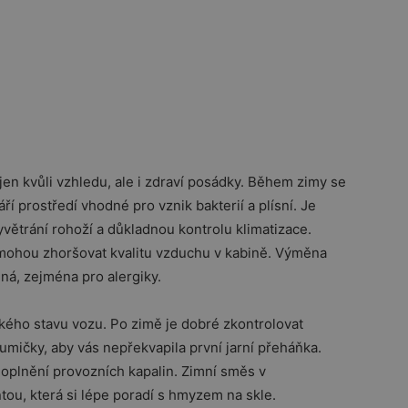
nejen kvůli vzhledu, ale i zdraví posádky. Během zimy se
ří prostředí vhodné pro vznik bakterií a plísní. Je
 vyvětrání rohoží a důkladnou kontrolu klimatizace.
é mohou zhoršovat kvalitu vzduchu v kabině. Výměna
dná, zejména pro alergiky.
kého stavu vozu. Po zimě je dobré zkontrolovat
gumičky, aby vás nepřekvapila první jarní přeháňka.
doplnění provozních kapalin. Zimní směs v
ntou, která si lépe poradí s hmyzem na skle.