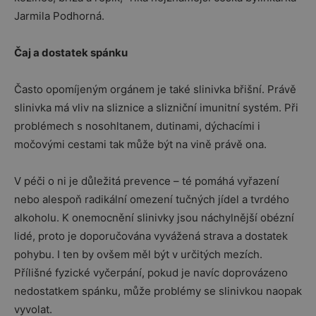
Jarmila Podhorná.
Čaj a dostatek spánku
Často opomíjeným orgánem je také slinivka břišní. Právě
slinivka má vliv na sliznice a slizniční imunitní systém. Při
problémech s nosohltanem, dutinami, dýchacími i
močovými cestami tak může být na vině právě ona.
V péči o ni je důležitá prevence – té pomáhá vyřazení
nebo alespoň radikální omezení tučných jídel a tvrdého
alkoholu. K onemocnění slinivky jsou náchylnější obézní
lidé, proto je doporučována vyvážená strava a dostatek
pohybu. I ten by ovšem měl být v určitých mezích.
Přílišné fyzické vyčerpání, pokud je navíc doprovázeno
nedostatkem spánku, může problémy se slinivkou naopak
vyvolat.