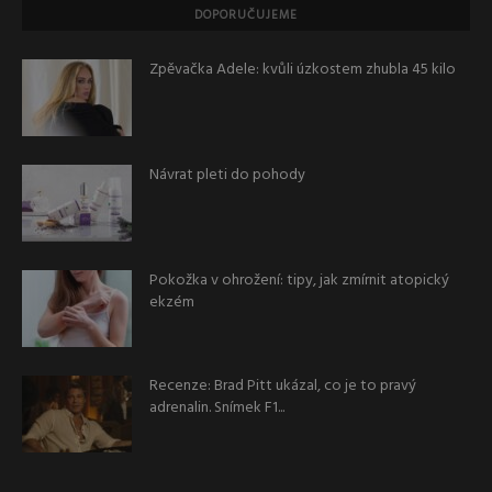
DOPORUČUJEME
Zpěvačka Adele: kvůli úzkostem zhubla 45 kilo
Návrat pleti do pohody
Pokožka v ohrožení: tipy, jak zmírnit atopický
ekzém
Recenze: Brad Pitt ukázal, co je to pravý
adrenalin. Snímek F1...