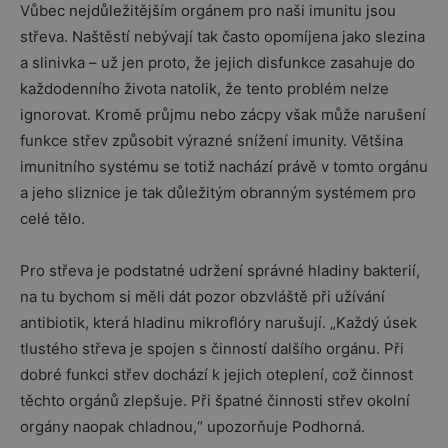
Vůbec nejdůležitějším orgánem pro naši imunitu jsou
střeva. Naštěstí nebývají tak často opomíjena jako slezina
a slinivka – už jen proto, že jejich disfunkce zasahuje do
každodenního života natolik, že tento problém nelze
ignorovat. Kromě průjmu nebo zácpy však může narušení
funkce střev způsobit výrazné snížení imunity. Většina
imunitního systému se totiž nachází právě v tomto orgánu
a jeho sliznice je tak důležitým obranným systémem pro
celé tělo.
Pro střeva je podstatné udržení správné hladiny bakterií,
na tu bychom si měli dát pozor obzvláště při užívání
antibiotik, která hladinu mikroflóry narušují. „Každý úsek
tlustého střeva je spojen s činností dalšího orgánu. Při
dobré funkci střev dochází k jejich oteplení, což činnost
těchto orgánů zlepšuje. Při špatné činnosti střev okolní
orgány naopak chladnou,“ upozorňuje Podhorná.