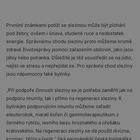
Prvními známkami potíží se slezinou může být píchání
pod žebry, ovšem i únava, studené ruce a nedostatek
energie. Správnému chodu sleziny proto můžeme kromě
zdravé životosprávy pomoci zařazením obilovin, jako jsou
jáhly nebo pohanka. Důležité je též soustředit se na jídlo,
nejíst ve stresu a nepřejídat se. Pro správný chod sleziny
jsou nápomocny také bylinky.
„Při podpoře činnosti sleziny se je potřeba zaměřit jak na
podporu imunity, tak i přímo na regeneraci sleziny. K
bylinkám podporujícím imunitu můžeme zařadit
eleuterokok, maralí kořen či gemmoterapeutikum z
černého rybízu, lesního bezu hroznatého a ořešáku
královského. Na regeneraci sleziny se dá použít divizna,
kozinec, bříza a řepík,“ říká nejznámější česká bylinkářka