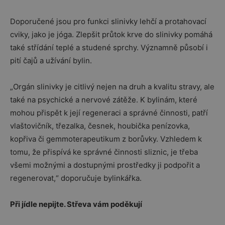
Doporučené jsou pro funkci slinivky lehčí a protahovací
cviky, jako je jóga. Zlepšit průtok krve do slinivky pomáhá
také střídání teplé a studené sprchy. Významně působí i
pití čajů a užívání bylin.
„Orgán slinivky je citlivý nejen na druh a kvalitu stravy, ale
také na psychické a nervové zátěže. K bylinám, které
mohou přispět k její regeneraci a správné činnosti, patří
vlaštovičník, třezalka, česnek, houbička penízovka,
kopřiva či gemmoterapeutikum z borůvky. Vzhledem k
tomu, že přispívá ke správné činnosti sliznic, je třeba
všemi možnými a dostupnými prostředky ji podpořit a
regenerovat,“ doporučuje bylinkářka.
Při jídle nepijte. Střeva vám poděkují