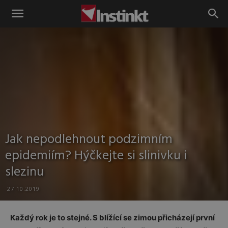
Instinkt
Jak nepodlehnout podzimním
epidemiím? Hýčkejte si slinivku i
slezinu
27.10.2019
Každý rok je to stejné. S blížící se zimou přicházejí první