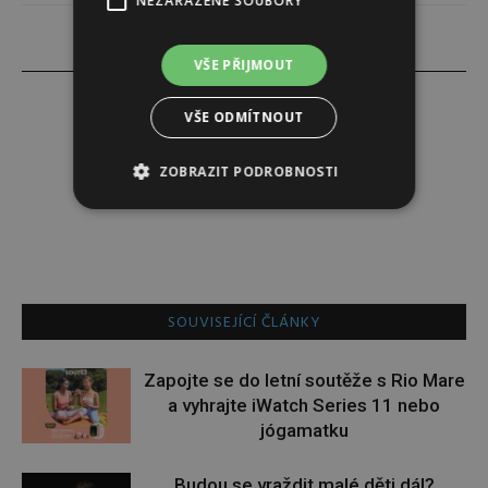
NEZAŘAZENÉ SOUBORY
VŠE PŘIJMOUT
VŠE ODMÍTNOUT
Darina Zumrová
ZOBRAZIT PODROBNOSTI
SOUVISEJÍCÍ ČLÁNKY
Zapojte se do letní soutěže s Rio Mare
a vyhrajte iWatch Series 11 nebo
jógamatku
Budou se vraždit malé děti dál?