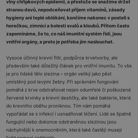
vlny chřipkových epidemií, a přestože se snažíme držet
stranou davů, nepodceňovat příjem vitamínů, zásady
hygieny ani teplé oblékání, končíme nakonec v posteli s
horečkou, zimnicí a bolestí svalů a kloubů. Přitom často
zapomínáme, že to, co náš imunitní systém řídí, jsou
vnitřní orgány, a proto je potřeba jim naslouchat.
Vysoce účinný krevní filtr, podpůrce krvetvorby, ale
především také důležitý článek pro vnitřní imunitu. To vše
je pro lidské tělo slezina – orgán veliký jako pěst
umístěný pod levými žebry. Při správném fungování
pomáhá z krve odstraňovat nejen odumřelé či poškozené
červené krvinky a krevní destičky, ale také bakterie, které
do krevního oběhu proniknou. Tím nám pomáhá
vypořádat se s infekcí i usnadňovat léčení. Lidé se špatně
fungující nebo dokonce odstraněnou slezinou jsou
náchylnější k onemocněním, která také častěji musejí
řešit pomocí antibiotik.