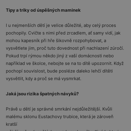
Tipy a triky od úspěšných maminek
I u nejmenších dětí je velice důležité, aby celý proces
pochopily. Cvičte s nimi před zrcadlem, ať samy vidí, jak
mohou kapesník při hře šikovně rozpohybovat, a
vysvětlete jim, proč tuto dovednost při nachlazení zúročí.
Pokud trpí rýmou někdo jiný z vaší domácnosti nebo
například ve školce, nebojte se na to dítě upozornit. Když
pochopí souvislost, bude posléze daleko lehčí dítěti
vysvětlit, kdy a proč se má vysmrkat.
Jaká jsou rizika špatných návyků?
Právě u dětí je správné smrkání nejdůležitější. Kvůli
malému sklonu Eustachovy trubice, která je zároveň
kratší