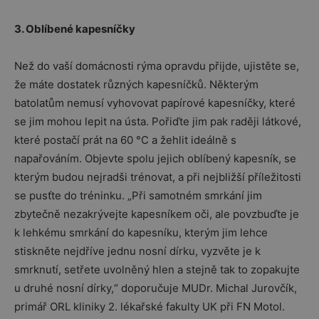
3. Oblíbené kapesníčky
Než do vaší domácnosti rýma opravdu přijde, ujistěte se,
že máte dostatek různých kapesníčků. Některým
batolatům nemusí vyhovovat papírové kapesníčky, které
se jim mohou lepit na ústa. Pořiďte jim pak raději látkové,
které postačí prát na 60 °C a žehlit ideálně s
napařováním. Objevte spolu jejich oblíbený kapesník, se
kterým budou nejradši trénovat, a při nejbližší příležitosti
se pusťte do tréninku. „Při samotném smrkání jim
zbytečně nezakrývejte kapesníkem oči, ale povzbuďte je
k lehkému smrkání do kapesníku, kterým jim lehce
stiskněte nejdříve jednu nosní dírku, vyzvěte je k
smrknutí, setřete uvolněný hlen a stejně tak to zopakujte
u druhé nosní dírky,“ doporučuje MUDr. Michal Jurovčík,
primář ORL kliniky 2. lékařské fakulty UK při FN Motol.