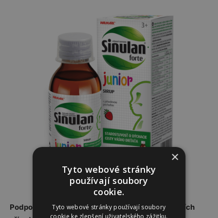
×
Tyto webové stránky
používají soubory
Sirup Sinulan Forte Junior.
cookie.
Podpořte dýchací cesty i imunitu vašich nejmilejších
Tyto webové stránky používají soubory
cookie ke zlepšení uživatelského zážitku.