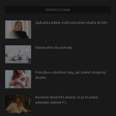
DOPORUČUJEME
Zpěvačka Adele: kvůli úzkostem zhubla 45 kilo
Návrat pleti do pohody
Pokožka v ohrožení: tipy, jak zmírnit atopický
ekzém
Recenze: Brad Pitt ukázal, co je to pravý
adrenalin. Snímek F1...