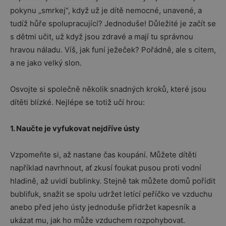
pokynu „smrkej“, když už je dítě nemocné, unavené, a
tudíž hůře spolupracující? Jednoduše! Důležité je začít se
s dětmi učit, už když jsou zdravé a mají tu správnou
hravou náladu. Víš, jak funí ježeček? Pořádně, ale s citem,
a ne jako velký slon.
Osvojte si společně několik snadných kroků, které jsou
dítěti blízké. Nejlépe se totiž učí hrou:
1. Naučte je vyfukovat nejdříve ústy
Vzpomeňte si, až nastane čas koupání. Můžete dítěti
například navrhnout, ať zkusí foukat pusou proti vodní
hladině, až uvidí bublinky. Stejně tak můžete domů pořídit
bublifuk, snažit se spolu udržet letící peříčko ve vzduchu
anebo před jeho ústy jednoduše přidržet kapesník a
ukázat mu, jak ho může vzduchem rozpohybovat.