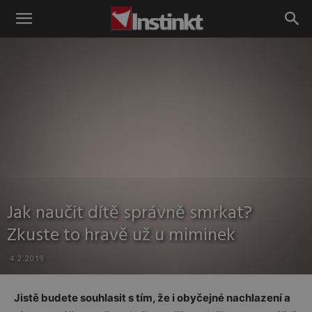
Instinkt
Jak naučit dítě správně smrkat?
Zkuste to hravě už u miminek
4.2.2019
Jistě budete souhlasit s tím, že i obyčejné nachlazení a