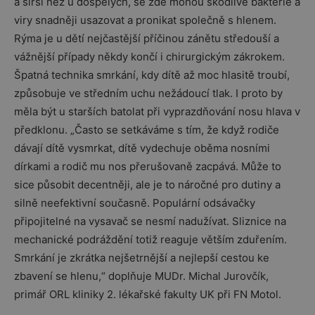
a širší než u dospělých, se zde mohou škodlivé bakterie a
viry snadněji usazovat a pronikat společně s hlenem.
Rýma je u dětí nejčastější příčinou zánětu středouší a
vážnější případy někdy končí i chirurgickým zákrokem.
Špatná technika smrkání, kdy dítě až moc hlasitě troubí,
způsobuje ve středním uchu nežádoucí tlak. I proto by
měla být u starších batolat při vyprazdňování nosu hlava v
předklonu. „Často se setkáváme s tím, že když rodiče
dávají dítě vysmrkat, dítě vydechuje oběma nosními
dírkami a rodič mu nos přerušovaně zacpává. Může to
sice působit decentněji, ale je to náročné pro dutiny a
silně neefektivní současně. Populární odsávačky
připojitelné na vysavač se nesmí nadužívat. Sliznice na
mechanické podráždění totiž reaguje větším zduřením.
Smrkání je zkrátka nejšetrnější a nejlepší cestou ke
zbavení se hlenu,“ doplňuje MUDr. Michal Jurovčík,
primář ORL kliniky 2. lékařské fakulty UK při FN Motol.