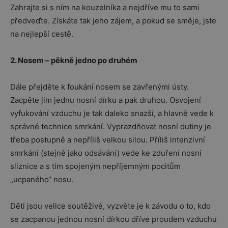
Zahrajte si s ním na kouzelníka a nejdříve mu to sami
předveďte. Získáte tak jeho zájem, a pokud se směje, jste
na nejlepší cestě.
2. Nosem – pěkně jedno po druhém
Dále přejděte k foukání nosem se zavřenými ústy.
Zacpěte jim jednu nosní dírku a pak druhou. Osvojení
vyfukování vzduchu je tak daleko snazší, a hlavně vede k
správné technice smrkání. Vyprazdňovat nosní dutiny je
třeba postupně a nepříliš velkou silou. Příliš intenzivní
smrkání (stejně jako odsávání) vede ke zduření nosní
sliznice a s tím spojeným nepříjemným pocitům
„ucpaného“ nosu.
Děti jsou velice soutěživé, vyzvěte je k závodu o to, kdo
se zacpanou jednou nosní dírkou dříve proudem vzduchu