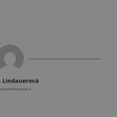
a Lindauerová
www.zdravivharmonii.cz