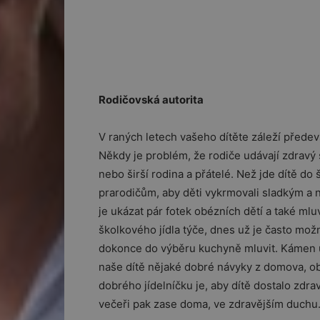
Rodičovská autorita
V raných letech vašeho dítěte záleží předevš
Někdy je problém, že rodiče udávají zdravý s
nebo širší rodina a přátelé. Než jde dítě do 
prarodičům, aby děti vykrmovali sladkým a n
je ukázat pár fotek obézních dětí a také mlu
školkového jídla týče, dnes už je často mož
dokonce do výběru kuchyně mluvit. Kámen ú
naše dítě nějaké dobré návyky z domova, 
dobrého jídelníčku je, aby dítě dostalo zdra
večeři pak zase doma, ve zdravějším duchu