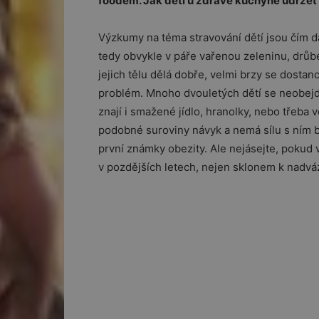
foodem. Jak děti u zdravé kuchyně udržet
Výzkumy na téma stravování dětí jsou čím dál
tedy obvykle v páře vařenou zeleninu, drůbež
jejich tělu dělá dobře, velmi brzy se dosta
problém. Mnoho dvouletých dětí se neobejde
znají i smažené jídlo, hranolky, nebo třeba v
podobné suroviny návyk a nemá sílu s ním 
první známky obezity. Ale nejásejte, pokud va
v pozdějších letech, nejen sklonem k nadváz