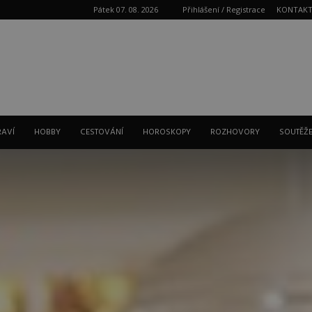
Pátek 07. 08. 2026
Přihlášení / Registrace
KONTAK
Reklama
RAVÍ
HOBBY
CESTOVÁNÍ
HOROSKOPY
ROZHOVORY
SOUTĚŽ