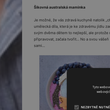
Šikovná australská maminka
Je možné, že vás zdravá kuchyně natolik „chy
umělecká díla, která je ke zdravému jídlu z
svým dvěma dětem to nejlepší, ale protože 
připravovat, začala tvořit… No a svou váše
sami…
Tyto webové
webových
NEZBYTNĚ NUTNÉ