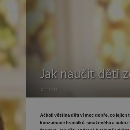
Jak naučit děti z
2.1.2019
Ačkoli většina dětí ví moc dobře, co jejich
konzumace hranolků, smaženého a cukru – n