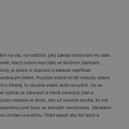
ím na vás, na rodičích, jaký základ stravování mu dáte.
měr, který ovšem kazí jídlo ve školních jídelnách,
školy, je dobré si dupnout a zakázat například
ezdravým jídlem. Použijte klidně tvrdší metody, dobré
vit o šikaně, to obvykle slabší duše nevydrží. Co se
né vybírat ze zdravých a méně zdravých jídel a
razu nastává ve škole, tam už musíme doufat, že má
občasnému junk food, se bohužel nevyhneme. Základem
vou snídani a svačinu. Oběd aspoň aby byl teplý a
.