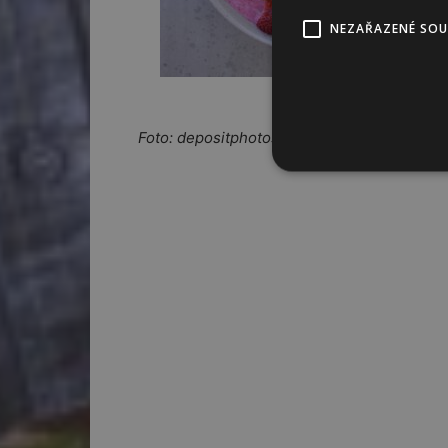
NEZAŘAZENÉ SO
Foto: depositphotos.com/
monkeybusiness, 