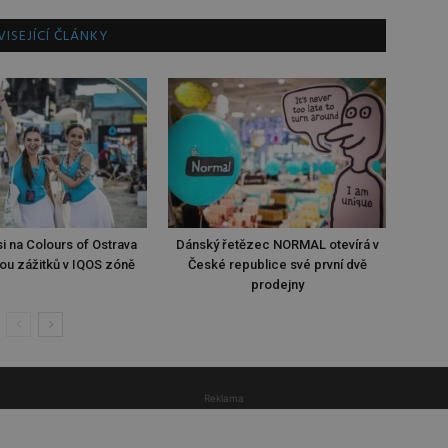
ISEJÍCÍ ČLÁNKY
i na Colours of Ostrava
Dánský řetězec NORMAL otevírá v
ou zážitků v IQOS zóně
České republice své první dvě
prodejny
Reklama