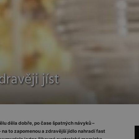
dravěji jíst
 tělu děla dobře, po čase špatných návyků –
a to zapomenou a zdravější jídlo nahradí fast