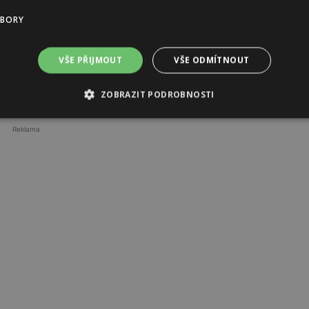
UBORY
VŠE PŘIJMOUT
VŠE ODMÍTNOUT
profimedia.com
ZOBRAZIT PODROBNOSTI
Reklama