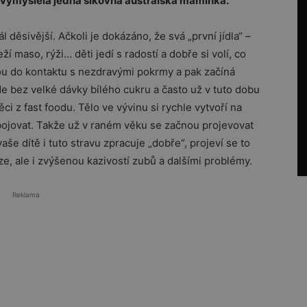
 vymyslela jedna šikovná australská maminka.
 děsivější. Ačkoli je dokázáno, že svá „první jídla“ –
í maso, rýži… děti jedí s radostí a dobře si volí, co
nou do kontaktu s nezdravými pokrmy a pak začíná
 bez velké dávky bílého cukru a často už v tuto dobu
ěci z fast foodu. Tělo ve vývinu si rychle vytvoří na
bojovat. Takže už v raném věku se začnou projevovat
še dítě i tuto stravu zpracuje „dobře“, projeví se to
e, ale i zvýšenou kazivostí zubů a dalšími problémy.
Reklama