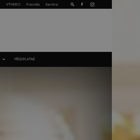
T
VÝHERCI
Pravidla
Kariéra
E
PŘEDPLATNÉ