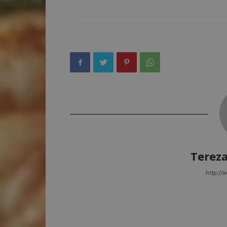
Terez
http://