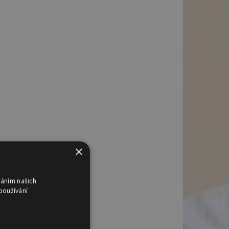
×
váním našich
používání