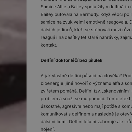
Samice Allie a Bailey spolu žily v delfináriu 
Bailey putovala na Bermudy. Když vědci po le
samice na zvuk velmi emotivně reagovala. D
dalších jedinců, kteří se stěhovali mezi růz
reagují i na desítky let staré nahrávky, zaj
kontakt.
Delfíní doktor léčí bez pilulek
A jak vlastně delfíni působí na člověka? Pod
bioenergie, jiné hovoří o významu alfa a son
zvířetem pomáhá. Delfíni tzv. „skenováním“ 
problém a snaží se mu pomoci. Tento efekt j
úzkostné, agresivní nebo mají potíže s komun
komunikovat s delfínem a následně je otevř
dalšími lidmi. Delfíní léčení zahrnuje ale i
hojení.