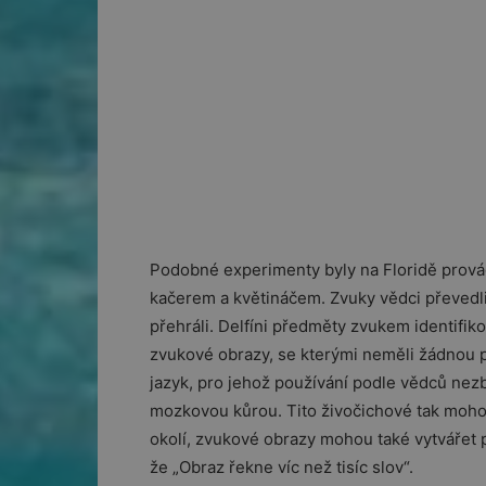
Podobné experimenty byly na Floridě provád
kačerem a květináčem. Zvuky vědci převedl
přehráli. Delfíni předměty zvukem identifiko
zvukové obrazy, se kterými neměli žádnou p
jazyk, pro jehož používání podle vědců nez
mozkovou kůrou. Tito živočichové tak moho
okolí, zvukové obrazy mohou také vytvářet po
že „Obraz řekne víc než tisíc slov“.