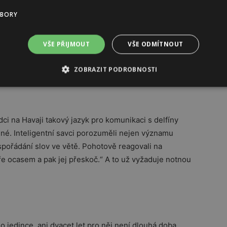
 tvůj brácha“. Tito savci používají kromě jmen také
í, primátů a zčásti některých druhů ptáků. Vědci ale
UBORY
. Lákal ji z úzké štěrbiny tím, že do ní šťouchal
 delfíni skákaví se zase při obstarávání potravy na
VŠE PŘIJMOUT
VŠE ODMÍTNOUT
ovatých ryb i rejnoků tak, že na své rypce umísťují
ZOBRAZIT PODROBNOSTI
ci na Havaji takový jazyk pro komunikaci s delfíny
dné. Inteligentní savci porozuměli nejen významu
spořádání slov ve větě. Pohotově reagovali na
íře ocasem a pak jej přeskoč.“ A to už vyžaduje notnou
 jedince, ani dvacet let pro něj není dlouhá doba.