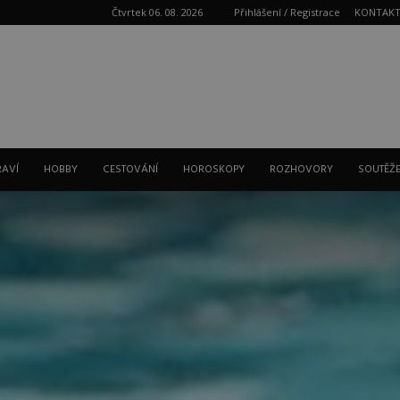
Čtvrtek 06. 08. 2026
Přihlášení / Registrace
KONTAK
Reklama
RAVÍ
HOBBY
CESTOVÁNÍ
HOROSKOPY
ROZHOVORY
SOUTĚŽ