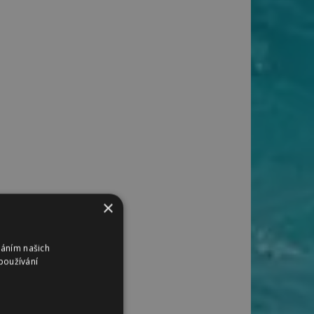
×
váním našich
používání