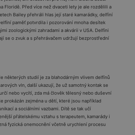
na Floridě. Před více než dvaceti lety je ale rozdělili a
tech Bailey přehráli hlas její staré kamarádky, delfíní
elfíní paměť potvrdila i pozorování mnoha desítek
nými zoologickými zahradami a akvárii v USA. Delfíni
ímají se o zvuk a s přehrávačem udržují bezprostřední
le některých studií je za blahodárným vlivem delfínů
arových vln, další ukazují, že už samotný kontak se
určí nebo vycítí, zda má člověk tělesný nebo duševní
e prokázán zejména u dětí, které jsou například
ikací a sociálními vazbami. Dítě se tak učí
enější přátelskému vztahu s terapeutem, kamarády i
 různá fyzická onemocnění včetně urychlení procesu