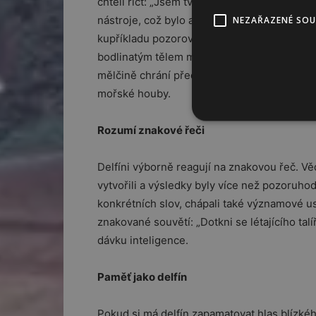
chtěli říct: „Jsem tvoje máma“ nebo „Já jsem
nástroje, což bylo až do nedávna výsadou lid
NEZAŘAZENÉ SO
kupříkladu pozorovali delfína lovícího murénu
bodlinatým tělem mrtvé ropušnice. Australští
mělčině chrání před poškozením od trnů, jed
mořské houby.
Rozumí znakové řeči
Delfíni výborně reagují na znakovou řeč. Věd
vytvořili a výsledky byly více než pozoruho
konkrétních slov, chápali také významové u
znakované souvětí: „Dotkni se létajícího tal
dávku inteligence.
Paměť jako delfín
Pokud si má delfín zapamatovat hlas blízkého