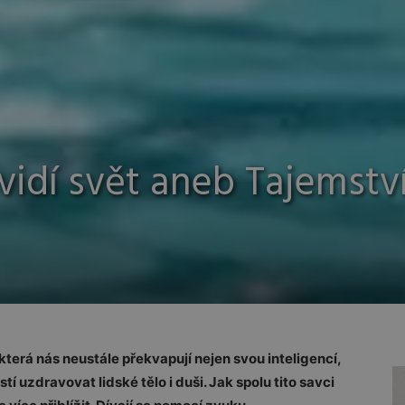
 vidí svět aneb Tajemstv
která nás neustále překvapují nejen svou inteligencí,
tí uzdravovat lidské tělo i duši. Jak spolu tito savci