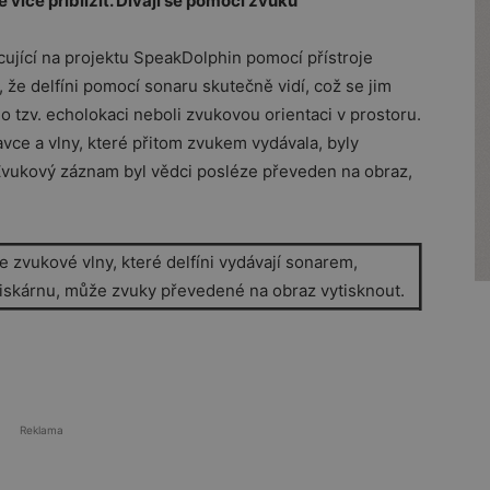
 více přiblížit.
Dívají se pomocí zvuku
cující na projektu SpeakDolphin pomocí přístroje
, že delfíni pomocí sonaru skutečně vidí, což se jim
o tzv. echolokaci neboli zvukovou orientaci v prostoru.
e a vlny, které přitom zvukem vydávala, byly
vukový záznam byl vědci posléze převeden na obraz,
 zvukové vlny, které delfíni vydávají sonarem,
 tiskárnu, může zvuky převedené na obraz vytisknout.
Reklama