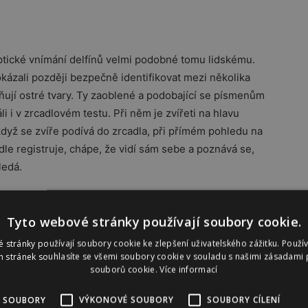
ptické vnímání delfínů velmi podobné tomu lidskému.
kázali později bezpečně identifikovat mezi několika
stňují ostré tvary. Ty zaoblené a podobající se písmenům
áli i v zrcadlovém testu. Při něm je zvířeti na hlavu
když se zvíře podívá do zrcadla, při přímém pohledu na
dle registruje, chápe, že vidí sám sebe a poznává se,
ledá.
Tyto webové stránky používají soubory cookie.
ými zvuky a jak ukázal výzkum na Univerzitě St.
 stránky používají soubory cookie ke zlepšení uživatelského zážitku. Použí
esností na ně reagují. Jedná se o nejrůznější signály
 stránek souhlasíte se všemi soubory cookie v souladu s našimi zásadami 
souborů cookie.
Více informací
á své specifické. Dvě skupiny delfínů, které se potkají,
jí. Podobně vítají i novorozené delfíny, jako by jim
 SOUBORY
VÝKONOVÉ SOUBORY
SOUBORY CÍLENÍ