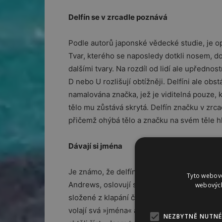
Delfín se v zrcadle poznává
Podle autorů japonské vědecké studie, je o
Tvar, kterého se naposledy dotkli nosem, do
dalšími tvary. Na rozdíl od lidí ale upředno
D nebo U rozlišují obtížněji. Delfíni ale obst
namalována značka, jež je viditelná pouze, 
tělo mu zůstává skrytá. Delfín značku v zrca
přičemž ohýbá tělo a značku na svém těle h
Dávají si jména
Je známo, že delfíni spolu komunikují pestr
Tyto webové
Andrews, oslovují se jmény a s naprostou př
webových
složené z klapání či pískání – každý delfín m
volají svá »jména« a tím se zřejmě představu
NEZBYTNĚ NUTNÉ