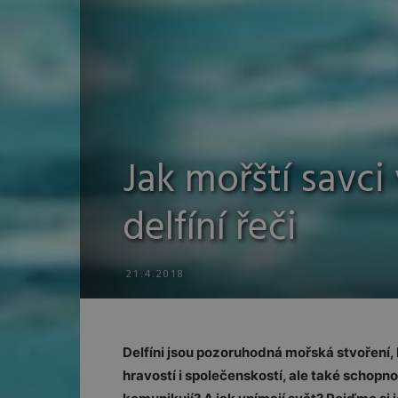
Jak mořští savci
delfíní řeči
21.4.2018
Delfíni jsou pozoruhodná mořská stvoření, 
hravostí i společenskostí, ale také schopnos