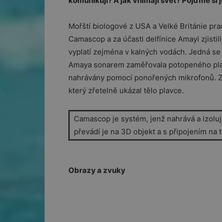
komunikují? A jak vnímají svět? Pojďme si je
Mořští biologové z USA a Velké Británie pra
Camascop a za účasti delfínice Amayi zjistili
vyplatí zejména v kalných vodách. Jedná se 
Amaya sonarem zaměřovala potopeného plavc
nahrávány pomocí ponořených mikrofonů. Z
který zřetelně ukázal tělo plavce.
Camascop je systém, jenž nahrává a izoluje
převádí je na 3D objekt a s připojením na
Obrazy a zvuky