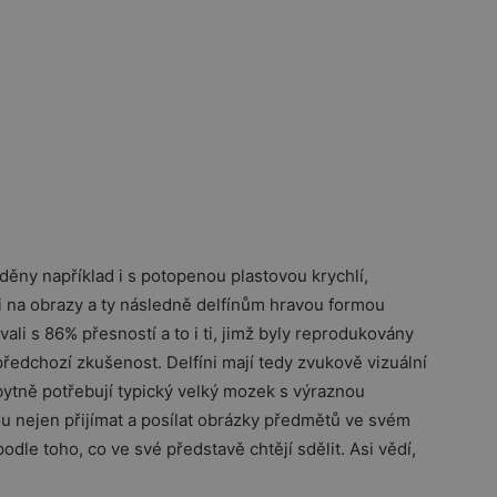
ěny například i s potopenou plastovou krychlí,
i na obrazy a ty následně delfínům hravou formou
vali s 86% přesností a to i ti, jimž byly reprodukovány
ředchozí zkušenost. Delfíni mají tedy zvukově vizuální
bytně potřebují typický velký mozek s výraznou
u nejen přijímat a posílat obrázky předmětů ve svém
dle toho, co ve své představě chtějí sdělit. Asi vědí,