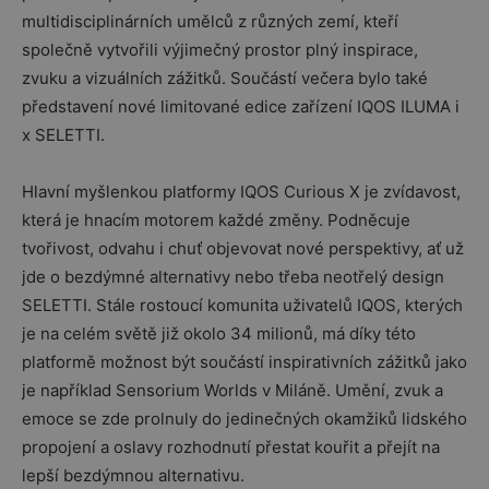
multidisciplinárních umělců z různých zemí, kteří
společně vytvořili výjimečný prostor plný inspirace,
zvuku a vizuálních zážitků. Součástí večera bylo také
představení nové limitované edice zařízení IQOS ILUMA i
x SELETTI.
Hlavní myšlenkou platformy IQOS Curious X je zvídavost,
která je hnacím motorem každé změny. Podněcuje
tvořivost, odvahu i chuť objevovat nové perspektivy, ať už
jde o bezdýmné alternativy nebo třeba neotřelý design
SELETTI. Stále rostoucí komunita uživatelů IQOS, kterých
je na celém světě již okolo 34 milionů, má díky této
platformě možnost být součástí inspirativních zážitků jako
je například Sensorium Worlds v Miláně. Umění, zvuk a
emoce se zde prolnuly do jedinečných okamžiků lidského
propojení a oslavy rozhodnutí přestat kouřit a přejít na
lepší bezdýmnou alternativu.