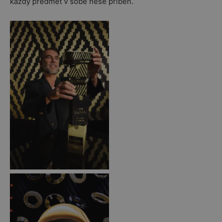
každý předmět v sobě nese příběh.