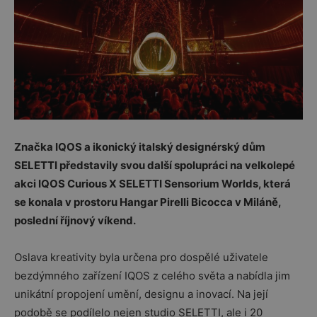
Značka IQOS a ikonický italský designérský dům
SELETTI představily svou další spolupráci na velkolepé
akci IQOS Curious X SELETTI Sensorium Worlds, která
se konala v prostoru Hangar Pirelli Bicocca v Miláně,
poslední říjnový víkend.
Oslava kreativity byla určena pro dospělé uživatele
bezdýmného zařízení IQOS z celého světa a nabídla jim
unikátní propojení umění, designu a inovací. Na její
podobě se podílelo nejen studio SELETTI, ale i 20