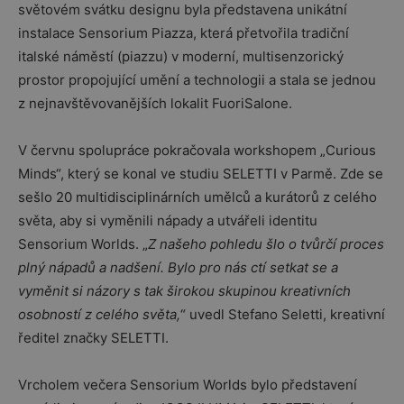
světovém svátku designu byla představena unikátní
instalace Sensorium Piazza, která přetvořila tradiční
italské náměstí (piazzu) v moderní, multisenzorický
prostor propojující umění a technologii a stala se jednou
z nejnavštěvovanějších lokalit FuoriSalone.
V červnu spolupráce pokračovala workshopem „Curious
Minds“, který se konal ve studiu SELETTI v Parmě. Zde se
sešlo 20 multidisciplinárních umělců a kurátorů z celého
světa, aby si vyměnili nápady a utvářeli identitu
Sensorium Worlds. „
Z našeho pohledu šlo o tvůrčí proces
plný nápadů a nadšení. Bylo pro nás ctí setkat se a
vyměnit si názory s tak širokou skupinou kreativních
osobností z celého světa,
“ uvedl Stefano Seletti, kreativní
ředitel značky SELETTI.
Vrcholem večera Sensorium Worlds bylo představení