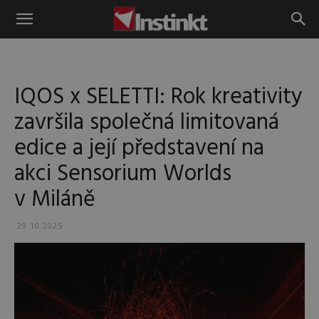
Instinkt
IQOS x SELETTI: Rok kreativity
završila společná limitovaná
edice a její představení na
akci Sensorium Worlds
v Miláně
29.10.2025