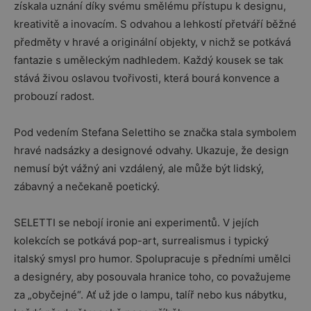
získala uznání díky svému smělému přístupu k designu,
kreativitě a inovacím. S odvahou a lehkostí přetváří běžné
předměty v hravé a originální objekty, v nichž se potkává
fantazie s uměleckým nadhledem. Každý kousek se tak
stává živou oslavou tvořivosti, která bourá konvence a
probouzí radost.
Pod vedením Stefana Selettiho se značka stala symbolem
hravé nadsázky a designové odvahy. Ukazuje, že design
nemusí být vážný ani vzdálený, ale může být lidský,
zábavný a nečekaně poetický.
SELETTI se nebojí ironie ani experimentů. V jejích
kolekcích se potkává pop-art, surrealismus i typický
italský smysl pro humor. Spolupracuje s předními umělci
a designéry, aby posouvala hranice toho, co považujeme
za „obyčejné“. Ať už jde o lampu, talíř nebo kus nábytku,