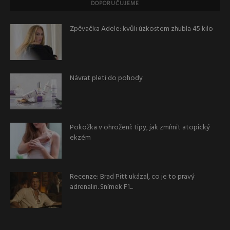
DOPORUČUJEME
Zpěvačka Adele: kvůli úzkostem zhubla 45 kilo
Návrat pleti do pohody
Pokožka v ohrožení: tipy, jak zmírnit atopický
ekzém
Recenze: Brad Pitt ukázal, co je to pravý
adrenalin. Snímek F1...