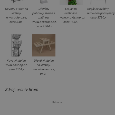
Kovový stojan na
Dřevěný
Stojan na
Regál na květiny,
květiny,
policový stojan s
květináče,
www.designovynabyt
www.goleto.cz,
patinou,
www.mbytshop.cz,
cena 3790,-
cena 849,-
www.bellarose.cz,
cena 1652,-
cena 4504,-
Kovový stojan,
Dřevěný stojan
www.eoshop.cz,
na květiny,
cena 1104,-
www.bonami.cz,
949,-
Zdroj: archiv firem
Reklama