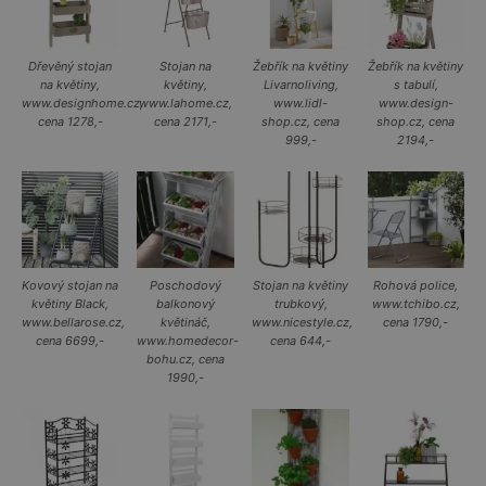
Dřevěný stojan
Stojan na
Žebřík na květiny
Žebřík na květiny
na květiny,
květiny,
Livarnoliving,
s tabulí,
www.designhome.cz,
www.lahome.cz,
www.lidl-
www.design-
cena 1278,-
cena 2171,-
shop.cz, cena
shop.cz, cena
999,-
2194,-
Kovový stojan na
Poschodový
Stojan na květiny
Rohová police,
květiny Black,
balkonový
trubkový,
www.tchibo.cz,
www.bellarose.cz,
květináč,
www.nicestyle.cz,
cena 1790,-
cena 6699,-
www.homedecor-
cena 644,-
bohu.cz, cena
1990,-