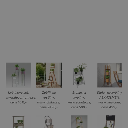
Květinový set,
Žebřík na
Stojan na
Stojan na květiny
www.decorhome.cz,
rostliny,
květiny,
ASKHOLMEN,
cena 1011,-
www.tchibo.cz,
www.sconto.cz,
www.ikea.com,
cena 2490,-
cena 599,-
cena 499,-