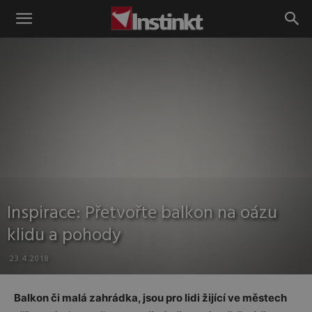
Instinkt
Inspirace: Přetvořte balkon na oázu
klidu a pohody
23.4.2018
Balkon či malá zahrádka, jsou pro lidi žijící ve městech