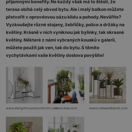
příjemnými benefity. Ne každý však má to štěstí, že
terasa obíhá celý obvod bytu. Ale i malý balkon můžete
přetvořit v opravdovou oázu klidu a pohody. Nevěříte?
Vyzkoušejte různé stojany, žebříčky, police a držáky na
květiny. Krásně v nich vyniknou jak bylinky, tak okrasné
květiny. Některé z námi vybraných kousků v galerii,
můžete použít jak ven, tak do bytu. S těmito
vychytávkami vaše květiny doslova povýšíte!
www.designhousestockholm.com
www.ikea.com
www.crateandbarrel.com