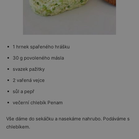
1 hrnek spařeného hrášku
30 g povoleného másla
svazek pažitky
2 vařená vejce
sůl a pepř
večerní chlebík Penam
Vše dáme do sekáčku a nasekáme nahrubo. Podáváme s
chlebíkem.