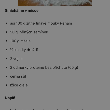
Smícháme v misce
asi 100 g žitné tmavé mouky Penam
50 g lněných semínek
100 g másla
½ kostky droždí
2 vejce
2 odměrky proteinu bez příchutě (60 g)
černá sůl
lžíce oleje
Náplň