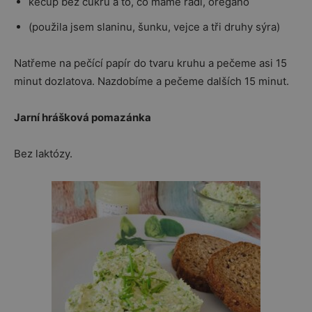
kečup bez cukru a to, co máme rádi, oregáno
(použila jsem slaninu, šunku, vejce a tři druhy sýra)
Natřeme na pečící papír do tvaru kruhu a pečeme asi 15
minut dozlatova. Nazdobíme a pečeme dalších 15 minut.
Jarní hrášková pomazánka
Bez laktózy.