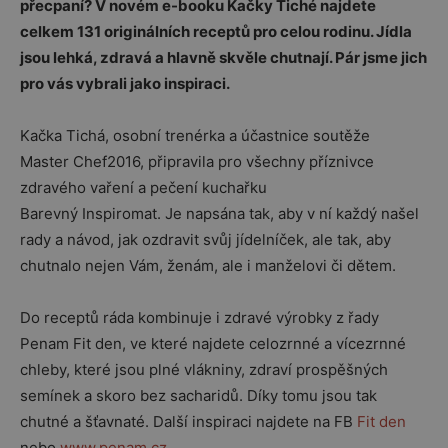
přecpaní? V novém e-booku Kačky Tiché najdete
celkem 131 originálních receptů pro celou rodinu. Jídla
jsou lehká, zdravá a hlavně skvěle chutnají. Pár jsme jich
pro vás vybrali jako inspiraci.
Kačka Tichá, osobní trenérka a účastnice soutěže
Master Chef2016, připravila pro všechny příznivce
zdravého vaření a pečení kuchařku
Barevný Inspiromat. Je napsána tak, aby v ní každý našel
rady a návod, jak ozdravit svůj jídelníček, ale tak, aby
chutnalo nejen Vám, ženám, ale i manželovi či dětem.
Do receptů ráda kombinuje i zdravé výrobky z řady
Penam Fit den, ve které najdete celozrnné a vícezrnné
chleby, které jsou plné vlákniny, zdraví prospěšných
semínek a skoro bez sacharidů. Díky tomu jsou tak
chutné a šťavnaté. Další inspiraci najdete na FB
Fit den
nebo
www.penam.cz
.