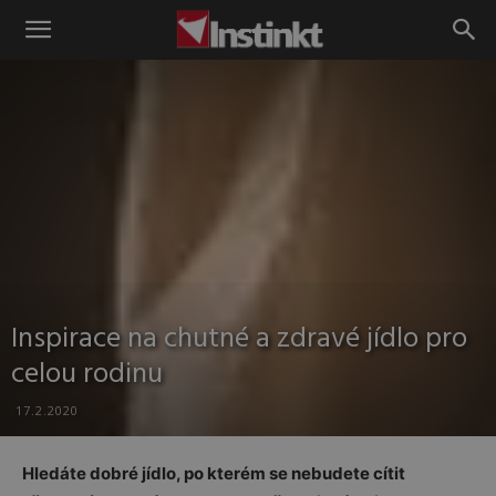
Instinkt
Inspirace na chutné a zdravé jídlo pro
celou rodinu
17.2.2020
Hledáte dobré jídlo, po kterém se nebudete cítit