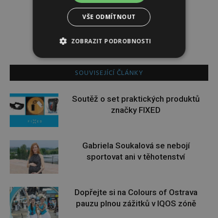
PR ČLÁNEK
VŠE ODMÍTNOUT
ZOBRAZIT PODROBNOSTI
SOUVISEJÍCÍ ČLÁNKY
Soutěž o set praktických produktů
značky FIXED
Gabriela Soukalová se nebojí
sportovat ani v těhotenství
Dopřejte si na Colours of Ostrava
pauzu plnou zážitků v IQOS zóně