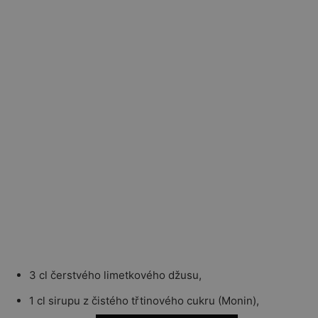
3 cl čerstvého limetkového džusu,
1 cl sirupu z čistého třtinového cukru (Monin),