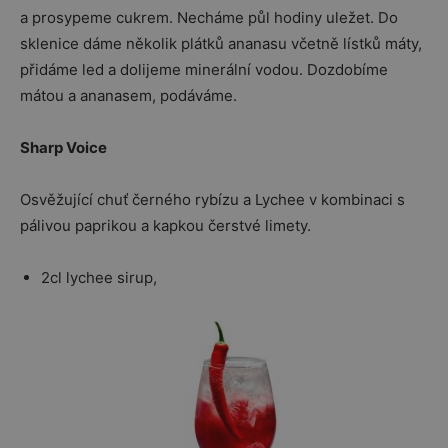
a prosypeme cukrem. Necháme půl hodiny uležet. Do
sklenice dáme několik plátků ananasu včetně lístků máty,
přidáme led a dolijeme minerální vodou. Dozdobíme
mátou a ananasem, podáváme.
Sharp Voice
Osvěžující chuť černého rybízu a Lychee v kombinaci s
pálivou paprikou a kapkou čerstvé limety.
2cl lychee sirup,