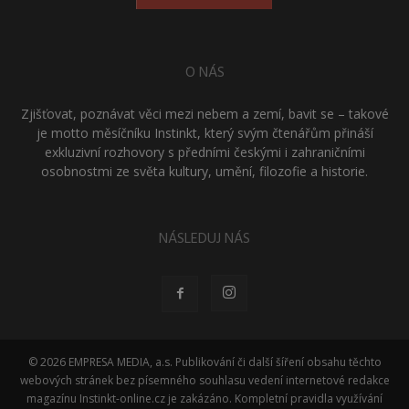
O NÁS
Zjišťovat, poznávat věci mezi nebem a zemí, bavit se – takové
je motto měsíčníku Instinkt, který svým čtenářům přináší
exkluzivní rozhovory s předními českými i zahraničními
osobnostmi ze světa kultury, umění, filozofie a historie.
NÁSLEDUJ NÁS
© 2026 EMPRESA MEDIA, a.s. Publikování či další šíření obsahu těchto
webových stránek bez písemného souhlasu vedení internetové redakce
magazínu Instinkt-online.cz je zakázáno. Kompletní pravidla využívání