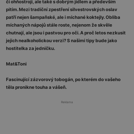
či ohňostroji, ale také s dobrým jídlem a především
pitím. Mezi tradiční zpestření silvestrovských oslav
patří nejen šampaňské, ale i míchané koktejly. Obliba
míchaných nápojů stále roste, nejenom že skvěle
chutnají, ale jsou i pastvou pro oči. A proč letos nezkusit
jejich nealkoholickou verzi? S našimi tipy bude jako
hostitelka za jedničku.
Mat&Toni
Fascinující zázvorový tobogán, po kterém do vašeho
těla pronikne touha a vášeň.
Reklama