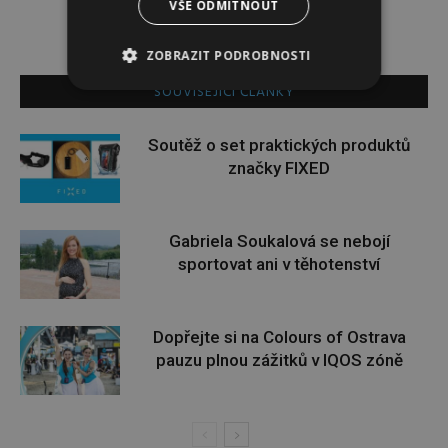
VŠE ODMÍTNOUT
ZOBRAZIT PODROBNOSTI
SOUVISEJÍCÍ ČLÁNKY
Soutěž o set praktických produktů
značky FIXED
Gabriela Soukalová se nebojí
sportovat ani v těhotenství
Dopřejte si na Colours of Ostrava
pauzu plnou zážitků v IQOS zóně