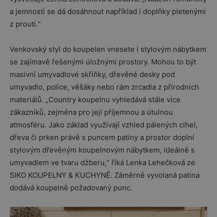
a jemnosti se dá dosáhnout například i doplňky pletenými
z proutí.“
Venkovský styl do koupelen vnesete i stylovým nábytkem
se zajímavě řešenými úložnými prostory. Mohou to být
masivní umyvadlové skříňky, dřevěné desky pod
umyvadlo, police, věšáky nebo rám zrcadla z přírodních
materiálů. „Country koupelnu vyhledává stále více
zákazníků, zejména pro její příjemnou a útulnou
atmosféru. Jako základ využívají vzhled pálených cihel,
dřeva či prken právě s puncem patiny a prostor doplní
stylovým dřevěným koupelnovým nábytkem, ideálně s
umyvadlem ve tvaru džberu,“ říká Lenka Lehečková ze
SIKO KOUPELNY & KUCHYNĚ. Záměrně vyvolaná patina
dodává koupelně požadovaný punc.