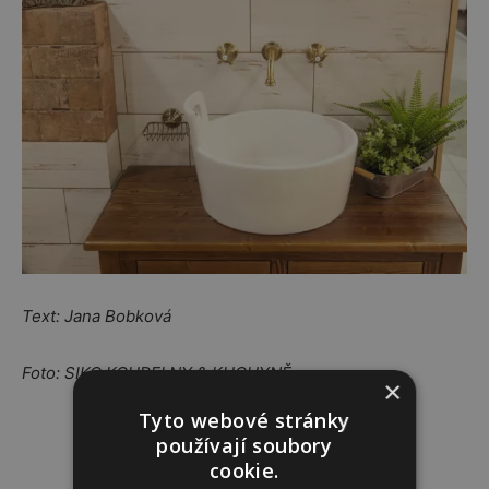
Text: Jana Bobková
Foto: SIKO KOUPELNY & KUCHYNĚ
×
Tyto webové stránky
Reklama
používají soubory
cookie.