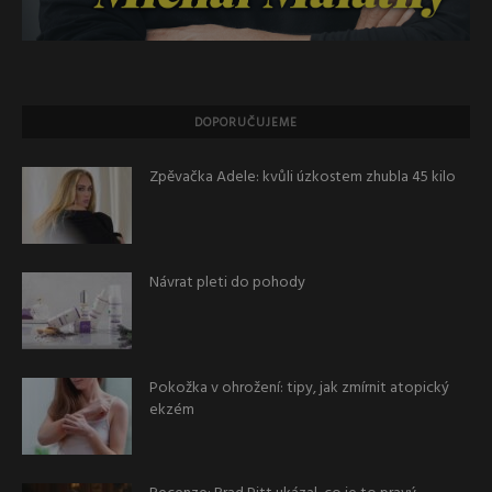
DOPORUČUJEME
Zpěvačka Adele: kvůli úzkostem zhubla 45 kilo
Návrat pleti do pohody
Pokožka v ohrožení: tipy, jak zmírnit atopický
ekzém