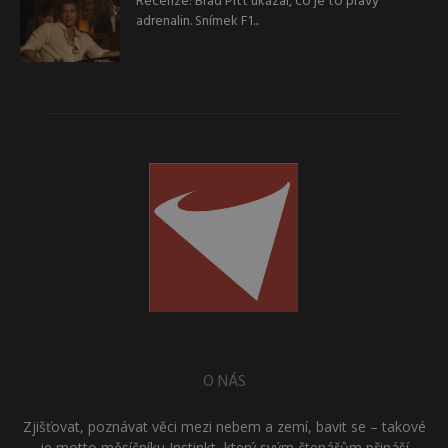
Recenze: Brad Pitt ukázal, co je to pravý
adrenalin. Snímek F1...
O NÁS
Zjišťovat, poznávat věci mezi nebem a zemí, bavit se – takové
je motto měsíčníku Instinkt, který svým čtenářům přináší