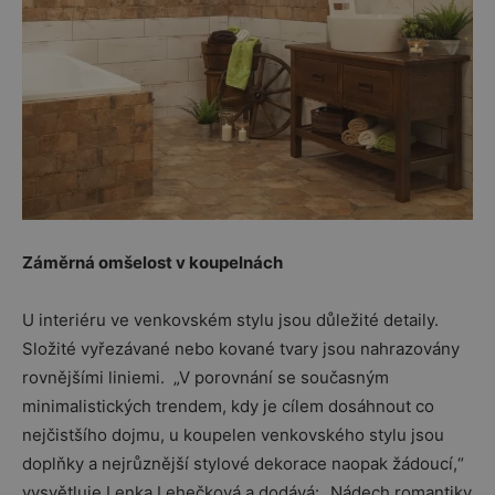
Záměrná omšelost v koupelnách
U interiéru ve venkovském stylu jsou důležité detaily.
Složité vyřezávané nebo kované tvary jsou nahrazovány
rovnějšími liniemi. „V porovnání se současným
minimalistických trendem, kdy je cílem dosáhnout co
nejčistšího dojmu, u koupelen venkovského stylu jsou
doplňky a nejrůznější stylové dekorace naopak žádoucí,“
vysvětluje Lenka Lehečková a dodává: „Nádech romantiky