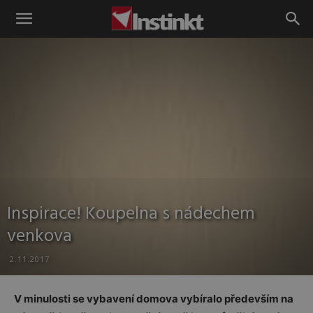
Instinkt
Inspirace! Koupelna s nádechem
venkova
2.11.2017
V minulosti se vybavení domova vybíralo především na