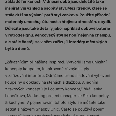
základě funkčnosti. V dnešní době jsou důležité také
inspirativní vzhled a osobitý styl. Mezi trendy, které se
stále drží na výsluní, patří styl venkova. Použité přírodní
materiály umocňují útulnost a hřejivou atmosféru obydlí.
Důležité jsou také detaily jako například dobové baterie
v retrodesignu. Venkovský styl se hodí nejen na chalupu,
ale stále častěji se v něm zařizují i interiéry městských
bytů a domů.
„Zákazníkům přinášíme inspiraci. Vytvořili jsme unikátní
koncepty koupelen, inspirované různými styly
v zařizování interiéru. Odrážíme trend slaďování vybavení
koupelny s obklady na stěnách a dlažbou. A jedním
z takových konceptů je i country koncept,“ říká Lenka
Lehečková, Marketing project manager ze Siko koupelny
& kuchyně. V pojmenování tohoto stylu se můžete také
setkat s názvem Shabby Chic. Často se používá pojem
„vintage“, který v podstatě označuje vše, co je staré.