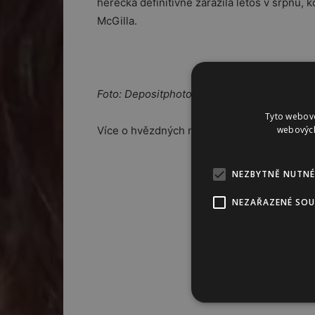
herečka definitivně zarazila letos v srpnu
McGilla.
Foto: Depositphotos
Tyto webové
webových
Více o hvězdných narozeninách se dozvíte
NEZBYTNĚ NUTNÉ
NEZAŘAZENÉ SO