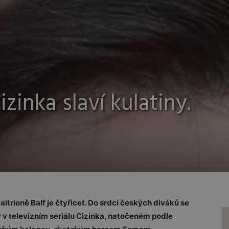
zinka slaví kulatiny.
trioně Balf je čtyřicet. Do srdcí českých diváků se
 v televizním seriálu Cizinka, natočeném podle