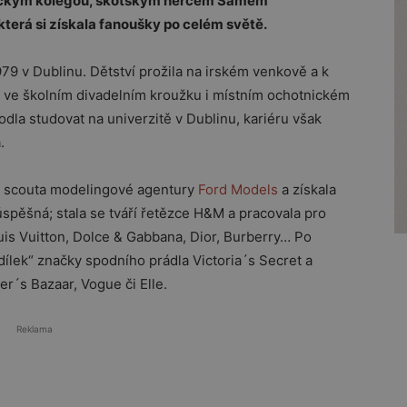
reckým kolegou, skotským hercem Samem
terá si získala fanoušky po celém světě.
1979 v Dublinu. Dětství prožila na irském venkově a k
a ve školním divadelním kroužku i místním ochotnickém
dla studovat na univerzitě v Dublinu, kariéru však
.
ku scouta modelingové agentury
Ford Models
a získala
úspěšná; stala se tváří řetězce H&M a pracovala pro
is Vuitton, Dolce & Gabbana, Dior, Burberry… Po
ílek“ značky spodního prádla Victoria´s Secret a
er´s Bazaar, Vogue či Elle.
Reklama