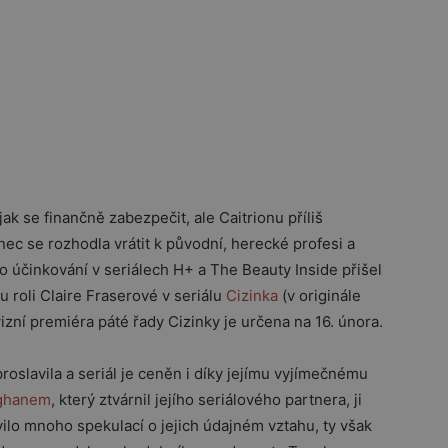
k se finančně zabezpečit, ale Caitrionu příliš
nec se rozhodla vrátit k původní, herecké profesi a
o účinkování v seriálech H+ a The Beauty Inside přišel
u roli Claire Fraserové v seriálu
Cizinka
(v originále
zní premiéra páté řady Cizinky je určena na 16. února.
proslavila a seriál je ceněn i díky jejímu vyjímečnému
ghanem
, který ztvárnil jejího seriálového partnera, ji
evilo mnoho spekulací o jejich údajném vztahu, ty však