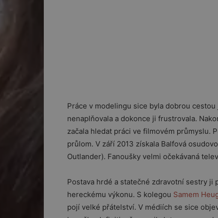
Práce v modelingu sice byla dobrou cestou ja
nenaplňovala a dokonce ji frustrovala. Nako
začala hledat práci ve filmovém průmyslu. P
průlom. V září 2013 získala Balfová osudovo
Outlander). Fanoušky velmi očekávaná televi
Postava hrdé a statečné zdravotní sestry ji 
hereckému výkonu. S kolegou
Samem Heu
pojí velké přátelství. V médiích se sice obj