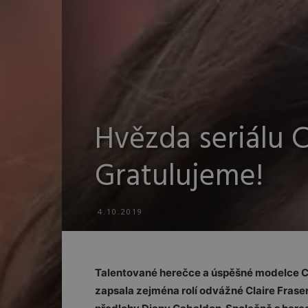
Hvězda seriálu Ci
Gratulujeme!
4.10.2019
Talentované herečce a úspěšné modelce Cai
zapsala zejména rolí odvážné Claire Fraser