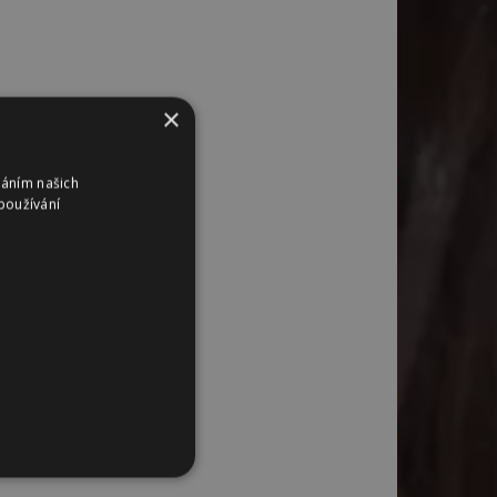
×
váním našich
používání