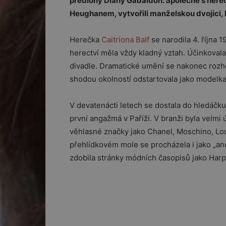
předlohy Diany Gabaldon. Společně s he
Heughanem, vytvořili manželskou dvojici, k
Herečka
Caitriona Balf
se narodila 4. října 
herectví měla vždy kladný vztah. Účinkoval
divadle. Dramatické umění se nakonec rozho
shodou okolností odstartovala jako modelka
V devatenácti letech se dostala do hledáč
první angažmá v Paříži. V branži byla velmi 
věhlasné značky jako Chanel, Moschino, Lou
přehlídkovém mole se procházela i jako „and
zdobila stránky módních časopisů jako Harp