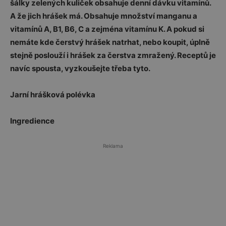
šálky zelených kuliček obsahuje denní dávku vitamínů.
A že jich hrášek má. Obsahuje množství manganu a
vitamínů A, B1, B6, C a zejména vitamínu K. A pokud si
nemáte kde čerstvý hrášek natrhat, nebo koupit, úplně
stejně poslouží i hrášek za čerstva zmražený. Receptů je
navíc spousta, vyzkoušejte třeba tyto.
Jarní hrášková polévka
Ingredience
Reklama