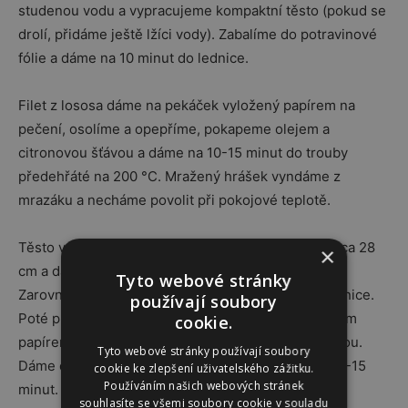
studenou vodu a vypracujeme kompaktní těsto (pokud se
drolí, přidáme ještě lžíci vody). Zabalíme do potravinové
fólie a dáme na 10 minut do lednice.
Filet z lososa dáme na pekáček vyložený papírem na
pečení, osolíme a opepříme, pokapeme olejem a
citronovou šťávou a dáme na 10-15 minut do trouby
předehřáté na 200 °C. Mražený hrášek vyndáme z
mrazáku a necháme povolit při pokojové teplotě.
Těsto vyndáme a rozválíme na placku o průměru cca 28
×
cm a dáme ji do formy na koláč o průměru 25 cm.
Tyto webové stránky
Zarovnáme okraje a dáme ještě na 30 minut do lednice.
používají soubory
Poté propíchneme těsto vidličkou, přikryjeme dalším
cookie.
papírem na pečení a zatižíme žáruvzdornou nádobou.
Tyto webové stránky používají soubory
Dáme do trouby předehřáté na 200°C a pečeme 12-15
cookie ke zlepšení uživatelského zážitku.
Používáním našich webových stránek
minut. Pak vyndáme a teplotu snižte na 160 °C.
souhlasíte se všemi soubory cookie v souladu