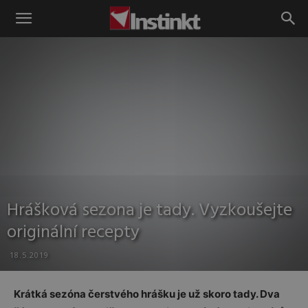
Instinkt
Hrášková sezona je tady. Vyzkoušejte
originální recepty
18.5.2019
Krátká sezóna čerstvého hrášku je už skoro tady. Dva