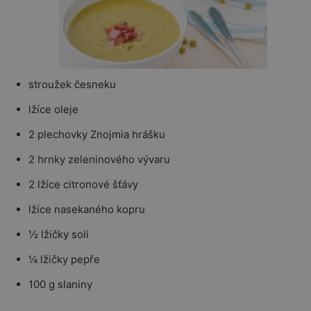
stroužek česneku
lžíce oleje
2 plechovky Znojmia hrášku
2 hrnky zeleninového vývaru
2 lžíce citronové šťávy
lžíce nasekaného kopru
½ lžičky soli
¼ lžičky pepře
100 g slaniny