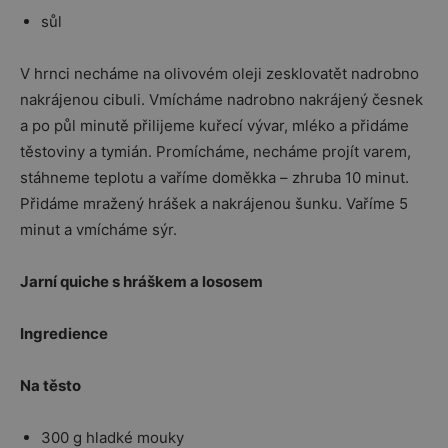
sůl
V hrnci necháme na olivovém oleji zesklovatět nadrobno
nakrájenou cibuli. Vmícháme nadrobno nakrájený česnek
a po půl minutě přilijeme kuřecí vývar, mléko a přidáme
těstoviny a tymián. Promícháme, necháme projít varem,
stáhneme teplotu a vaříme doměkka – zhruba 10 minut.
Přidáme mražený hrášek a nakrájenou šunku. Vaříme 5
minut a vmícháme sýr.
Jarní quiche s hráškem a lososem
Ingredience
Na těsto
300 g hladké mouky