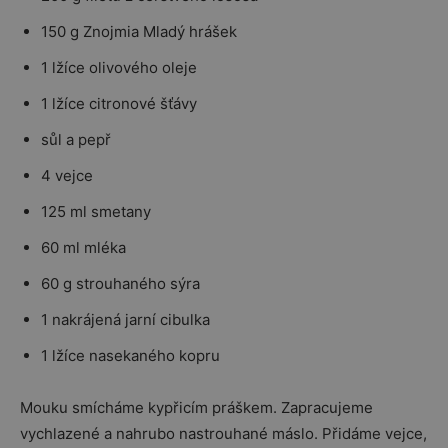
150 g Znojmia Mladý hrášek
1 lžíce olivového oleje
1 lžíce citronové šťávy
sůl a pepř
4 vejce
125 ml smetany
60 ml mléka
60 g strouhaného sýra
1 nakrájená jarní cibulka
1 lžíce nasekaného kopru
Mouku smícháme kypřicím práškem. Zapracujeme
vychlazené a nahrubo nastrouhané máslo. Přidáme vejce,