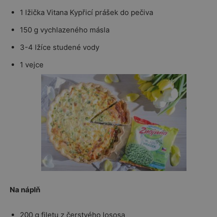
1 lžička Vitana Kypřicí prášek do pečiva
150 g vychlazeného másla
3-4 lžíce studené vody
1 vejce
Na náplň
200 g filetu z čerstvého lososa